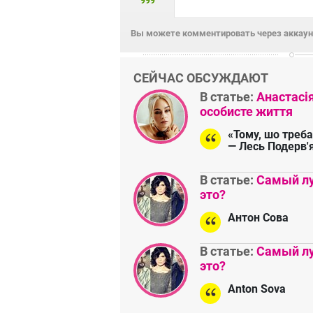
999
Вы можете комментировать через аккаунт
СЕЙЧАС ОБСУЖДАЮТ
В статье:
Анастасі
особисте життя
«Тому, шо треба
— Лесь Подерв'
В статье:
Самый лу
это?
Антон Сова
В статье:
Самый лу
это?
Anton Sova