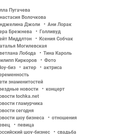
лла Пугачева
настасия Волочкова
нджелина Джоли
Ани Лорак
ера Брежнева
Голливуд
ейт Миддлтон
Ксения Собчак
аталья Могилевская
ветлана Лобода
Тина Кароль
илипп Киркоров
Фото
оу-биз
актер
актриса
еременность
ети знаменитостей
вездные новости
концерт
овости tochka.net
овости гламурчика
овости сегодня
овости шоу бизнеса
отношения
евец
певица
оссийский шоу-бизнес
свадьба