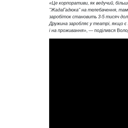
«Це корпоративи, як ведучий, біль
"ЖадаГадюка" на телебачення, там 
заробіток становить 3-5 тисяч дола
Дружина заробляє у театрі, якщо є 
і на проживання»
, — поділився Вол