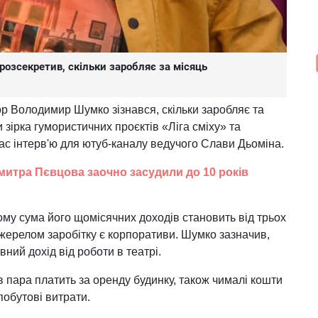
озсекретив, скільки заробляє за місяць
ор Володимир Шумко зізнався, скільки заробляє та
 зірка гумористичних проєктів «Ліга сміху» та
ас інтерв'ю для ютуб-каналу ведучого Слави Дьоміна.
Дмитра Пєвцова заочно засудили до 10 років
ому сума його щомісячних доходів становить від трьох
джерелом заробітку є корпоративи. Шумко зазначив,
ний дохід від роботи в театрі.
в пара платить за оренду будинку, також чималі кошти
 побутові витрати.