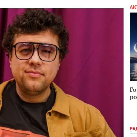
АК
Го
ро
РА