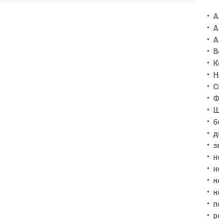
А
А
А
В
К
Н
С
Ф
Ш
б
д
з
н
н
н
н
п
р