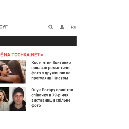
СУГ
RU
аине 2022
Ё НА TOCHKA.NET
Костянтин Войтенко
показав романтичні
фото з дружиною на
прогулянці Києвом
Онук Ротару привітав
співачку в 79-річчя,
виставивши спільне
фото