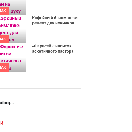
MAK
Кофейный бланманже:
рецепт для новичков
MAK
«Фарисей»: напиток
аскетичного пастора
MAK
ding...
ГИ