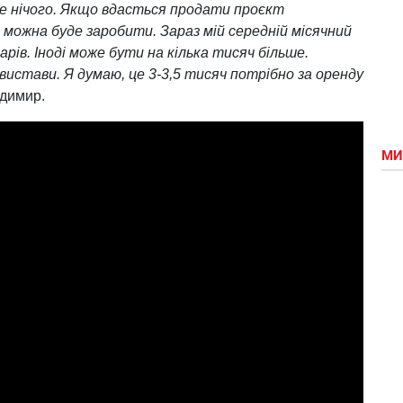
ше нічого. Якщо вдасться продати проєкт
можна буде заробити. Зараз мій середній місячний
рів. Іноді може бути на кілька тисяч більше.
вистави. Я думаю, це 3-3,5 тисяч потрібно за оренду
одимир.
МИ