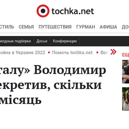
СТИЛЬ
СЕМЬЯ
ПУТЕШЕСТВИЯ
ГУРМАН
АФИША
ДО
Звездные подборки
Досье
Конференции
ойна в Украине 2022
Помочь tochka.net
Война в Укр
ЕЩ
талу» Володимир
кретив, скільки
 місяць