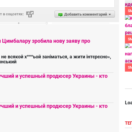
S
 в соцсетях:
Добавить комментарий
S
я Цимбалару зробила нову заяву про
 не всякой х***ьой заніматься, а жити інтєрєсно»,
янський
S
чший и успешный продюсер Украины - кто
Loa
чший и успешный продюсер Украины - кто
ТЕ