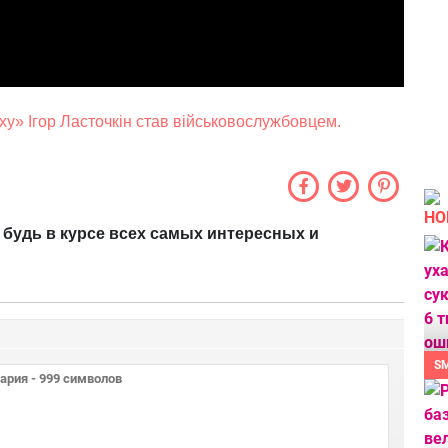
іху» Ігор Ласточкін став військовослужбовцем.
НО
 будь в курсе всех самых интересных и
S