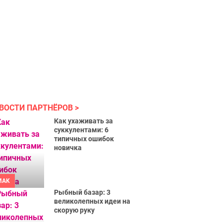
ВОСТИ ПАРТНЁРОВ
Как ухаживать за
суккулентами: 6
типичных ошибок
новичка
MAK
Рыбный базар: 3
великолепных идеи на
скорую руку