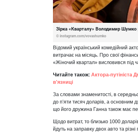
Зірка «Кварталу» Володимир Шумко р
© instagram.com/vovashumko
Відомий український комедійний акт
витрачає на місяць. Про свої фінанси
«Жіночий квартал» висловився під ч
Читайте також:
Актора-путініста 
в'язниці
За словами знаменитості, в середнь
до п'яти тисяч доларів, а основним 
що його дружина Ганна також має пев
Щодо витрат, то близько 1000 доларі
йдуть на заправку двох авто та різні