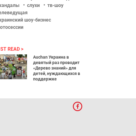
кандалы
слухи
тв-шоу
елеведущая
краинский шоу-бизнес
отосессии
ST READ
Auchan Украина в
девятый раз проводит
«Дерево знаний» для
детей, нуждающихся в
поддержке