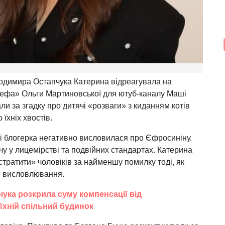
одимира Остапчука Катерина відреагувала на
Шефа» Ольги Мартиновської для ютуб-каналу Маші
ли за згадку про дитячі «розваги» з киданням котів
їхніх хвостів.
і блогерка негативно висловилася про Єфросиніну.
у у лицемірстві та подвійних стандартах. Катерина
тратити» чоловіків за найменшу помилку тоді, як
кі висловлювання.
ука розкрила суму компенсації від
їхній спільний будинок