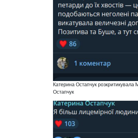
Катерина Остапчук розкритикувала 
Остапчук