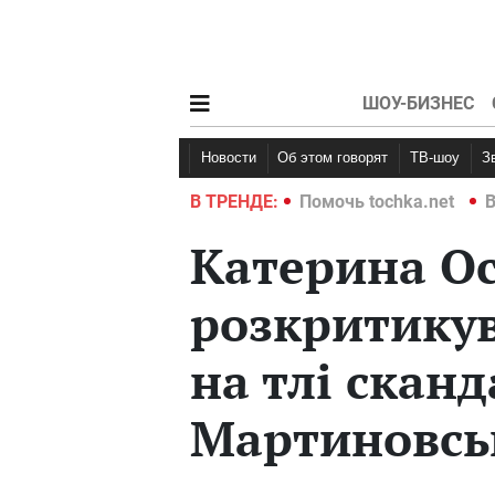
ШОУ-БИЗНЕС
Новости
Об этом говорят
ТВ-шоу
hka.net
Война в Украине 2022
В ТРЕНДЕ:
Помочь tochka.net
В
Катерина О
розкритику
на тлі сканд
Мартиновс