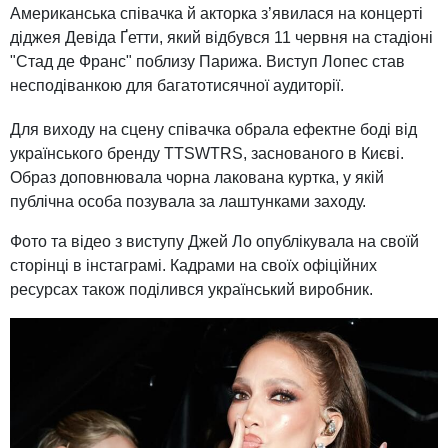
Американська співачка й акторка з’явилася на концерті
діджея Девіда Ґетти, який відбувся 11 червня на стадіоні
"Стад де Франс" поблизу Парижа. Виступ Лопес став
несподіванкою для багатотисячної аудиторії.
Для виходу на сцену співачка обрала ефектне боді від
українського бренду TTSWTRS, заснованого в Києві.
Образ доповнювала чорна лакована куртка, у якій
публічна особа позувала за лаштунками заходу.
Фото та відео з виступу Джей Ло опублікувала на своїй
сторінці в інстаграмі. Кадрами на своїх офіційних
ресурсах також поділився український виробник.