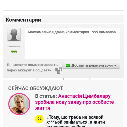
Комментарии
символов
999
Вы можете комментировать
Добавить комментарий
через аккаунт в соцсетях:
СЕЙЧАС ОБСУЖДАЮТ
В статье:
Анастасія Цимбалару
зробила нову заяву про особисте
життя
«Тому, шо треба не всякой
х***ьой заніматься, а жити
інтєрєсно», — Лесь