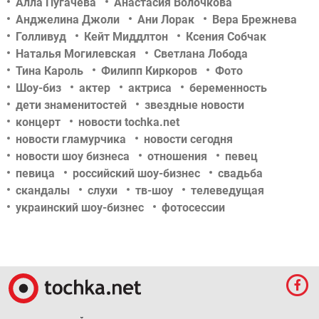
Алла Пугачева
Анастасия Волочкова
Анджелина Джоли
Ани Лорак
Вера Брежнева
Голливуд
Кейт Миддлтон
Ксения Собчак
Наталья Могилевская
Светлана Лобода
Тина Кароль
Филипп Киркоров
Фото
Шоу-биз
актер
актриса
беременность
дети знаменитостей
звездные новости
концерт
новости tochka.net
новости гламурчика
новости сегодня
новости шоу бизнеса
отношения
певец
певица
российский шоу-бизнес
свадьба
скандалы
слухи
тв-шоу
телеведущая
украинский шоу-бизнес
фотосессии