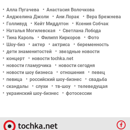
Алла Пугачева
Анастасия Волочкова
Анджелина Джоли
Ани Лорак
Вера Брежнева
Голливуд
Кейт Миддлтон
Ксения Собчак
Наталья Могилевская
Светлана Лобода
Тина Кароль
Филипп Киркоров
Фото
Шоу-биз
актер
актриса
беременность
дети знаменитостей
звездные новости
концерт
новости tochka.net
новости гламурчика
новости сегодня
новости шоу бизнеса
отношения
певец
певица
российский шоу-бизнес
свадьба
скандалы
слухи
тв-шоу
телеведущая
украинский шоу-бизнес
фотосессии