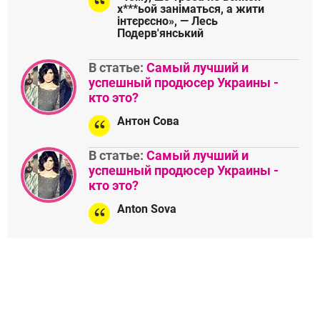
х***ьой заніматься, а жити
інтєрєсно», — Лесь
Подерв'янський
В статье:
Самый лучший и
успешный продюсер Украины -
кто это?
Антон Сова
В статье:
Самый лучший и
успешный продюсер Украины -
кто это?
Anton Sova