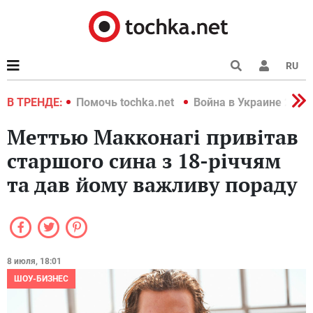
RU
краине 2022
В ТРЕНДЕ:
Помочь tochka.net
Война в Украине 2022
Меттью Макконагі привітав
старшого сина з 18-річчям
та дав йому важливу пораду
8 июля, 18:01
ШОУ-БИЗНЕС