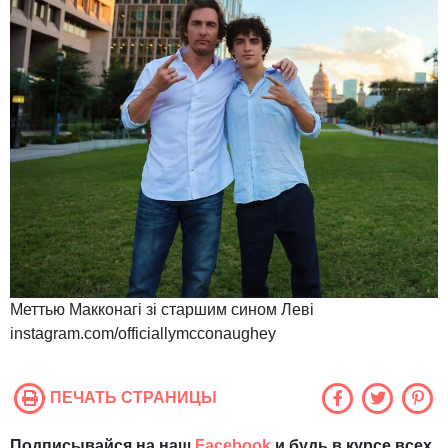
Меттью Макконагі зі старшим сином Леві
instagram.com/officiallymcconaughey
ПЕЧАТЬ СТРАНИЦЫ
Подписывайся на наш
Facebook
и будь в курсе всех