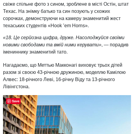
свіже спільне фото з сином, зроблене в місті Остін, штат
Техас. На знімку батько та син позують у схожих
сорочках, демонструючи на камеру знаменитий жест
техаських студентів «Hook ’em Horns».
«18. Це серйозна цифра, друже. Насолоджуйся своїми
новими свободами та вмій ними керувати»
, — порадив
імениннику знаменитий тато.
Нагадаємо, що Меттью Макконагі виховує трьох дітей
разом зі своєю 43-річною дружиною, моделлю Камілою
Алвес: 18-річного Леві, 16-річну Віду та 13-річного
Лівінгстона.
Save