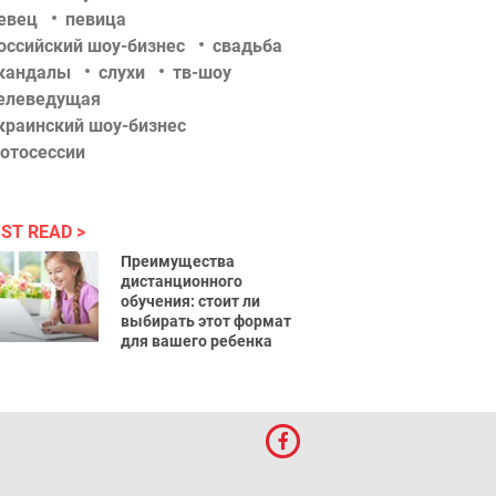
евец
певица
оссийский шоу-бизнес
свадьба
кандалы
слухи
тв-шоу
елеведущая
краинский шоу-бизнес
отосессии
ST READ
Преимущества
дистанционного
обучения: стоит ли
выбирать этот формат
для вашего ребенка