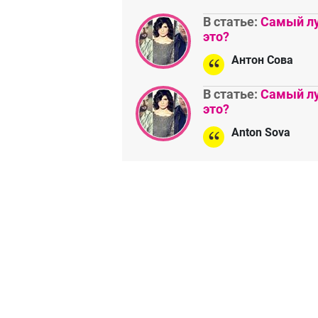
В статье:
Самый лу
это?
Антон Сова
В статье:
Самый лу
это?
Anton Sova