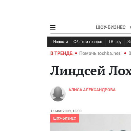
ШОУ-БИЗНЕС
Новости
Об этом говорят
ТВ-шоу
hka.net
Война в Украине 2022
В ТРЕНДЕ:
Помочь tochka.net
В
Линдсей Лох
АЛИСА АЛЕКСАНДРОВА
15 мая 2009, 18:00
ШОУ-БИЗНЕС