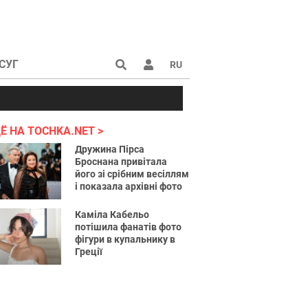
СУГ
RU
аине 2022
Ё НА TOCHKA.NET
Дружина Пірса
Броснана привітала
його зі срібним весіллям
і показала архівні фото
Каміла Кабельо
потішила фанатів фото
фігури в купальнику в
Греції