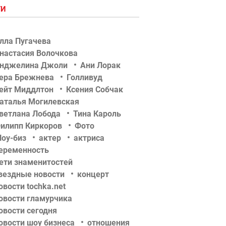
ГИ
лла Пугачева
настасия Волочкова
нджелина Джоли
Ани Лорак
ера Брежнева
Голливуд
ейт Миддлтон
Ксения Собчак
аталья Могилевская
ветлана Лобода
Тина Кароль
илипп Киркоров
Фото
оу-биз
актер
актриса
еременность
ети знаменитостей
вездные новости
концерт
овости tochka.net
овости гламурчика
овости сегодня
овости шоу бизнеса
отношения