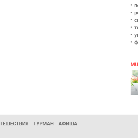
п
р
с
т
у
ф
MU
ТЕШЕСТВИЯ
ГУРМАН
АФИША