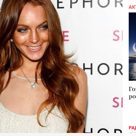
АК
Го
ро
РА