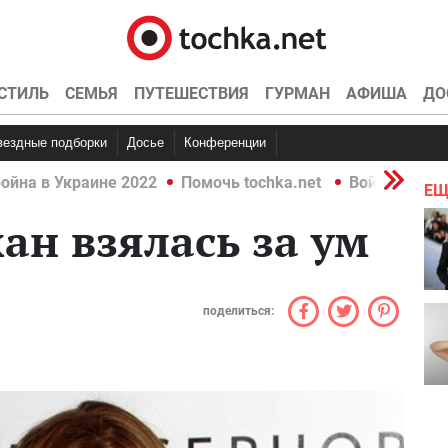
СТИЛЬ
СЕМЬЯ
ПУТЕШЕСТВИЯ
ГУРМАН
АФИША
ДО
Звездные подборки
Досье
Конференции
ойна в Украине 2022
Помочь tochka.net
Война в Укр
ЕЩ
ан взялась за ум
поделиться: