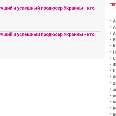
ТЕ
чший и успешный продюсер Украины - кто
А
А
А
чший и успешный продюсер Украины - кто
В
К
Н
С
Ф
Ш
б
д
з
н
н
н
н