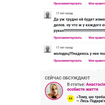
Прокомментировать
Мне нравит
17 лет
назад
Да уж трудно ей будет изме
делов. ну что ж у каждого е
руках!!!!!!!!!!!!!!!!!!!!!!!!!!!!!!!!!!!!!!!!!!!!!!!!
Прокомментировать
Мне нравит
17 лет
назад
молодец!!!!надеюсь у нее пол
Прокомментировать
Мне нравит
СЕЙЧАС ОБСУЖДАЮТ
В статье:
Анастасі
особисте життя
«Тому, шо треба
— Лесь Подерв'