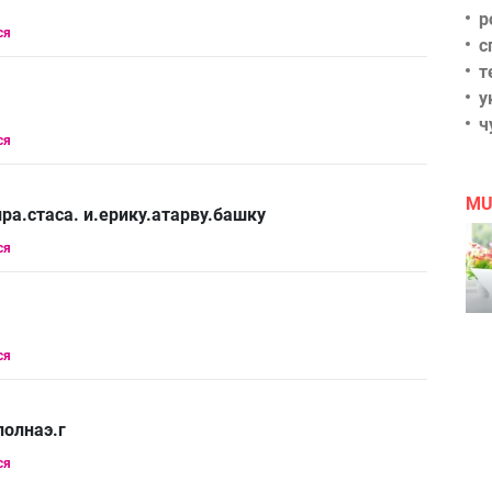
р
ся
с
т
у
ч
ся
MU
ра.стаса. и.ерику.атарву.башку
ся
ся
полнаэ.г
ся