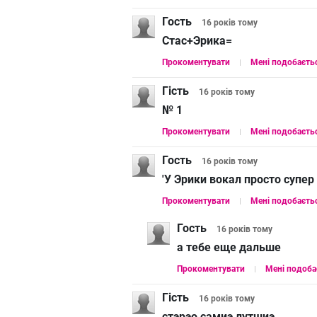
Гость
16 років
тому
Стас+Эрика=
Прокоментувати
Мені подобаєть
Гість
16 років
тому
№ 1
Прокоментувати
Мені подобаєть
Гость
16 років
тому
'У Эрики вокал просто супе
Прокоментувати
Мені подобаєть
Гость
16 років
тому
а тебе еще дальше
Прокоментувати
Мені подоба
Гість
16 років
тому
стэрэо самиэ лутшиэ