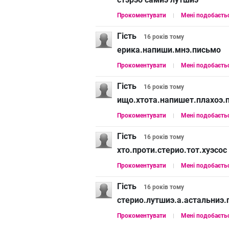
Прокоментувати
Мені подобаєть
Гість
16 років
тому
ерика.напиши.мнэ.письмо
Прокоментувати
Мені подобаєть
Гість
16 років
тому
ищо.хтота.напишет.плахоэ.п
Прокоментувати
Мені подобаєть
Гість
16 років
тому
хто.проти.стерио.тот.хуэсос
Прокоментувати
Мені подобаєть
Гість
16 років
тому
стерио.лутшиэ.а.астальниэ.
Прокоментувати
Мені подобаєть