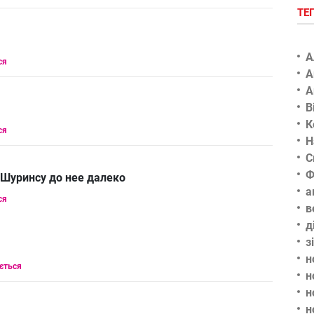
ТЕ
А
ся
А
А
В
К
ся
Н
С
Ф
р Шуринсу до нее далеко
а
ся
в
д
з
н
ється
н
н
н