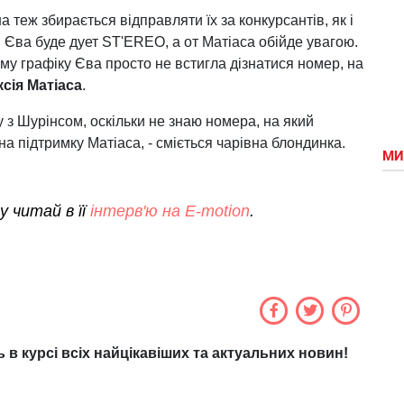
 теж збирається відправляти їх за конкурсантів, як і
 Єва буде дует ST'EREO, а от Матіаса обійде увагою.
му графіку Єва просто не встигла дізнатися номер, на
сія Матіаса
.
у з Шурінсом, оскільки не знаю номера, на який
а підтримку Матіаса, - сміється чарівна блондинка.
МИ
у читай в її
інтерв'ю на E-motion
.
ь в курсі всіх найцікавіших та актуальних новин!