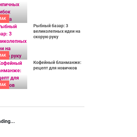
MAK
Рыбный базар: 3
великолепных идеи на
скорую руку
MAK
Кофейный бланманже:
рецепт для новичков
MAK
ding...