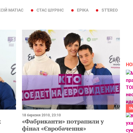
СІЙ МАТІАС
СТАС ШУРІНС
ЕРІКА
ST'EREO
НО
S
18 березня 2010, 23:10
х
«Фабриканти» потрапили у
фінал «Євробачення»