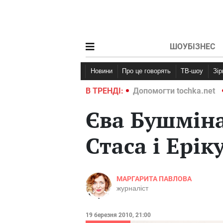
ШОУБІЗНЕС
Новини
Про це говорять
ТВ-шоу
Зі
ochka.net
Війна в Україні 2022
В ТРЕНДІ:
Допомогти tochka.net
Єва Бушміна
Стаса і Ерік
МАРГАРИТА ПАВЛОВА
журналіст
19 березня 2010, 21:00