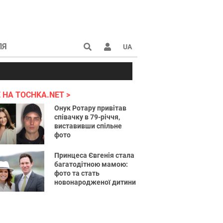
ЛЯ
UA
країні 2022
 НА TOCHKA.NET
Онук Ротару привітав
співачку в 79-річчя,
виставивши спільне
фото
Принцеса Євгенія стала
багатодітною мамою:
фото та стать
новонародженої дитини