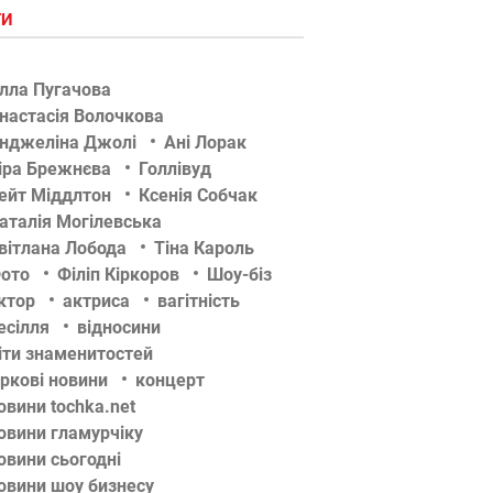
ГИ
лла Пугачова
настасія Волочкова
нджеліна Джолі
Ані Лорак
іра Брежнєва
Голлівуд
ейт Міддлтон
Ксенія Собчак
аталія Могілевська
вітлана Лобода
Тіна Кароль
ото
Філіп Кіркоров
Шоу-біз
ктор
актриса
вагітність
есілля
відносини
іти знаменитостей
іркові новини
концерт
овини tochka.net
овини гламурчіку
овини сьогодні
овини шоу бизнесу