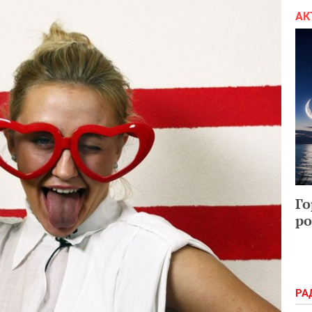
АК
Го
ро
РА