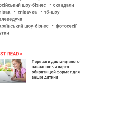
осійський шоу-бізнес
скандали
півак
співачка
тб-шоу
елеведуча
країнський шоу-бізнес
фотосесії
утки
ST READ
Переваги дистанційного
навчання: чи варто
обирати цей формат для
вашої дитини