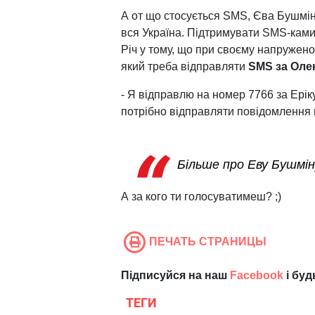
А от що стосується SMS, Єва Бушміна
вся Україна. Підтримувати SMS-ками
Річ у тому, що при своєму напружено
який треба відправляти
SMS за Олек
- Я відправлю на номер 7766 за Ерік
потрібно відправляти повідомлення н
Більше про Еву Бушмін
А за кого ти голосуватимеш? ;)
ПЕЧАТЬ СТРАНИЦЫ
Підписуйся на наш
Facebook
і буд
ТЕГИ