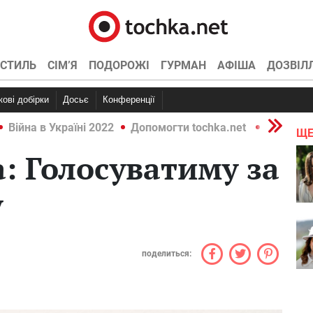
СТИЛЬ
СІМ’Я
ПОДОРОЖІ
ГУРМАН
АФІША
ДОЗВІЛ
ркові добірки
Досьє
Конференції
Війна в Україні 2022
Допомогти tochka.net
Війна в У
ЩЕ
: Голосуватиму за
у
поделиться: