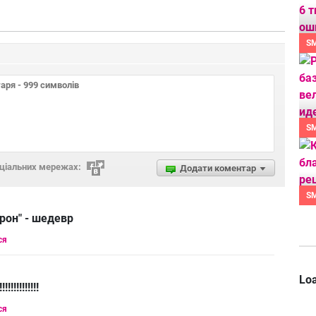
S
S
оціальних мережах:
Додати коментар
S
орон" - шедевр
ся
Loa
!!!!!!!!!!
ся