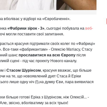
на вболіває у відборі на «Євробаченні».
инка
«Фабрики зірок - 3»
, сьогодні побувала на
веб-
охочі могли поставити свої запитання.
рається красуня підтримати своїх колег по «Фабриці»
». Все-таки «фабрикантам» - Олексію Матіасу, Стасу
ичний шанс
прославитися на всю Європу
після
ликій сцені - під час проекту Нового каналу.
ом і
Стасом Шурінсом
, красуня вважає, що більше
чи на те, що новоявлений дует Стаса й Еріки
ого лише одну ніч (!),на думку Єви, пара виявилася
хи більше готові Еріка з Шурінсом, ніж Олексій... -
- Але, звісно, вболіватиму за всіх трьох!