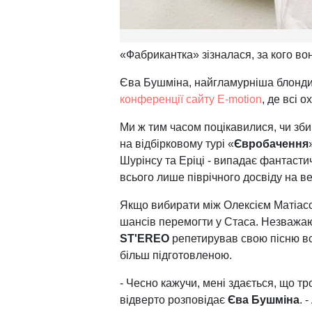
«Фабрикантка» зізналася, за кого во
Єва Бушміна, найгламурніша блонд
конференції сайту E-motion
, де всі 
Ми ж тим часом поцікавилися, чи зби
на відбірковому турі «
Євробачення
Шурінсу та Еріці - випадає фантаст
всього лише піврічного досвіду на ве
Якщо вибирати між Олексієм Матіас
шансів перемогти у Стаса. Незважаю
ST'EREO
репетирував свою пісню всь
більш підготовленою.
- Чесно кажучи, мені здається, що тро
відверто розповідає
Єва Бушміна
. 