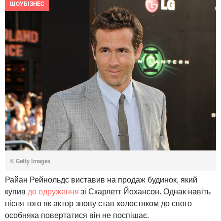
ШОУБІЗНЕС
© Getty Images
Райан Рейнольдс виставив на продаж будинок, який
купив
до одруження
зі Скарлетт Йохансон. Однак навіть
після того як актор знову став холостяком до свого
особняка повертатися він не поспішає.