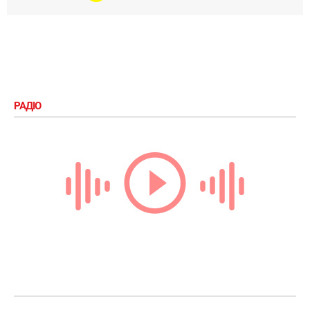
РАДІО