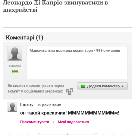
Леонардо Ді Капріо звинуватили в
шахрайстві
Коментарі (
1
)
символів
999
Ви можете коментувати через
Додати коментар
акаунт у соціальних мережах:
Гость
15 років
тому
он такой красавчик! МММММММММММм!
Прокоментувати
Мені подобається