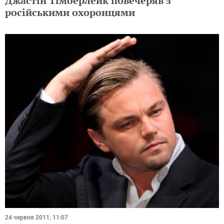
Джастін Тімберлейк повечеряв з
російськими охоронцями
24 червня 2011, 11:07