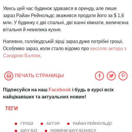
Увесь цей час будинок здавався в оренду, але лише
зараз Райан Рейнольдс зважився продати його за $ 1,6
млн. У будинку є дві спальні, дві ванні кімнати, величезна
вітальня й невелика кухня.
Напевно, голлівудській зірці зараз дуже потрібні гроші.
Особливо зараз, коли стало відомо про
весілля актора з
Сандрою Баллок.
ПЕЧАТЬ СТРАНИЦЫ
Підписуйся на наш
Facebook
і будь в курсі всіх
найцікавіших та актуальних новин!
ТЕГИ
ГРОШІ
АКТОР
РАЙАН РЕЙНОЛЬДС
ШОУ-БІЗ
НОВИНИ ШОУ-БІЗНЕСУ