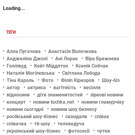
Loading...
ТЕГИ
Алла Пугачова
Анастасія Волочкова
Анджеліна Джолі
Ані Лорак
Віра Брежнєва
Голлівуд
Кейт Міддлтон
Ксенія Собчак
Наталія Могілевська
Світлана Лобода
Тіна Кароль
Фото
Філіп Кіркоров
Шоу-біз
актор
актриса
вагітність
весілля
відносини
діти знаменитостей
зіркові новини
концерт
новини tochka.net
новини гламурчіку
новини сьогодні
новини шоу бизнесу
російський шоу-бізнес
скандали
співак
співачка
тб-шоу
телеведуча
український шоу-бізнес
фотосесії
чутки