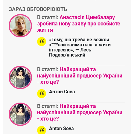
ЗАРАЗ ОБГОВОРЮЮТЬ
В статті:
Анастасія Цимбалару
зробила нову заяву про особисте
життя
«Тому, шо треба не всякой
х***ьой заніматься, а жити
інтєрєсно», — Лесь
Подерв'янський
В статті:
Найкращий та
найуспішніший продюсер України
- хто це?
Антон Сова
В статті:
Найкращий та
найуспішніший продюсер України
- хто це?
Anton Sova