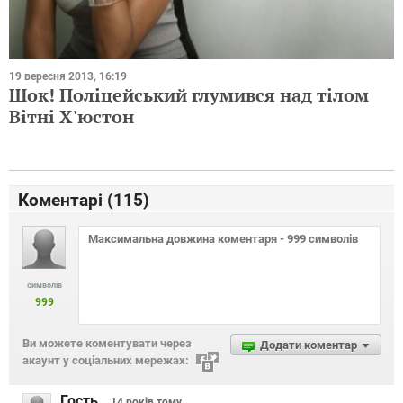
19 вересня 2013, 16:19
Шок! Поліцейський глумився над тілом
Вітні Х'юстон
Коментарі (
115
)
символів
999
Ви можете коментувати через
Додати коментар
акаунт у соціальних мережах:
Гость
14 років
тому