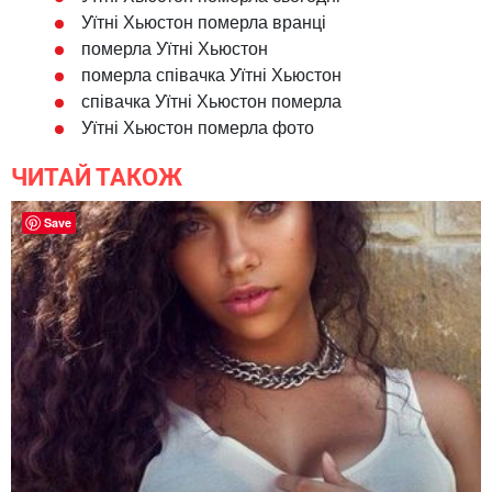
Уїтні Хьюстон померла вранці
померла Уїтні Хьюстон
померла співачка Уїтні Хьюстон
співачка Уїтні Хьюстон померла
Уїтні Хьюстон померла фото
ЧИТАЙ ТАКОЖ
Save