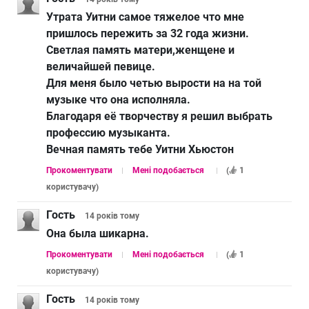
Утрата Уитни самое тяжелое что мне
пришлось пережить за 32 года жизни.
Светлая память матери,женщене и
величайшей певице.
Для меня было четью вырости на на той
музыке что она исполняла.
Благодаря её творчеству я решил выбрать
профессию музыканта.
Вечная память тебе Уитни Хьюстон
Прокоментувати
Мені подобається
(
1
користувачу
)
Гость
14 років
тому
Она была шикарна.
Прокоментувати
Мені подобається
(
1
користувачу
)
Гость
14 років
тому