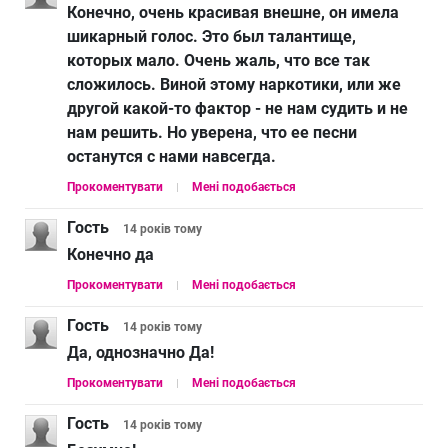
Конечно, очень красивая внешне, он имела
шикарный голос. Это был талантище,
которых мало. Очень жаль, что все так
сложилось. Виной этому наркотики, или же
другой какой-то фактор - не нам судить и не
нам решить. Но уверена, что ее песни
останутся с нами навсегда.
Прокоментувати
Мені подобається
Гость
14 років
тому
Конечно да
Прокоментувати
Мені подобається
Гость
14 років
тому
Да, однозначно Да!
Прокоментувати
Мені подобається
Гость
14 років
тому