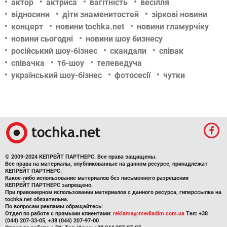
актор
актриса
вагітність
весілля
відносини
діти знаменитостей
зіркові новини
концерт
новини tochka.net
новини гламурчіку
новини сьогодні
новини шоу бизнесу
російський шоу-бізнес
скандали
співак
співачка
тб-шоу
телеведуча
український шоу-бізнес
фотосесії
чутки
© 2009-2024 КЕПРЕЙТ ПАРТНЕРС. Все права защищены.
Все права на материалы, опубликованные на данном ресурсе, принадлежат
КЕПРЕЙТ ПАРТНЕРС.
Какое-либо использование материалов без письменного разрешения
КЕПРЕЙТ ПАРТНЕРС запрещено.
При правомерном использовании материалов с данного ресурса, гиперссылка на
tochka.net обязательна.
По вопросам рекламы обращайтесь:
Отдел по работе с прямыми клиентами:
reklama@mediadim.com.ua
Тел: +38
(044) 207-33-05, +38 (044) 207-97-00