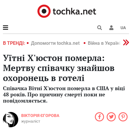
UA
країні 2022
В ТРЕНДІ:
Допомогти tochka.net
Війна в Україні 202
Уїтні Х'юстон померла:
Мертву співачку знайшов
охоронець в готелі
Співачка Вітні Х'юстон померла в США у віці
48 років. Про причину смерті поки не
повідомляється.
ВІКТОРІЯ ЄГОРОВА
журналіст