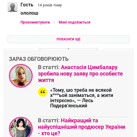
Гость
14 років
тому
ололош
Прокоментувати
Мені подобається
ПОКАЗАТИ ЩЕ
ЗАРАЗ ОБГОВОРЮЮТЬ
В статті:
Анастасія Цимбалару
зробила нову заяву про особисте
життя
«Тому, шо треба не всякой
х***ьой заніматься, а жити
інтєрєсно», — Лесь
Подерв'янський
В статті:
Найкращий та
найуспішніший продюсер України
- хто це?