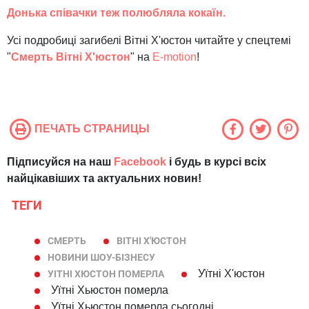
Донька співачки теж полюбляла кокаїн.
Усі подробиці загибелі Вітні Х'юстон читайте у спецтемі
"
Смерть Вітні Х'юстон
" на
E-motion
!
ПЕЧАТЬ СТРАНИЦЫ
Підписуйся на наш
Facebook
і будь в курсі всіх
найцікавіших та актуальних новин!
ТЕГИ
СМЕРТЬ
ВІТНІ Х'ЮСТОН
НОВИНИ ШОУ-БІЗНЕСУ
Уїтні Х'юстон
УІТНІ ХЮСТОН ПОМЕРЛА
Уїтні Хьюстон померла
Уїтні Хьюстон померла сьогодні