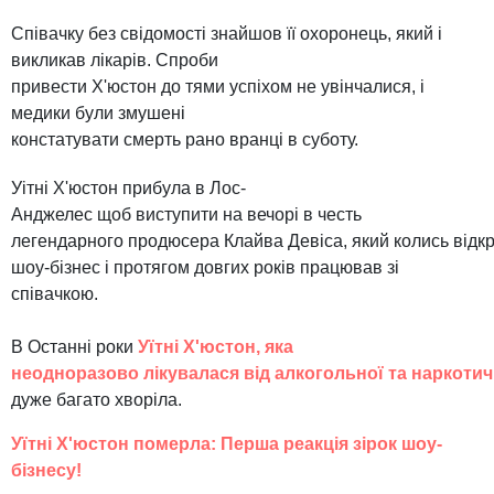
Співачку без свідомості знайшов її охоронець, який і
викликав лікарів. Спроби
привести Х'юстон до тями успіхом не увінчалися, і
медики були змушені
констатувати смерть рано вранці в суботу.
Уітні Х'юстон прибула в Лос-
Анджелес щоб виступити на вечорі в честь
легендарного продюсера Клайва Девіса, який колись відкр
шоу-бізнес і протягом довгих років працював зі
співачкою.
В Останні роки
Уїтні Х'юстон, яка
неодноразово лікувалася від алкогольної та наркотич
дуже багато хворіла.
Уїтні Х'юстон померла: Перша реакція зірок шоу-
бізнесу!