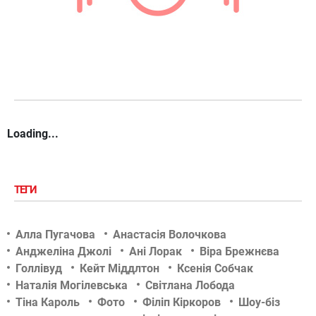
Loading...
ТЕГИ
Алла Пугачова
Анастасія Волочкова
Анджеліна Джолі
Ані Лорак
Віра Брежнєва
Голлівуд
Кейт Міддлтон
Ксенія Собчак
Наталія Могілевська
Світлана Лобода
Тіна Кароль
Фото
Філіп Кіркоров
Шоу-біз