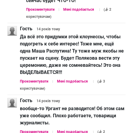
сейчас будет ЧТО-ТО!
Прокоментувати
Мені подобається
(
2
користувачам
)
Гость
14 років
тому
Да всё это придумки этой клоунессы, чтобы
подогреть к себе интерес! Тоже мне, ещё
одна Маша Распутина! Ту тоже муж якобы не
пускает на сцену. Будет Полякова вести эту
церемонию, даже не сомневайтесь! Это она
ВЫДЕЛЫВАЕТСЯ!!!
Прокоментувати
Мені подобається
(
3
користувачам
)
Гость
14 років
тому
вообще-то Ургант не разводится! Об этом сам
уже сообщил. Плохо работаете, товарищи
журналисты.
Прокоментувати
Мені подобається
(
2