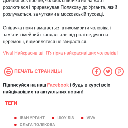
Дізнавшись про це, чоловік співачки не на жарт
розлютився і приревнував Полякову до Урганта, який
розлучається, за чутками в московській тусовці.
Співачка поки намагається втихомирити чоловіка і
зам'яти сімейний скандал, але від ролі ведучої на
церемонії, відмовлятися не збирається.
Viva! Найкрасивіші: П'ятірка найкрасивіших чоловіків!
ПЕЧАТЬ СТРАНИЦЫ
Підписуйся на наш
Facebook
і будь в курсі всіх
найцікавіших та актуальних новин!
ТЕГИ
ІВАН УРГАНТ
ШОУ-БІЗ
VIVA
ОЛЬГА ПОЛЯКОВА