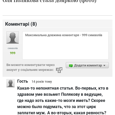
Оля Полякова стала дояркою (фото)
Коментарі (
8
)
символів
999
Ви можете коментувати через
Додати коментар
акаунт у соціальних мережах:
Гость
14 років
тому
Какая-то непонятная статья. Во-первых, кто в
здравом уме возьмет Полякову в ведущие,
где надо хоть какие-то мозги иметь? Скорее
можно было подумать, что за этот цирк
заплатил муж. А во-вторых, какая ревность?