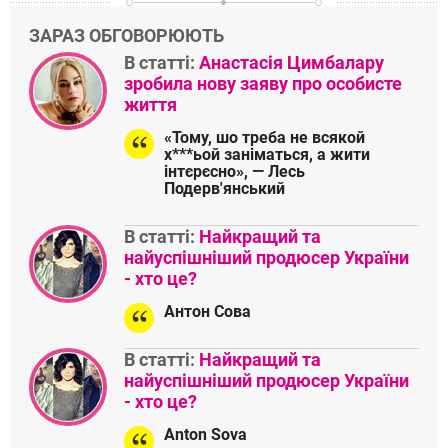
ЗАРАЗ ОБГОВОРЮЮТЬ
В статті:
Анастасія Цимбалару
зробила нову заяву про особисте
життя
«Тому, шо треба не всякой
х***ьой заніматься, а жити
інтєрєсно», — Лесь
Подерв'янський
В статті:
Найкращий та
найуспішніший продюсер України
- хто це?
Антон Сова
В статті:
Найкращий та
найуспішніший продюсер України
- хто це?
Anton Sova