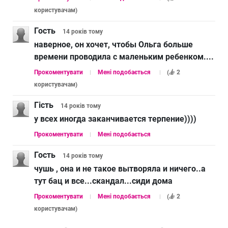
користувачам
)
Гость
14 років
тому
наверное, он хочет, чтобы Ольга больше
времени проводила с маленьким ребенком....
Прокоментувати
Мені подобається
(
2
користувачам
)
Гість
14 років
тому
у всех иногда заканчивается терпение))))
Прокоментувати
Мені подобається
Гость
14 років
тому
чушь , она и не такое вытворяла и ничего..а
тут бац и все...скандал...сиди дома
Прокоментувати
Мені подобається
(
2
користувачам
)