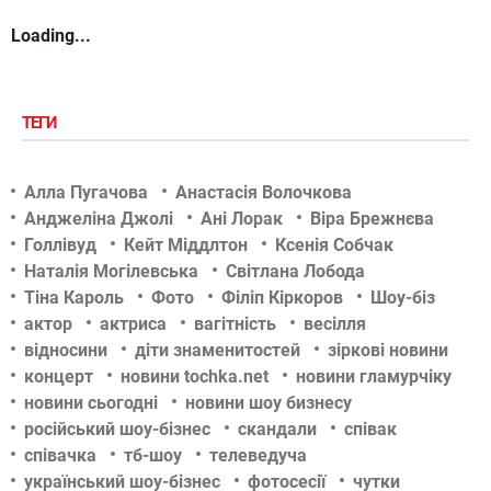
Loading...
ТЕГИ
Алла Пугачова
Анастасія Волочкова
Анджеліна Джолі
Ані Лорак
Віра Брежнєва
Голлівуд
Кейт Міддлтон
Ксенія Собчак
Наталія Могілевська
Світлана Лобода
Тіна Кароль
Фото
Філіп Кіркоров
Шоу-біз
актор
актриса
вагітність
весілля
відносини
діти знаменитостей
зіркові новини
концерт
новини tochka.net
новини гламурчіку
новини сьогодні
новини шоу бизнесу
російський шоу-бізнес
скандали
співак
співачка
тб-шоу
телеведуча
український шоу-бізнес
фотосесії
чутки