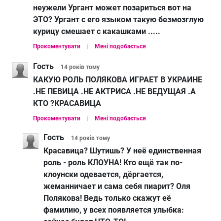
неужели Ургант может позариться вот на
ЭТО? Ургант с его языком такую безмозглую
курицу смешает с какашками .....
Прокоментувати
Мені подобається
Гость
14 років
тому
КАКУЮ РОЛЬ ПОЛЯКОВА ИГРАЕТ В УКРАИНЕ
.НЕ ПЕВИЦА .НЕ АКТРИСА .НЕ ВЕДУЩАЯ .А
КТО ?КРАСАВИЦА
Прокоментувати
Мені подобається
Гость
14 років
тому
Красавица? Шутишь? У неё единственная
роль - роль КЛОУНА! Кто ещё так по-
клоунски одевается, дёргается,
жеманничает и сама себя пиарит? Оля
Полякова! Ведь только скажут её
фамилию, у всех появляется улыбка: