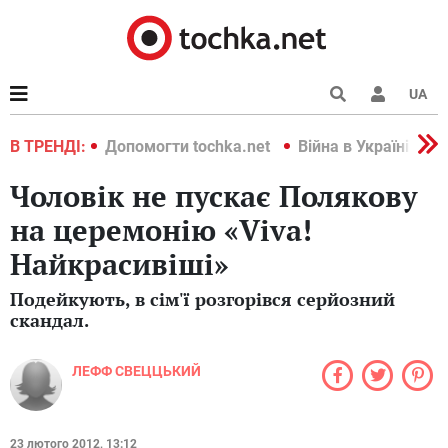
UA
країні 2022
В ТРЕНДІ:
Допомогти tochka.net
Війна в Україні 202
Чоловік не пускає Полякову
на церемонію «Viva!
Найкрасивіші»
Подейкують, в сім'ї розгорівся серйозний
скандал.
ЛЕФФ СВЕЦЦЬКИЙ
23 лютого 2012, 13:12