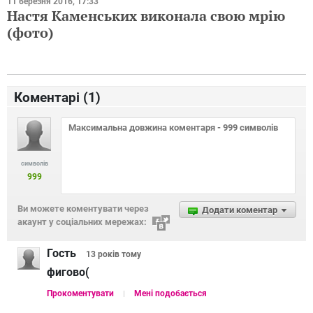
11 березня 2016, 17:33
Настя Каменських виконала свою мрію
(фото)
Коментарі (
1
)
символів
999
Ви можете коментувати через
Додати коментар
акаунт у соціальних мережах:
Гость
13 років
тому
фигово(
Прокоментувати
Мені подобається