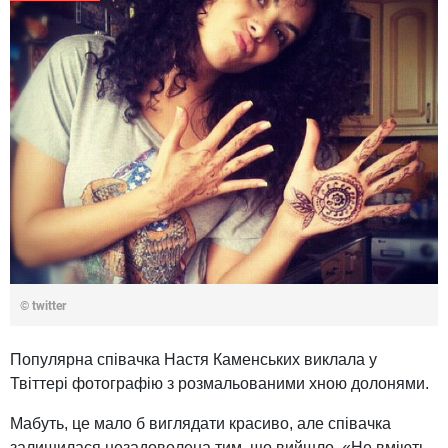
© twitter
Популярна співачка Настя Каменських виклала у
Твіттері фотографію з розмальованими хною долонями.
Мабуть, це мало б виглядати красиво, але співачка
залишилася незадоволена тим, що вийшло. «Не вміють