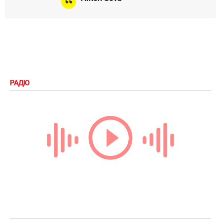
РАДІО