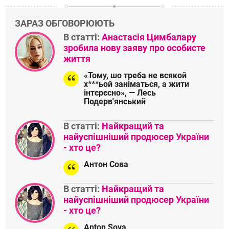
ЗАРАЗ ОБГОВОРЮЮТЬ
В статті:
Анастасія Цимбалару
зробила нову заяву про особисте
життя
«Тому, шо треба не всякой
х***ьой заніматься, а жити
інтєрєсно», — Лесь
Подерв'янський
В статті:
Найкращий та
найуспішніший продюсер України
- хто це?
Антон Сова
В статті:
Найкращий та
найуспішніший продюсер України
- хто це?
Anton Sova