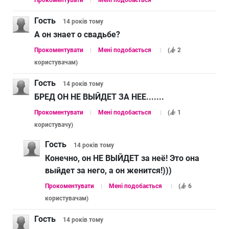
Гость
14 років
тому
А он знает о свадьбе?
Прокоментувати
Мені подобається
(
2
користувачам
)
Гость
14 років
тому
БРЕД ОН НЕ ВЫЙДЕТ ЗА НЕЕ.......
Прокоментувати
Мені подобається
(
1
користувачу
)
Гость
14 років
тому
Конечно, он НЕ ВЫЙДЕТ за неё! Это она
выйдет за него, а он женится!)))
Прокоментувати
Мені подобається
(
6
користувачам
)
Гость
14 років
тому