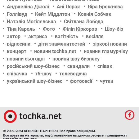
Анджеліна Джолі
Ані Лорак
Віра Брежнєва
Голлівуд
Кейт Міддлтон
Ксенія Собчак
Наталія Могілевська
Світлана Лобода
Тіна Кароль
Фото
Філіп Кіркоров
Шоу-біз
актор
актриса
вагітність
весілля
відносини
діти знаменитостей
зіркові новини
концерт
новини tochka.net
новини гламурчіку
новини сьогодні
новини шоу бизнесу
російський шоу-бізнес
скандали
співак
співачка
тб-шоу
телеведуча
український шоу-бізнес
фотосесії
чутки
© 2009-2024 КЕПРЕЙТ ПАРТНЕРС. Все права защищены.
Все права на материалы, опубликованные на данном ресурсе, принадлежат