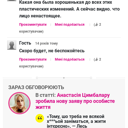
Какая она была хорошенькая до всех этих
пластических изменений. А сейчас видно. что
лицо ненастоящее.
Прокоментувати
Мені подобається
(
2
користувачам
)
Гость
14 років
тому
Скоро будет, не беспокойтесь
Прокоментувати
Мені подобається
(
2
користувачам
)
ЗАРАЗ ОБГОВОРЮЮТЬ
В статті:
Анастасія Цимбалару
зробила нову заяву про особисте
життя
«Тому, шо треба не всякой
х***ьой заніматься, а жити
інтєрєсно», — Лесь