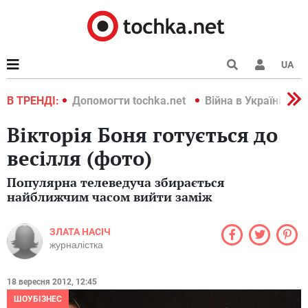
UA
країні 2022
В ТРЕНДІ:
Допомогти tochka.net
Війна в Україні 202
Вікторія Боня готується до
весілля (фото)
Популярна телеведуча збирається
найближчим часом вийти заміж
ЗЛАТА НАСІЧ
журналістка
18 вересня 2012, 12:45
ШОУБІЗНЕС