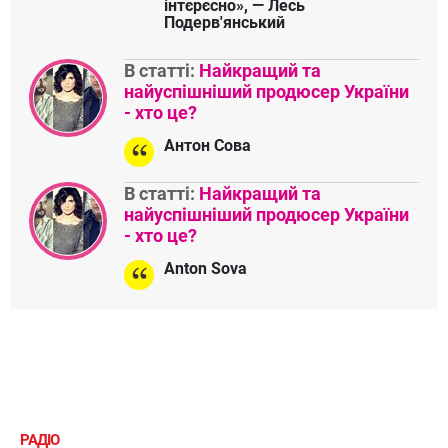
інтєрєсно», — Лесь
Подерв'янський
В статті:
Найкращий та
найуспішніший продюсер України
- хто це?
Антон Сова
В статті:
Найкращий та
найуспішніший продюсер України
- хто це?
Anton Sova
РАДІО