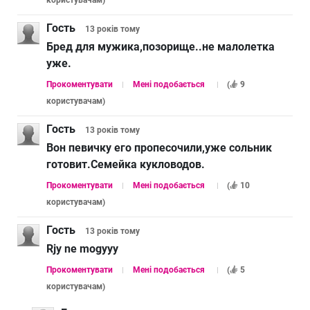
Гость
13 років
тому
Бред для мужика,позорище..не малолетка
уже.
Прокоментувати
Мені подобається
(
9
користувачам
)
Гость
13 років
тому
Вон певичку его пропесочили,уже сольник
готовит.Семейка кукловодов.
Прокоментувати
Мені подобається
(
10
користувачам
)
Гость
13 років
тому
Rjy ne mogyyy
Прокоментувати
Мені подобається
(
5
користувачам
)