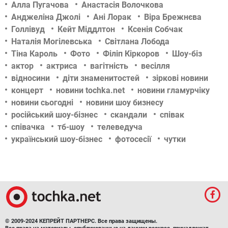
Алла Пугачова
Анастасія Волочкова
Анджеліна Джолі
Ані Лорак
Віра Брежнєва
Голлівуд
Кейт Міддлтон
Ксенія Собчак
Наталія Могілевська
Світлана Лобода
Тіна Кароль
Фото
Філіп Кіркоров
Шоу-біз
актор
актриса
вагітність
весілля
відносини
діти знаменитостей
зіркові новини
концерт
новини tochka.net
новини гламурчіку
новини сьогодні
новини шоу бизнесу
російський шоу-бізнес
скандали
співак
співачка
тб-шоу
телеведуча
український шоу-бізнес
фотосесії
чутки
© 2009-2024 КЕПРЕЙТ ПАРТНЕРС. Все права защищены.