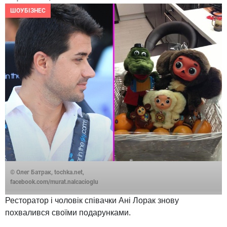
ШОУБІЗНЕС
© Олег Батрак, tochka.net,
facebook.com/murat.nalcacioglu
Ресторатор і чоловік співачки Ані Лорак знову
похвалився своїми подарунками.