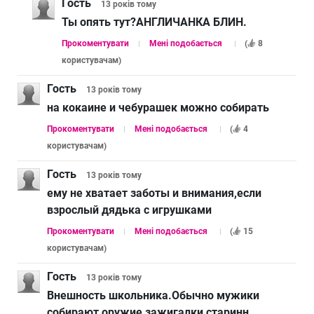
Гость
13 років
тому
Ты опять тут?АНГЛИЧАНКА БЛИН.
Прокоментувати
Мені подобається
(
8
користувачам
)
Гость
13 років
тому
на кокаине и чебурашек можно собирать
Прокоментувати
Мені подобається
(
4
користувачам
)
Гость
13 років
тому
ему не хватает заботы и внимания,если
взрослый дядька с игрушками
Прокоментувати
Мені подобається
(
15
користувачам
)
Гость
13 років
тому
Внешность школьника.Обычно мужики
собирают,оружие,зажигалки,старинн