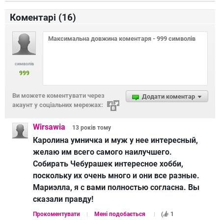
Коментарі (
16
)
символів
999
Ви можете коментувати через
Додати коментар
акаунт у соціальних мережах:
Wirsawia
13 років
тому
Каролина умничка и муж у нее интересный,
желаю им всего самого наилучшего.
Собирать Чебурашек интересное хобби,
поскольку их очень много и они все разные.
Мариэлла, я с вами полностью согласна. Вы
сказали правду!
Прокоментувати
Мені подобається
(
1