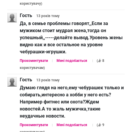
користувачу
)
Гость
13 років
тому
Да, в семье проблемы говорят,,Если за
мужиком стоит мудрая жена,тогда он
успешный,,-----делайте вывод.Уровень жены
видно как и все остальное на уровне
чебурашки-игрушки.
Прокоментувати
Мені подобається
(
8
користувачам
)
Гость
13 років
тому
Думаю глядя на него,ему чебурашек только и
собирать,интересно а хобби у него есть?
Например фитнес или охота?Ждем
новостей.А то жаль мужичка,такие
неудачные новости.
Прокоментувати
Мені подобається
(
9
користувачам
)