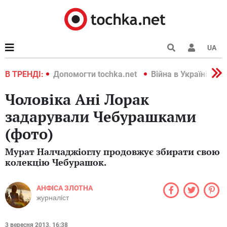
UA
країні 2022
В ТРЕНДІ:
Допомогти tochka.net
Війна в Україні 202
Чоловіка Ані Лорак
задарували Чебурашками
(фото)
Мурат Налчаджіоглу продовжує збирати свою
колекцію Чебурашок.
АНФІСА ЗЛОТНА
журналіст
3 вересня 2013, 16:38