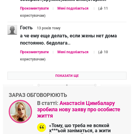
Прокоментувати
Мені подобається
(
11
користувачам
)
Гость
13 років
тому
а че ему еще делать, если жены нет дома
постоянно. бедолага..
Прокоментувати
Мені подобається
(
10
користувачам
)
ПОКАЗАТИ ЩЕ
ЗАРАЗ ОБГОВОРЮЮТЬ
В статті:
Анастасія Цимбалару
зробила нову заяву про особисте
життя
«Тому, шо треба не всякой
х***ьой заніматься, а жити