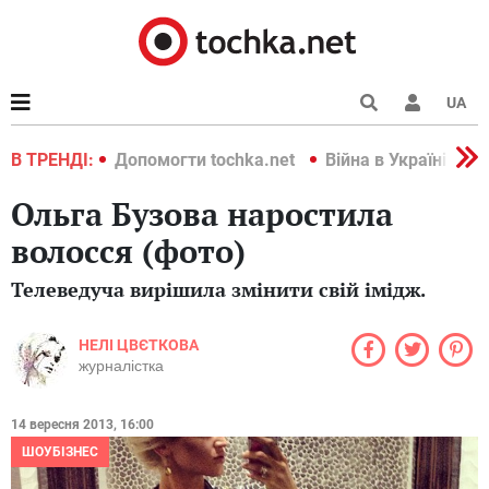
UA
країні 2022
В ТРЕНДІ:
Допомогти tochka.net
Війна в Україні 202
Ольга Бузова наростила
волосся (фото)
Телеведуча вирішила змінити свій імідж.
НЕЛІ ЦВЄТКОВА
журналістка
14 вересня 2013, 16:00
ШОУБІЗНЕС