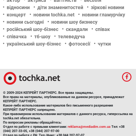
актор
актриса
вагітність
весілля
відносини
діти знаменитостей
зіркові новини
концерт
новини tochka.net
новини гламурчіку
новини сьогодні
новини шоу бизнесу
російський шоу-бізнес
скандали
співак
співачка
тб-шоу
телеведуча
український шоу-бізнес
фотосесії
чутки
© 2009-2024 КЕПРЕЙТ ПАРТНЕРС. Все права защищены.
Все права на материалы, опубликованные на данном ресурсе, принадлежат
КЕПРЕЙТ ПАРТНЕРС.
Какое-либо использование материалов без письменного разрешения
КЕПРЕЙТ ПАРТНЕРС запрещено.
При правомерном использовании материалов с данного ресурса, гиперссылка на
tochka.net обязательна.
По вопросам рекламы обращайтесь:
Отдел по работе с прямыми клиентами:
reklama@mediadim.com.ua
Тел: +38
(044) 207-33-05, +38 (044) 207-97-00
Отдел по работе с РА: Тел./факс: +38 044 207-97-07