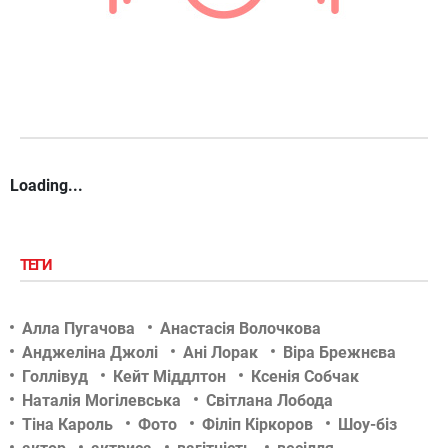
Loading...
ТЕГИ
Алла Пугачова
Анастасія Волочкова
Анджеліна Джолі
Ані Лорак
Віра Брежнєва
Голлівуд
Кейт Міддлтон
Ксенія Собчак
Наталія Могілевська
Світлана Лобода
Тіна Кароль
Фото
Філіп Кіркоров
Шоу-біз