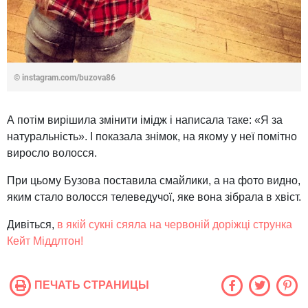
©
instagram.com/buzova86
А потім вирішила змінити імідж і написала таке: «Я за
натуральність». І показала знімок, на якому у неї помітно
виросло волосся.
При цьому Бузова поставила смайлики, а на фото видно,
яким стало волосся телеведучої, яке вона зібрала в хвіст.
Дивіться,
в якій сукні сяяла на червоній доріжці струнка
Кейт Міддлтон!
ПЕЧАТЬ СТРАНИЦЫ