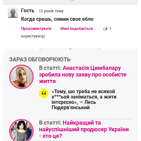
Гость
12 років
тому
Когда срешь, сними свое ебло
Прокоментувати
Мені подобається
(
1
користувачу
)
ЗАРАЗ ОБГОВОРЮЮТЬ
В статті:
Анастасія Цимбалару
зробила нову заяву про особисте
життя
«Тому, шо треба не всякой
х***ьой заніматься, а жити
інтєрєсно», — Лесь
Подерв'янський
В статті:
Найкращий та
найуспішніший продюсер України
- хто це?