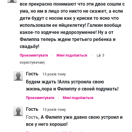
все прекрасно понимают что эти двое сошли с
ума, но им в лицо это никто не скажет, а если
дети будут с носом как у криски то ясно что
использовали ее яйцеклетку! Галкин вообще
какое-то ходячее недорозуменее! Ну а от
Филиппа теперь ждем третьего ребенка и
свадьбу!
Прокоментувати
Мені подобається
(
3
користувачам
)
Гость
13 років
тому
Будем ждать !Алла устроила свою
жизнь,пора и Филиппу о своей подумать!
Прокоментувати
Мені подобається
Гость
13 років
тому
Гость,
А Филипп уже давно свою устроил и
все у него хорошо!