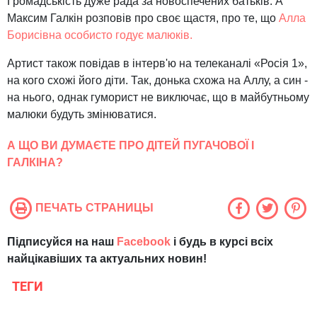
Громадськість дуже рада за новоспечених батьків. А
Максим Галкін розповів про своє щастя, про те, що
Алла
Борисівна особисто годує малюків.
Артист також повідав в інтерв'ю на телеканалі «Росія 1»,
на кого схожі його діти. Так, донька схожа на Аллу, а син -
на нього, однак гуморист не виключає, що в майбутньому
малюки будуть змінюватися.
А ЩО ВИ ДУМАЄТЕ ПРО ДІТЕЙ ПУГАЧОВОЇ І
ГАЛКІНА?
ПЕЧАТЬ СТРАНИЦЫ
Підписуйся на наш
Facebook
і будь в курсі всіх
найцікавіших та актуальних новин!
ТЕГИ