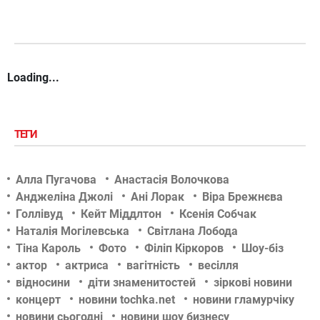
Loading...
ТЕГИ
Алла Пугачова
Анастасія Волочкова
Анджеліна Джолі
Ані Лорак
Віра Брежнєва
Голлівуд
Кейт Міддлтон
Ксенія Собчак
Наталія Могілевська
Світлана Лобода
Тіна Кароль
Фото
Філіп Кіркоров
Шоу-біз
актор
актриса
вагітність
весілля
відносини
діти знаменитостей
зіркові новини
концерт
новини tochka.net
новини гламурчіку
новини сьогодні
новини шоу бизнесу