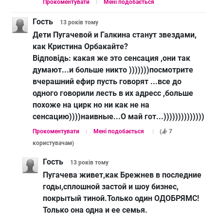
Прокоментувати
Мені подобається
Гость
13 років
тому
Дети Пугачевой и Галкина станут звездами,
как Кристина Орбакайте?
Відповідь:
какая же это сенсация ,они так
думают...и больше никто )))))))посмотрите
вчерашний ефир пусть говорят ...все до
одного говорили лесть в их адресс ,больше
похоже на цирк но ни как не на
сенсацию))))наивные...О май гот...))))))))))))))
Прокоментувати
Мені подобається
(
7
користувачам
)
Гость
13 років
тому
Пугачева живет,как Брежнев в последние
годы,сплошной застой и шоу бизнес,
покрытый тиной.Только один ОДОБРЯМС!
Только она одна и ее семья.