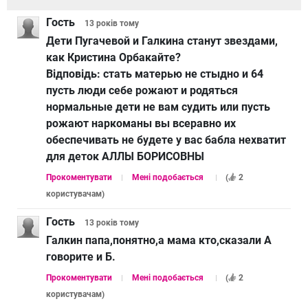
Гость
13 років
тому
Дети Пугачевой и Галкина станут звездами,
как Кристина Орбакайте?
Відповідь:
стать матерью не стыдно и 64
пусть люди себе рожают и родяться
нормальные дети не вам судить или пусть
рожают наркоманы вы всеравно их
обеспечивать не будете у вас бабла нехватит
для деток АЛЛЫ БОРИСОВНЫ
Прокоментувати
Мені подобається
(
2
користувачам
)
Гость
13 років
тому
Галкин папа,понятно,а мама кто,сказали А
говорите и Б.
Прокоментувати
Мені подобається
(
2
користувачам
)