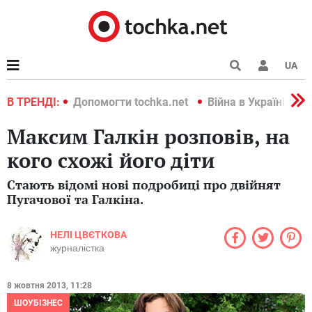
UA
країні 2022
В ТРЕНДІ:
Допомогти tochka.net
Війна в Україні 202
Максим Галкін розповів, на
кого схожі його діти
Стають відомі нові подробиці про двійнят
Пугачової та Галкіна.
НЕЛІ ЦВЄТКОВА
журналістка
8 жовтня 2013, 11:28
ШОУБІЗНЕС