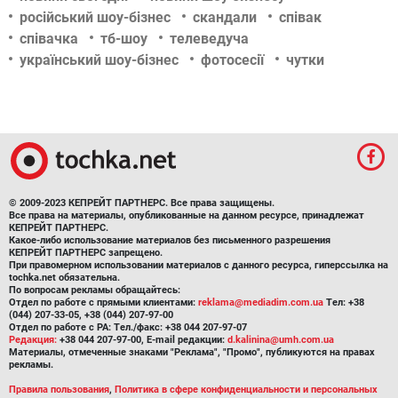
російський шоу-бізнес
скандали
співак
співачка
тб-шоу
телеведуча
український шоу-бізнес
фотосесії
чутки
© 2009-2023 КЕПРЕЙТ ПАРТНЕРС. Все права защищены.
Все права на материалы, опубликованные на данном ресурсе, принадлежат
КЕПРЕЙТ ПАРТНЕРС.
Какое-либо использование материалов без письменного разрешения
КЕПРЕЙТ ПАРТНЕРС запрещено.
При правомерном использовании материалов с данного ресурса, гиперссылка на
tochka.net обязательна.
По вопросам рекламы обращайтесь:
Отдел по работе с прямыми клиентами:
reklama@mediadim.com.ua
Тел: +38
(044) 207-33-05, +38 (044) 207-97-00
Отдел по работе с РА: Тел./факс: +38 044 207-97-07
Редакция:
+38 044 207-97-00, E-mail редакции:
d.kalinina@umh.com.ua
Материалы, отмеченные знаками "Реклама", "Промо", публикуются на правах
рекламы.
Правила пользования
,
Политика в сфере конфиденциальности и персональных