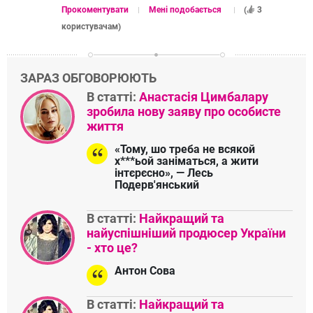
Прокоментувати
Мені подобається
(
3
користувачам
)
ЗАРАЗ ОБГОВОРЮЮТЬ
В статті:
Анастасія Цимбалару
зробила нову заяву про особисте
життя
«Тому, шо треба не всякой
х***ьой заніматься, а жити
інтєрєсно», — Лесь
Подерв'янський
В статті:
Найкращий та
найуспішніший продюсер України
- хто це?
Антон Сова
В статті:
Найкращий та