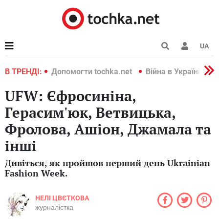
UA
країні 2022
В ТРЕНДІ:
Допомогти tochka.net
Війна в Україні 202
UFW: Єфросиніна,
Герасим'юк, Ветвицька,
Фролова, Ашіон, Джамала та
інші
Дивіться, як пройшов перший день Ukrainian
Fashion Week.
НЕЛІ ЦВЄТКОВА
журналістка