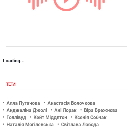
Loading...
ТЕГИ
Алла Пугачова
Анастасія Волочкова
Анджеліна Джолі
Ані Лорак
Віра Брежнєва
Голлівуд
Кейт Міддлтон
Ксенія Собчак
Наталія Могілевська
Світлана Лобода
Тіна Кароль
Фото
Філіп Кіркоров
Шоу-біз