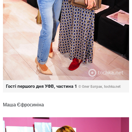
Гості першого дня УФВ, частина 1
© Олег Батрак, tochka.net
Маша Єфросиніна