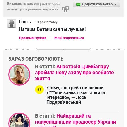
Ви можете коментувати через
Додати коментар
акаунт у соціальних мережах:
Гость
13 років
тому
Наташа Ветвицкая ты лучшая!
Прокоментувати
Мені подобається
ЗАРАЗ ОБГОВОРЮЮТЬ
В статті:
Анастасія Цимбалару
зробила нову заяву про особисте
життя
«Тому, шо треба не всякой
х***ьой заніматься, а жити
інтєрєсно», — Лесь
Подерв'янський
В статті:
Найкращий та
найуспішніший продюсер України