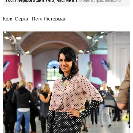
Гості першого дня УФВ, частина 1
© Олег Батрак, tochka.net
Коля Серга і Петя Лістерман