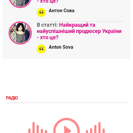
- хто це?
Антон Сова
В статті:
Найкращий та
найуспішніший продюсер України
- хто це?
Anton Sova
РАДІО