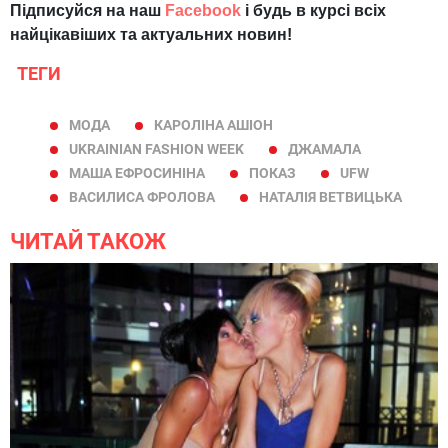
Підписуйся на наш
Facebook
і будь в курсі всіх
найцікавіших та актуальних новин!
ТЕГИ
МОДА
КАРОЛІНА АШІОН
UKRAINIAN FASHION WEEK
ДЖАМАЛА
МАША ЕФРОСИНІНА
ПОКАЗ
UFW
ВАСИЛИСА ФРОЛОВА
НАТАЛІЯ ВЕТВИЦЬКА
ЧИТАЙ ТАКОЖ