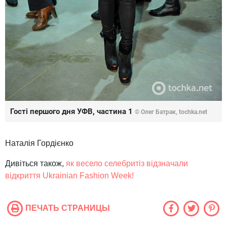
Гості першого дня УФВ, частина 1
© Олег Батрак, tochka.net
Наталія Гордієнко
Дивіться також,
як весело селебритіз відзначали
відкриття Ukrainian Fashion Week!
ПЕЧАТЬ СТРАНИЦЫ