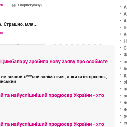
ся
(
1 користувачу
)
А
А
А
е. Страшно, мля...
В
ся
К
Н
С
Ф
 Цимбалару зробила нову заяву про особисте
а
в
д
 не всякой х***ьой заніматься, а жити інтєрєсно»,
янський
з
н
 та найуспішніший продюсер України - хто
н
н
н
р
с
 та найуспішніший продюсер України - хто