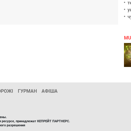
т
у
ч
MU
ОРОЖІ
ГУРМАН
АФІША
ены.
ом ресурсе, принадлежат КЕПРЕЙТ ПАРТНЕРС.
ного разрешения