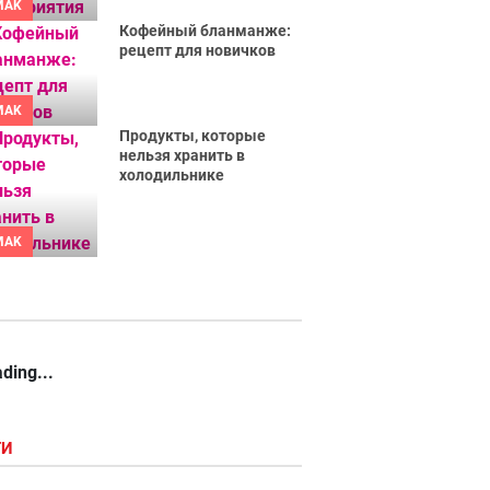
MAK
Кофейный бланманже:
рецепт для новичков
MAK
Продукты, которые
нельзя хранить в
холодильнике
MAK
ding...
ГИ