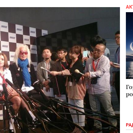
АК
Го
ро
РА