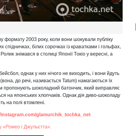
у формату 2003 року, коли вони шокували публіку
 спідничках, білих сорочках із краватками і гольфах,
Ролик знімався в столиці Японії Токіо у вересні, а
ейсбол, однак у них нічого не виходить, і вони йдуть
(вона, до речі, називається Tatum) намагаються їх
ім пропонують шоколадний батончик, який виправляє
ся на японських хлопчаків. Однак дія диво-шоколаду
ть на полі втомлені.
//instagram.com/glamurchik_tochka_net
у «Ромео і Джульєтта».