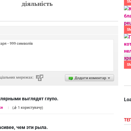
S
діяльність
S
S
оціальних мережах:
Додати коментар
улярными выглядят глупо.
Loa
ся
(
1 користувачу
)
ТЕ
асивее, чем эти рыла.