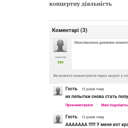
концертну діяльність
Коментарі (
3
)
символів
999
Ви можете коментувати через акаунт у с
Гость
12 років
тому
их попытки снова стать поп
Прокоментувати
Мені подобаєть
Гость
12 років
тому
ААААААА !!!!!! У меня кот кр