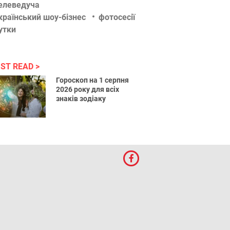
елеведуча
країнський шоу-бізнес
фотосесії
утки
ST READ
Гороскоп на 1 серпня
2026 року для всіх
знаків зодіаку