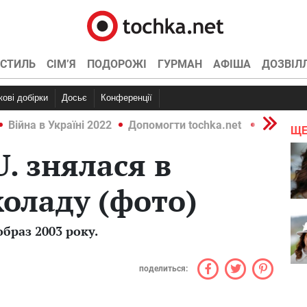
СТИЛЬ
СІМ’Я
ПОДОРОЖІ
ГУРМАН
АФІША
ДОЗВІЛ
ркові добірки
Досьє
Конференції
Війна в Україні 2022
Допомогти tochka.net
Війна в У
ЩЕ
U. знялася в
оладу (фото)
образ 2003 року.
поделиться: