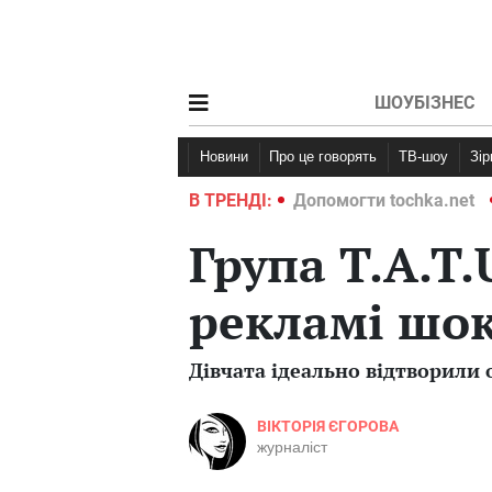
ШОУБІЗНЕС
Новини
Про це говорять
ТВ-шоу
Зі
ochka.net
Війна в Україні 2022
В ТРЕНДІ:
Допомогти tochka.net
Група T.A.T.
рекламі шок
Дівчата ідеально відтворили 
ВІКТОРІЯ ЄГОРОВА
журналіст