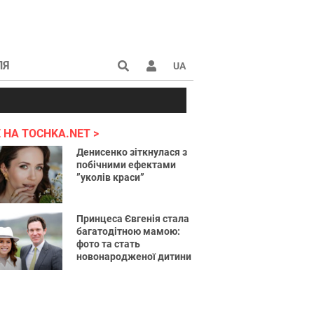
ЛЯ
UA
країні 2022
 НА TOCHKA.NET
Денисенко зіткнулася з
побічними ефектами
”уколів краси”
Принцеса Євгенія стала
багатодітною мамою:
фото та стать
новонародженої дитини