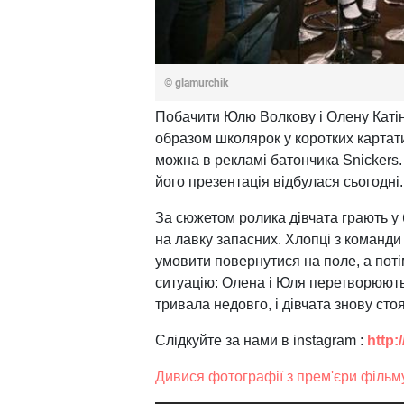
© glamurchik
Побачити Юлю Волкову і Олену Катін
образом школярок у коротких картатих
можна в рекламі батончика Snickers. 
його презентація відбулася сьогодні.
За сюжетом ролика дівчата грають у б
на лавку запасних. Хлопці з команди 
умовити повернутися на поле, а пот
ситуацію: Олена і Юля перетворюють
тривала недовго, і дівчата знову стоя
Слідкуйте за нами в instagram :
http:
Дивися фотографії з прем'єри фільм