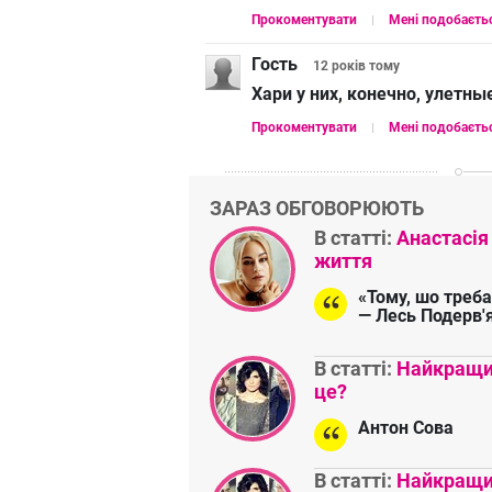
Прокоментувати
Мені подобаєть
Гость
12 років
тому
Хари у них, конечно, улетны
Прокоментувати
Мені подобаєть
ЗАРАЗ ОБГОВОРЮЮТЬ
В статті:
Анастасія
життя
«Тому, шо треба
— Лесь Подерв'
В статті:
Найкращий
це?
Антон Сова
В статті:
Найкращий