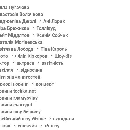
лла Пугачова
настасія Волочкова
нджеліна Джолі
Ані Лорак
іра Брежнєва
Голлівуд
ейт Міддлтон
Ксенія Собчак
аталія Могілевська
вітлана Лобода
Тіна Кароль
ото
Філіп Кіркоров
Шоу-біз
ктор
актриса
вагітність
есілля
відносини
іти знаменитостей
іркові новини
концерт
овини tochka.net
овини гламурчіку
овини сьогодні
овини шоу бизнесу
осійський шоу-бізнес
скандали
півак
співачка
тб-шоу