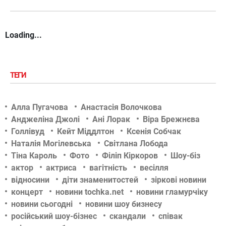
Loading...
ТЕГИ
Алла Пугачова
Анастасія Волочкова
Анджеліна Джолі
Ані Лорак
Віра Брежнєва
Голлівуд
Кейт Міддлтон
Ксенія Собчак
Наталія Могілевська
Світлана Лобода
Тіна Кароль
Фото
Філіп Кіркоров
Шоу-біз
актор
актриса
вагітність
весілля
відносини
діти знаменитостей
зіркові новини
концерт
новини tochka.net
новини гламурчіку
новини сьогодні
новини шоу бизнесу
російський шоу-бізнес
скандали
співак