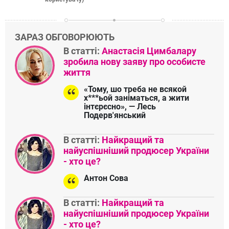
ЗАРАЗ ОБГОВОРЮЮТЬ
В статті:
Анастасія Цимбалару
зробила нову заяву про особисте
життя
«Тому, шо треба не всякой
х***ьой заніматься, а жити
інтєрєсно», — Лесь
Подерв'янський
В статті:
Найкращий та
найуспішніший продюсер України
- хто це?
Антон Сова
В статті:
Найкращий та
найуспішніший продюсер України
- хто це?