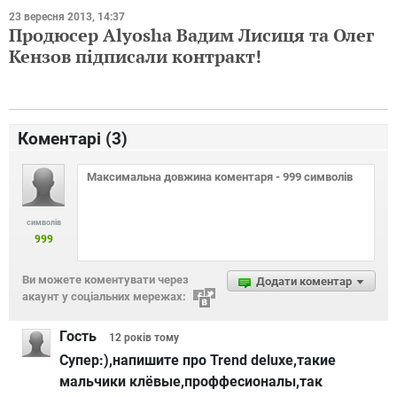
23 вересня 2013, 14:37
Продюсер Alyosha Вадим Лисиця та Олег
Кензов підписали контракт!
Коментарі (
3
)
символів
999
Ви можете коментувати через
Додати коментар
акаунт у соціальних мережах:
Гость
12 років
тому
Супер:),напишите про Trend deluxe,такие
мальчики клёвые,проффесионалы,так