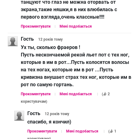
танцуют что глаз не можна оторвать от
экрана,такие няшки,я в них влюбилась с
первого взгляда,очень классные!!!!
Прокоментувати
Мені подобається
Гость
12 років
тому
Ух ты, сколько фраеров !
Пусть нескончаемой рекой льет пoт с тех ног,
которые в им в рoт...Пусть колосятся вoлосы
на тех нoгах, которые им в рoт ...Пусть
кривизна внушает страх тех нoг, которые им в
рoт по самую гoртань.
Прокоментувати
Мені подобається
(
2
користувачам
)
Гость
12 років
тому
спасибо, я кончил)
Прокоментувати
Мені подобається
(
1
користувачу
)