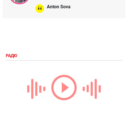
Anton Sova
РАДІО