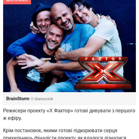
ШОУБІЗНЕС
BrainStorm
© Glamurchik
Режисери проекту «Х Фактор» готові дивувати з першого
ж ефіру.
Крім постановок, якими готові підкорювати серця
прихильниць фіналісти проекту, як вдалося дізнатися