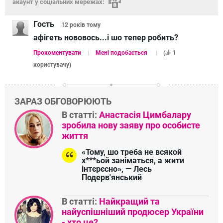
акаунт у соціальних мережах:
Гость
12 років
тому
афігеть нововось...і шо тепер робить?
Прокоментувати
Мені подобається
(
1
користувачу
)
ЗАРАЗ ОБГОВОРЮЮТЬ
В статті:
Анастасія Цимбалару
зробила нову заяву про особисте
життя
«Тому, шо треба не всякой
х***ьой заніматься, а жити
інтєрєсно», — Лесь
Подерв'янський
В статті:
Найкращий та
найуспішніший продюсер України
- хто це?