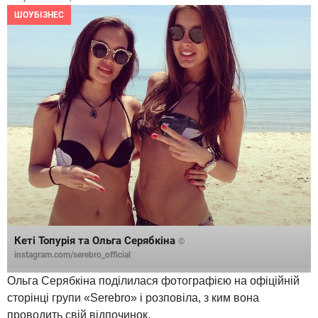
ШОУБІЗНЕС
Кеті Топурія та Ольга Серябкіна
©
instagram.com/serebro_official
Ольга Серябкіна поділилася фотографією на офіційній
сторінці групи «Serebro» і розповіла, з ким вона
проводить свій відпочинок.