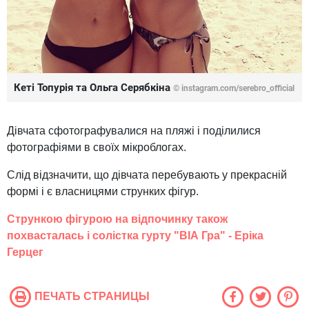
Кеті Топурія та Ольга Серябкіна
©
instagram.com/serebro_official
Дівчата сфотографувалися на пляжі і поділилися
фотографіями в своїх мікроблогах.
Слід відзначити, що дівчата перебувають у прекрасній
формі і є власницями струнких фігур.
Стрункою фігурою на відпочинку також
похвасталась і солістка гурту "ВІА Гра" - Еріка
Герцег
ПЕЧАТЬ СТРАНИЦЫ