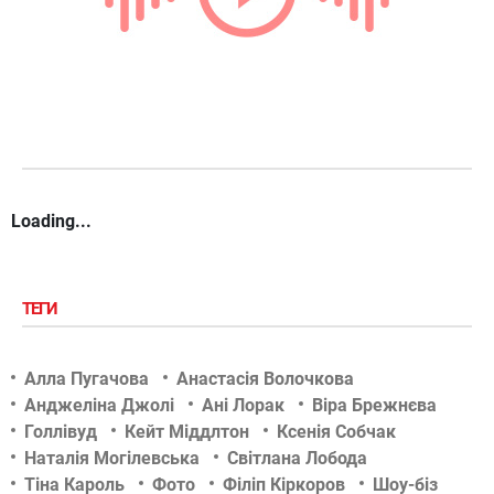
Loading...
ТЕГИ
Алла Пугачова
Анастасія Волочкова
Анджеліна Джолі
Ані Лорак
Віра Брежнєва
Голлівуд
Кейт Міддлтон
Ксенія Собчак
Наталія Могілевська
Світлана Лобода
Тіна Кароль
Фото
Філіп Кіркоров
Шоу-біз