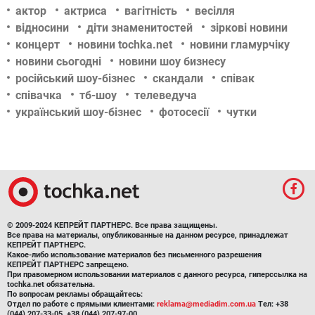
актор
актриса
вагітність
весілля
відносини
діти знаменитостей
зіркові новини
концерт
новини tochka.net
новини гламурчіку
новини сьогодні
новини шоу бизнесу
російський шоу-бізнес
скандали
співак
співачка
тб-шоу
телеведуча
український шоу-бізнес
фотосесії
чутки
© 2009-2024 КЕПРЕЙТ ПАРТНЕРС. Все права защищены.
Все права на материалы, опубликованные на данном ресурсе, принадлежат
КЕПРЕЙТ ПАРТНЕРС.
Какое-либо использование материалов без письменного разрешения
КЕПРЕЙТ ПАРТНЕРС запрещено.
При правомерном использовании материалов с данного ресурса, гиперссылка на
tochka.net обязательна.
По вопросам рекламы обращайтесь:
Отдел по работе с прямыми клиентами:
reklama@mediadim.com.ua
Тел: +38
(044) 207-33-05, +38 (044) 207-97-00