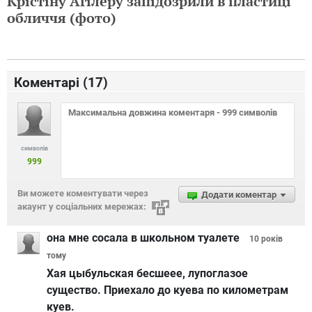
Крістіну Агілеру запідозрили в пластиці
обличчя (фото)
Коментарі (
17
)
символів
999
Ви можете коментувати через
Додати коментар
акаунт у соціальних мережах:
она мне сосала в школьном туалете
10 років
тому
Хая цыбульская бесшеее, лупоглазое
существо. Приехало до куева по километрам
куев.