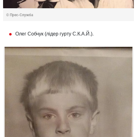
© Прес-Служба
Олег Собчук (лідер гурту С.К.А.Й.).