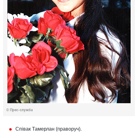
© Прес-служба
Співак Тамерлан (праворуч).