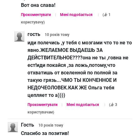
Вот она слава!
Прокоментувати
Мені подобається
(
1
користувачу
)
гость
10 років
тому
иди полечись ,у тебя с мозгами что то не то
явно.ЖЕЛАЕМОЕ ВЫДАЕШЬ ЗА
ДЕЙСТВИТЕЛЬНОЕ????она не ты ,говна не
ест!иди покайся ,за ложь,потому,что
отхватишь от вселенной по полной за
такую грязь...ЧМО ТЫ КОНЧЕННОЕ И
НЕДОЧЕОЛОВЕК.КАК ЖЕ Ольга тебя
цепляет то а))))
Прокоментувати
Мені подобається
(
3
користувачам
)
Гость
10 років
тому
Спасибо за позитив!