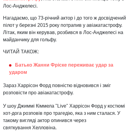
Лос-Анджелесі.
Нагадаємо, що 73-річний актор і до того ж досвідчений
пілот у березні 2015 року потрапив у авіакатастрофу.
Літак, яким він керував, розбився в Лос-Анджелесі на
майданчику для гольфу.
ЧИТАЙ ТАКОЖ:
Батько Жанни Фріске переживає удар за
ударом
Зараз Харрісон Форд повністю відновився і зміг
розповісти про авіакатастрофу.
У шоу Джиммі Кіммела "Live" Харрісон Форд у костюмі
хот-дога розповів про трагедію, яка з ним сталася. У
такому вигляді актор опинився через
святкування Хелловіна.