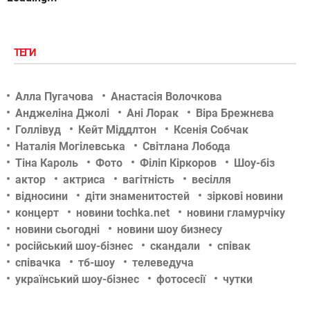
ТЕГИ
Алла Пугачова
Анастасія Волочкова
Анджеліна Джолі
Ані Лорак
Віра Брежнєва
Голлівуд
Кейт Міддлтон
Ксенія Собчак
Наталія Могілевська
Світлана Лобода
Тіна Кароль
Фото
Філіп Кіркоров
Шоу-біз
актор
актриса
вагітність
весілля
відносини
діти знаменитостей
зіркові новини
концерт
новини tochka.net
новини гламурчіку
новини сьогодні
новини шоу бизнесу
російський шоу-бізнес
скандали
співак
співачка
тб-шоу
телеведуча
український шоу-бізнес
фотосесії
чутки