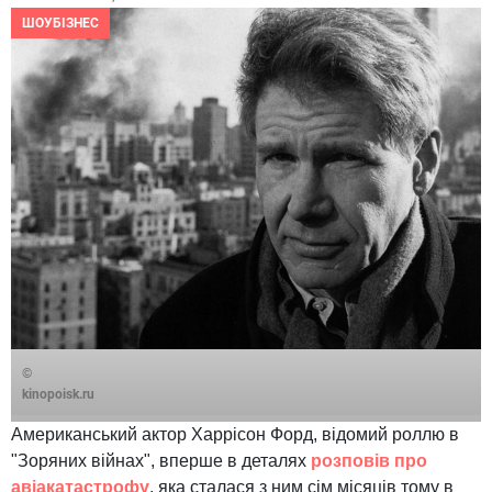
ШОУБІЗНЕС
©
kinopoisk.ru
Американський актор Харрісон Форд, відомий роллю в
"Зоряних війнах", вперше в деталях
розповів про
авіакатастрофу
, яка сталася з ним сім місяців тому в