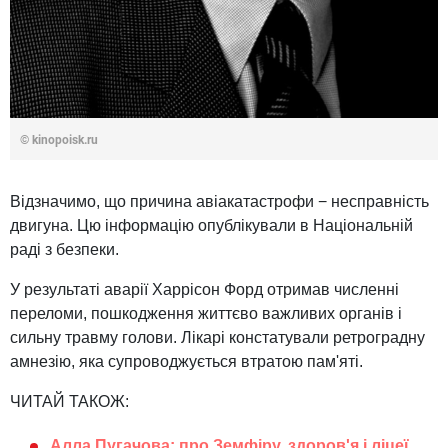
©
kinopoisk.ru
Відзначимо, що причина авіакатастрофи − несправність
двигуна. Цю інформацію опублікували в Національній
раді з безпеки.
У результаті аварії Харрісон Форд отримав численні
переломи, пошкодження життєво важливих органів і
сильну травму голови. Лікарі констатували ретроградну
амнезію, яка супроводжується втратою пам'яті.
ЧИТАЙ ТАКОЖ:
Алла Пугачова: про Земфіру, здоров'я і ліцеї