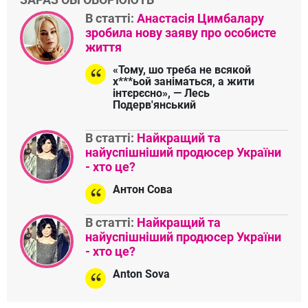
В статті:
Анастасія Цимбалару
зробила нову заяву про особисте
життя
«Тому, шо треба не всякой
х***ьой заніматься, а жити
інтєрєсно», — Лесь
Подерв'янський
В статті:
Найкращий та
найуспішніший продюсер України
- хто це?
Антон Сова
В статті:
Найкращий та
найуспішніший продюсер України
- хто це?
Anton Sova