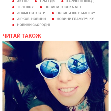
АКТОР
ТРАГЕДІЯ
ХАРРІСОН ФОРД
ТЕЛЕШОУ
НОВИНИ TOCHKA.NET
ЗНАМЕНИТОСТИ
НОВИНИ ШОУ-БІЗНЕСУ
ЗІРКОВІ НОВИНИ
НОВИНИ ГЛАМУРЧІКУ
НОВИНИ СЬОГОДНІ
ЧИТАЙ ТАКОЖ