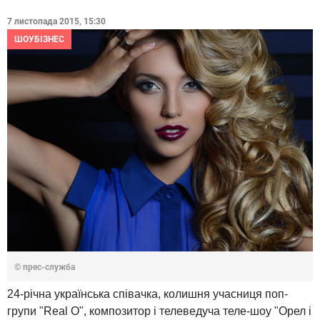
7 листопада 2015, 15:30
ШОУБІЗНЕС
© прес-служба
24-річна українська співачка, колишня учасниця поп-
групи "Real O", композитор і телеведуча теле-шоу "Орел і