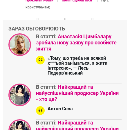
Прокоментувати
Мені подобається
(
2
користувачам
)
ЗАРАЗ ОБГОВОРЮЮТЬ
В статті:
Анастасія Цимбалару
зробила нову заяву про особисте
життя
«Тому, шо треба не всякой
х***ьой заніматься, а жити
інтєрєсно», — Лесь
Подерв'янський
В статті:
Найкращий та
найуспішніший продюсер України
- хто це?
Антон Сова
В статті:
Найкращий та
найуспішніший продюсер України