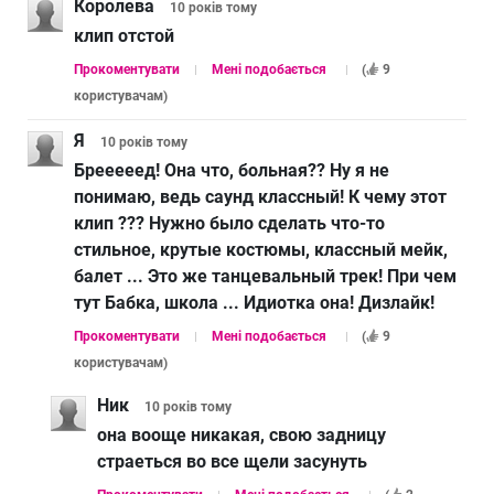
Королева
10 років
тому
клип отстой
Прокоментувати
Мені подобається
(
9
користувачам
)
Я
10 років
тому
Брееееед! Она что, больная?? Ну я не
понимаю, ведь саунд классный! К чему этот
клип ??? Нужно было сделать что-то
стильное, крутые костюмы, классный мейк,
балет ... Это же танцевальный трек! При чем
тут Бабка, школа ... Идиотка она! Дизлайк!
Прокоментувати
Мені подобається
(
9
користувачам
)
Ник
10 років
тому
она вооще никакая, свою задницу
страеться во все щели засунуть