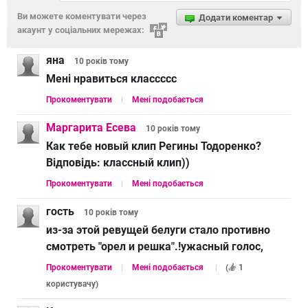
Ви можете коментувати через
Додати коментар
акаунт у соціальних мережах:
яна
10 років
тому
Мені нравиться классссс
Прокоментувати
Мені подобається
Маргарита Есева
10 років
тому
Как тебе новый клип Регины Тодоренко?
Відповідь:
классный клип))
Прокоментувати
Мені подобається
гость
10 років
тому
из-за этой ревущей белуги стало противно
смотреть "орел и решка".!ужасный голос,
Прокоментувати
Мені подобається
(
1
користувачу
)