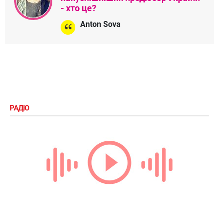
- хто це?
Anton Sova
РАДІО