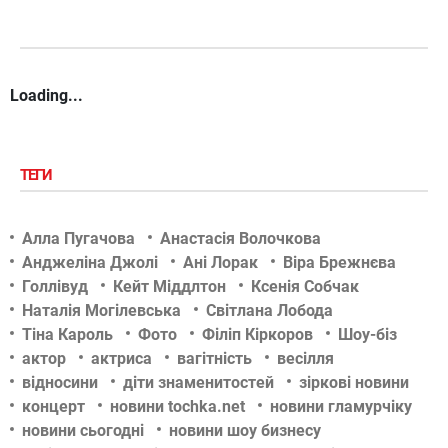
Loading...
ТЕГИ
Алла Пугачова
Анастасія Волочкова
Анджеліна Джолі
Ані Лорак
Віра Брежнєва
Голлівуд
Кейт Міддлтон
Ксенія Собчак
Наталія Могілевська
Світлана Лобода
Тіна Кароль
Фото
Філіп Кіркоров
Шоу-біз
актор
актриса
вагітність
весілля
відносини
діти знаменитостей
зіркові новини
концерт
новини tochka.net
новини гламурчіку
новини сьогодні
новини шоу бизнесу