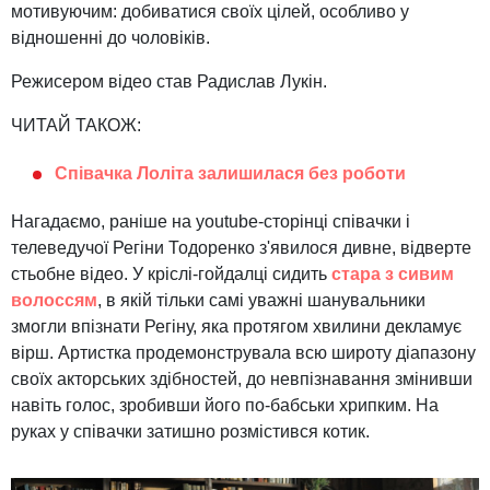
мотивуючим: добиватися своїх цілей, особливо у
відношенні до чоловіків.
Режисером відео став Радислав Лукін.
ЧИТАЙ ТАКОЖ:
Співачка Лоліта залишилася без роботи
Нагадаємо, раніше на youtube-сторінці співачки і
телеведучої Регіни Тодоренко з'явилося дивне, відверте
стьобне відео. У кріслі-гойдалці сидить
стара з сивим
волоссям
, в якій тільки самі уважні шанувальники
змогли впізнати Регіну, яка протягом хвилини декламує
вірш. Артистка продемонструвала всю широту діапазону
своїх акторських здібностей, до невпізнавання змінивши
навіть голос, зробивши його по-бабськи хрипким. На
руках у співачки затишно розмістився котик.