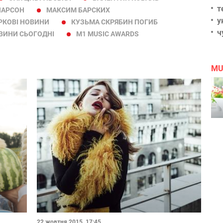
т
ЛАРСОН
МАКСИМ БАРСКИХ
у
РКОВІ НОВИНИ
КУЗЬМА СКРЯБИН ПОГИБ
ч
ВИНИ СЬОГОДНІ
M1 MUSIC AWARDS
MU
22 жовтня 2015, 17:45