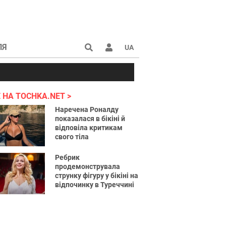
ЛЯ
UA
країні 2022
 НА TOCHKA.NET
Наречена Роналду
показалася в бікіні й
відповіла критикам
свого тіла
Ребрик
продемонструвала
струнку фігуру у бікіні на
відпочинку в Туреччині