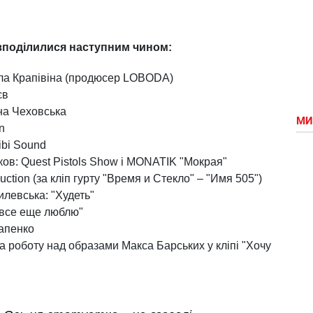
озподілилися наступним чином:
ла Крапівіна (продюсер LOBODA)
єв
на Чеховська
МИ
on
ibi Sound
ков: Quest Pistols Show і MONATIK "Мокрая"
tion (за кліп гурту "Время и Стекло" – "Имя 505")
левська: "Худеть"
Я все еще люблю"
тапенко
за роботу над образами Макса Барських у кліпі "Хочу