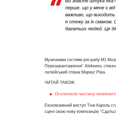
Ви знаєте штука яка?
перше, що у мене є від
важливо, що виходить 
я стежу за їх смаком.
багатьох людей. Це ді
Музичними гостями pre-party M1 Musi
Перезавантаження" Alekseev, співач
латвійський співак Маркус Ріва.
ЧИТАЙ ТАКОЖ:
Оголосили частину номінант
Ексклюзивний виступ Тіни Кароль с
сцені свою нову композицію "Сдаться