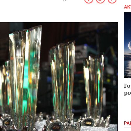
АК
Го
ро
РА