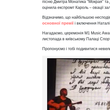
пісню Дмитра Монатика "Мокрая" та д
оцінила експромт Кароль – овації за
Відзначимо, що найбільшою несподі
основної премії
і включення Наталі 
Нагадаємо, церемонія M1 Music Awar
листопада в київському Палаці Спор
Пропонуємо і тобі подивитися невел