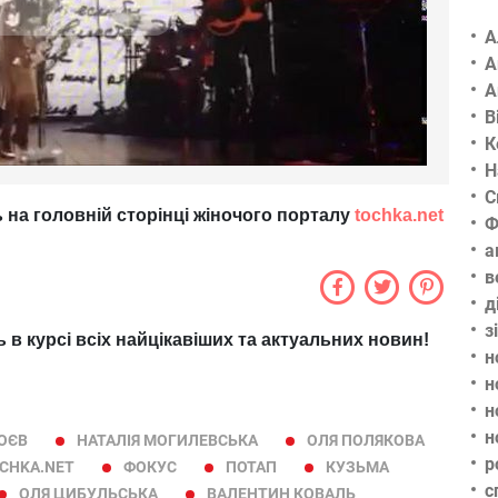
А
А
А
В
К
Н
С
 на головній сторінці жіночого порталу
tochka.net
Ф
а
в
д
з
ь в курсі всіх найцікавіших та актуальних новин!
н
н
н
н
ОЄВ
НАТАЛІЯ МОГИЛЕВСЬКА
ОЛЯ ПОЛЯКОВА
р
CHKA.NET
ФОКУС
ПОТАП
КУЗЬМА
с
ОЛЯ ЦИБУЛЬСЬКА
ВАЛЕНТИН КОВАЛЬ