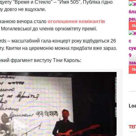
уету "Время и Стекло" – "Имя 505". Публіка гідно
лу довго не вщухали.
ванкою вечора стало
оголошення номінантів
S
Могилевської до членів оргкомітету премії.
ds – масштабний гала-концерт року відбудеться 26
ту. Квитки на церемонію можна придбати вже зараз.
икий фрагмент виступу Тіни Кароль:
S
Loa
ТЕ