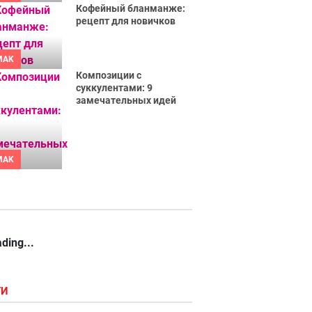
Кофейный бланманже:
рецепт для новичков
MAK
Композиции с
суккулентами: 9
замечательных идей
MAK
ding...
ГИ