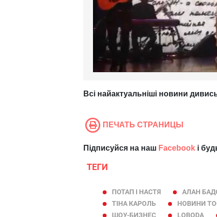
Всі найактуальніші новини дивись
ПЕЧАТЬ СТРАНИЦЫ
Підписуйся на наш
Facebook
і буд
ТЕГИ
ПОТАП І НАСТЯ
АЛАН БАД
ТІНА КАРОЛЬ
НОВИНИ TO
ШОУ-БИЗНЕС
LOBODA