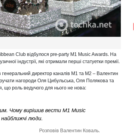
ibbean Club відбулося pre-party M1 Music Awards. На
зичної індустрії, які отримали перші статуетки премії.
в генеральний директор каналів М1 та М2 – Валентин
вручати нагороди Оля Цибульська, Оля Полякова та
, що роль ведучого для нього не нова:
чим. Чому вирішив вести M1 Music
 найближчі люди.
Розповів Валентин Коваль.