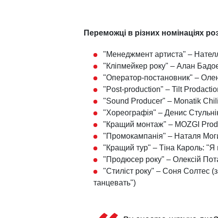
Переможці в різних номінаціях р
"Менеджмент артиста" – Нател
"Кліпмейкер року" – Алан Бадо
"Оператор-постановник" – Оле
"Post-production" – Tilt Prodacti
"Sound Producer" – Monatik Chil
"Хореографія" – Денис Стульні
"Кращий монтаж" – MOZGI Produc
"Промокампанія" – Наталя Моги
"Кращий тур" – Тіна Кароль: "
"Продюсер року" – Олексій По
"Стиліст року" – Соня Солтес (
танцевать")