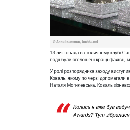
© Анна Іваненко, tochka.net
13 листопада в столичному клубі Car
події були оголошені кращі фахівці му
У ролі розпорядника заходу виступи
Коваль, якому по черзі допомагали 
Наталя Могилевська. Коваль зізнався
Колись я вже був веду
Awards? Тут зібралися