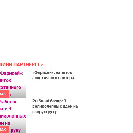
ВИНИ ПАРТНЕРІВ
«Фарисей»: напиток
аскетичного пастора
MAK
Рыбный базар: 3
великолепных идеи на
скорую руку
MAK