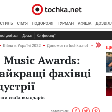
СТИЛЬ
СІМ’Я
ПОДОРОЖІ
ГУРМАН
АФІША
ДОЗВІЛ
ркові добірки
Досьє
Конференції
Війна в Україні 2022
Допомогти tochka.net
Війна в У
ЩЕ
 Music Awards:
айкращі фахівці
дустрії
шли своїх володарів
поделиться: