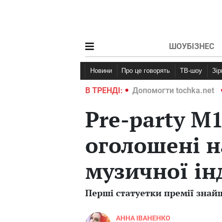
ШОУБІЗНЕС
Новини
Про це говорять
ТВ-шоу
Зі
ochka.net
Війна в Україні 2022
В ТРЕНДІ:
Допомогти tochka.net
Pre-party M1
оголошені н
музичної ін
Перші статуетки премії знай
АННА ІВАНЕНКО