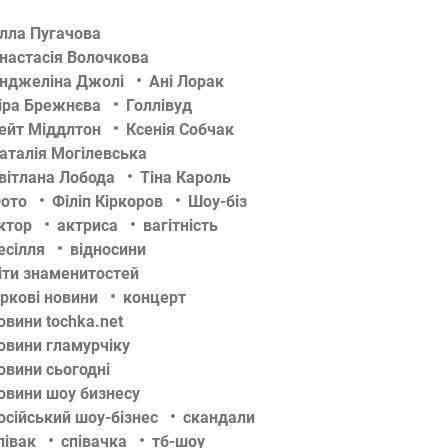
лла Пугачова
настасія Волочкова
нджеліна Джолі
Ані Лорак
іра Брежнєва
Голлівуд
ейт Міддлтон
Ксенія Собчак
аталія Могілевська
вітлана Лобода
Тіна Кароль
ото
Філіп Кіркоров
Шоу-біз
ктор
актриса
вагітність
есілля
відносини
іти знаменитостей
іркові новини
концерт
овини tochka.net
овини гламурчіку
овини сьогодні
овини шоу бизнесу
осійський шоу-бізнес
скандали
півак
співачка
тб-шоу