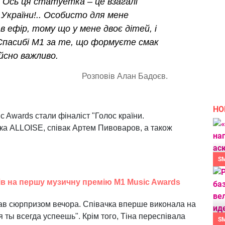
 Ось ця статуетка – це взагалі
 України!.. Особисто для мене
в ефір, тому що у мене двоє дітей, і
 Спасибі М1 за те, що формуєте смак
йсно важливо.
Розповів Алан Бадоєв.
НО
c Awards стали фіналіст "Голос країни.
ка ALLOISE, співак Артем Пивоваров, а також
S
ів на першу музичну премію M1 Music Awards
тав сюрпризом вечора. Співачка вперше виконала на
 ты всегда успеешь". Крім того, Тіна переспівала
S