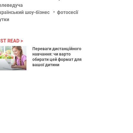
елеведуча
країнський шоу-бізнес
фотосесії
утки
ST READ
Переваги дистанційного
навчання: чи варто
обирати цей формат для
вашої дитини