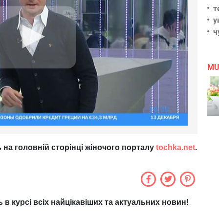
т
у
ч
MU
 на головній сторінці жіночого порталу
tochka.net
.
ь в курсі всіх найцікавіших та актуальних новин!