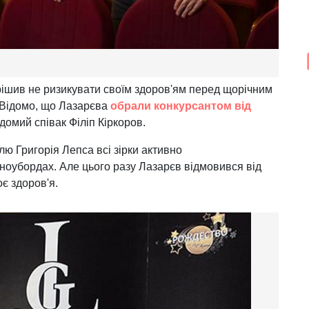
ішив не ризикувати своїм здоров'ям перед щорічним
 Відомо, що Лазарєва
обрали конкурсантом від
домий співак Філіп Кіркоров.
ю Григорія Лепса всі зірки активно
сноубордах. Але цього разу Лазарєв відмовився від
є здоров'я.