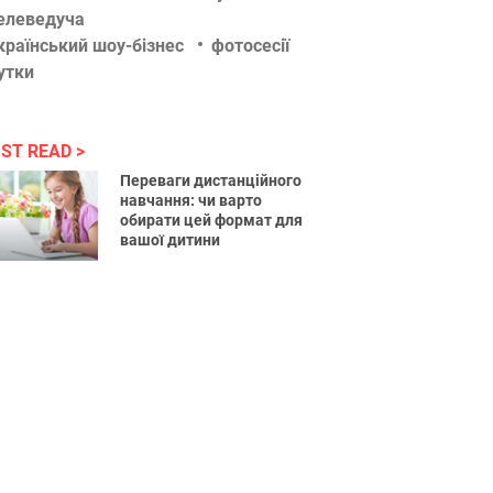
елеведуча
країнський шоу-бізнес
фотосесії
утки
ST READ
Переваги дистанційного
навчання: чи варто
обирати цей формат для
вашої дитини