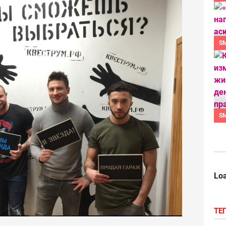
S
S
Loa
ТЕ