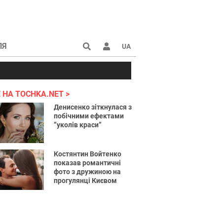
ЛЯ
UA
країні 2022
 НА TOCHKA.NET
Денисенко зіткнулася з
побічними ефектами
”уколів краси”
Костянтин Войтенко
показав романтичні
фото з дружиною на
прогулянці Києвом