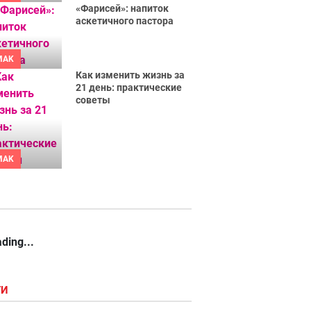
«Фарисей»: напиток
аскетичного пастора
MAK
Как изменить жизнь за
21 день: практические
советы
MAK
ding...
ГИ