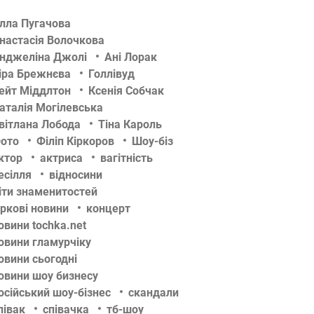
лла Пугачова
настасія Волочкова
нджеліна Джолі
Ані Лорак
іра Брежнєва
Голлівуд
ейт Міддлтон
Ксенія Собчак
аталія Могілевська
вітлана Лобода
Тіна Кароль
ото
Філіп Кіркоров
Шоу-біз
ктор
актриса
вагітність
есілля
відносини
іти знаменитостей
іркові новини
концерт
овини tochka.net
овини гламурчіку
овини сьогодні
овини шоу бизнесу
осійський шоу-бізнес
скандали
півак
співачка
тб-шоу