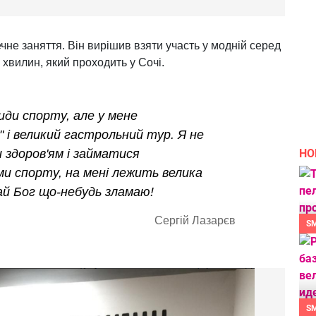
не заняття. Він вирішив взяти участь у модній серед
6 хвилин, який проходить у Сочі.
иди спорту, але у мене
 і великий гастрольний тур. Я не
НО
 здоров'ям і займатися
и спорту, на мені лежить велика
дай Бог що-небудь зламаю!
Сергій Лазарєв
S
S