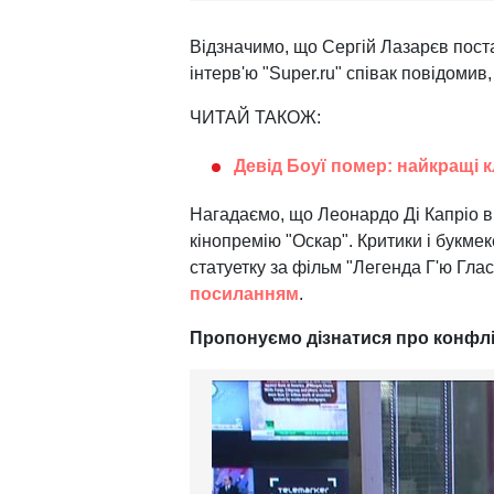
Відзначимо, що Сергій Лазарєв поста
інтерв'ю "Super.ru" співак повідомив
ЧИТАЙ ТАКОЖ:
Девід Боуї помер: найкращі к
Нагадаємо, що Леонардо Ді Капріо в
кінопремію "Оскар". Критики і букмек
статуетку за фільм "Легенда Г'ю Гл
посиланням
.
Пропонуємо дізнатися про конфлік