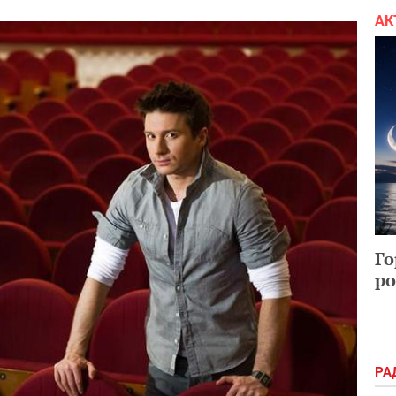
АК
Го
ро
РА