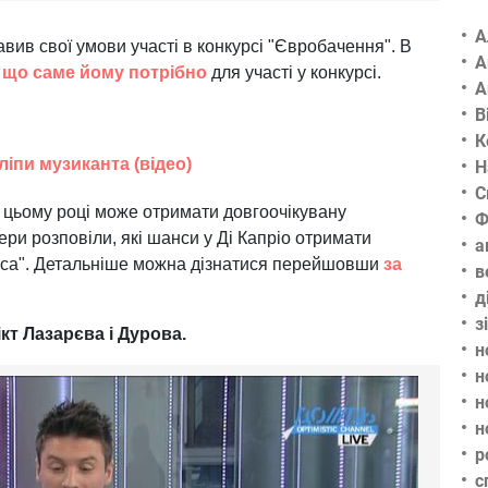
А
вив свої умови участі в конкурсі "Євробачення". В
А
,
що саме йому потрібно
для участі у конкурсі.
А
В
К
ліпи музиканта (відео)
Н
С
 цьому році може отримати довгоочікувану
Ф
ери розповіли, які шанси у Ді Капріо отримати
а
асса". Детальніше можна дізнатися перейшовши
за
в
д
з
т Лазарєва і Дурова.
н
н
н
н
р
с