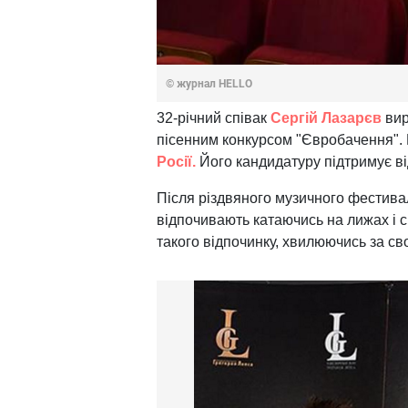
© журнал HELLO
32-річний співак
Сергій Лазарєв
вир
пісенним конкурсом "Євробачення".
Росії.
Його кандидатуру підтримує ві
Після різдвяного музичного фестивал
відпочивають катаючись на лижах і 
такого відпочинку, хвилюючись за сво