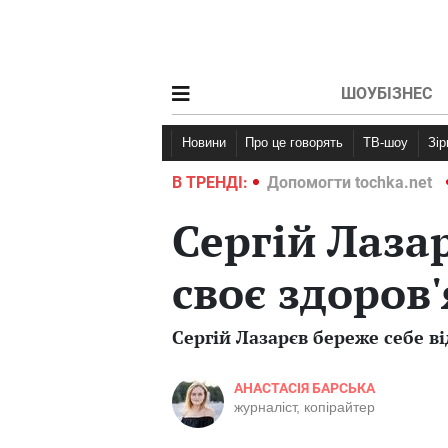
ШОУБІЗНЕС
Новини
Про це говорять
ТВ-шоу
Зі
ochka.net
Війна в Україні 2022
В ТРЕНДІ:
Допомогти tochka.net
Сергій Лаза
своє здоров'
Сергій Лазарєв береже себе в
АНАСТАСІЯ БАРСЬКА
журналіст, копірайтер