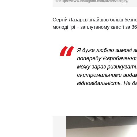
© https://www.instagram.com/lazarevsergey/
Сергій Лазарєв знайшов більш безпеч
молоді грі − заплутаному квесті за 3
Я дуже люблю зимові в
попереду"Євробачення"
можу зараз ризикувати
екстремальними видам
відповідальність. Не 