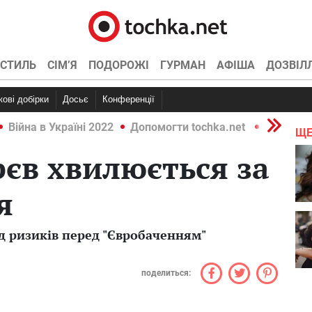
СТИЛЬ
СІМ’Я
ПОДОРОЖІ
ГУРМАН
АФІША
ДОЗВІЛ
ркові добірки
Досьє
Конференції
Війна в Україні 2022
Допомогти tochka.net
Війна в У
ЩЕ
рєв хвилюється за
я
ід ризиків перед "Євробаченням"
поделиться: