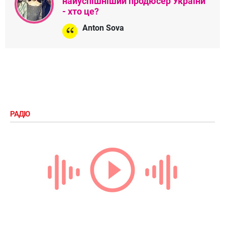
найуспішніший продюсер України
- хто це?
Anton Sova
РАДІО