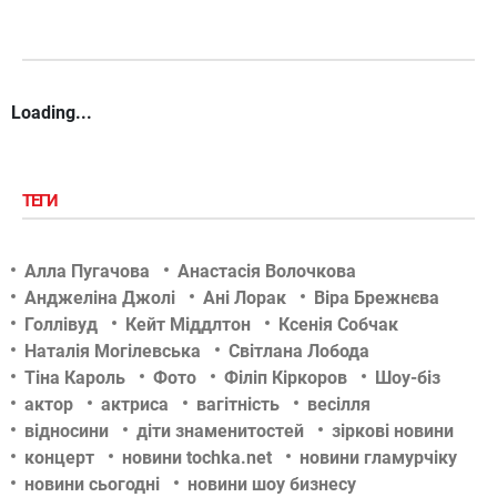
Loading...
ТЕГИ
Алла Пугачова
Анастасія Волочкова
Анджеліна Джолі
Ані Лорак
Віра Брежнєва
Голлівуд
Кейт Міддлтон
Ксенія Собчак
Наталія Могілевська
Світлана Лобода
Тіна Кароль
Фото
Філіп Кіркоров
Шоу-біз
актор
актриса
вагітність
весілля
відносини
діти знаменитостей
зіркові новини
концерт
новини tochka.net
новини гламурчіку
новини сьогодні
новини шоу бизнесу