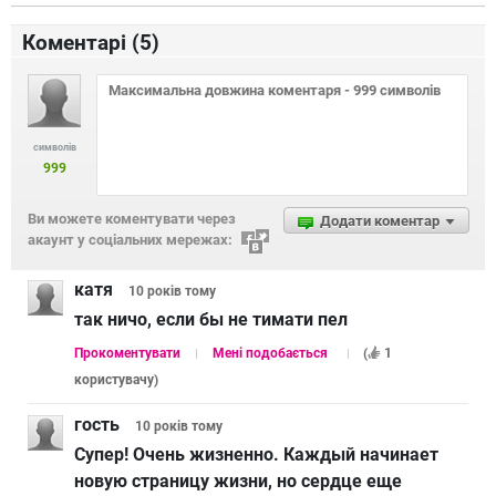
Коментарі (
5
)
символів
999
Ви можете коментувати через
Додати коментар
акаунт у соціальних мережах:
катя
10 років
тому
так ничо, если бы не тимати пел
Прокоментувати
Мені подобається
(
1
користувачу
)
гость
10 років
тому
Супер! Очень жизненно. Каждый начинает
новую страницу жизни, но сердце еще