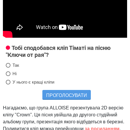
Тобі сподобався кліп Тіматі на пісню
"Ключи от рая"?
Так
Ні
У нього є кращі кліпи
ПРОГОЛОСУВАТИ
Нагадаємо, що група ALLOISE презентувала 2D версію
кліпу "Crown". Ця пісня увійшла до другого студійний
альбому групи, презентація якого відбудеться в березні.
Подивитися кліп можна перейшовши
за посиланням
.