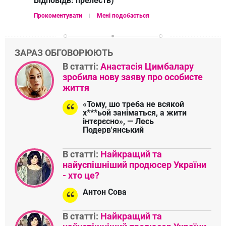
Відповідь:
прелесть)
Прокоментувати
Мені подобається
ЗАРАЗ ОБГОВОРЮЮТЬ
В статті:
Анастасія Цимбалару
зробила нову заяву про особисте
життя
«Тому, шо треба не всякой
х***ьой заніматься, а жити
інтєрєсно», — Лесь
Подерв'янський
В статті:
Найкращий та
найуспішніший продюсер України
- хто це?
Антон Сова
В статті:
Найкращий та