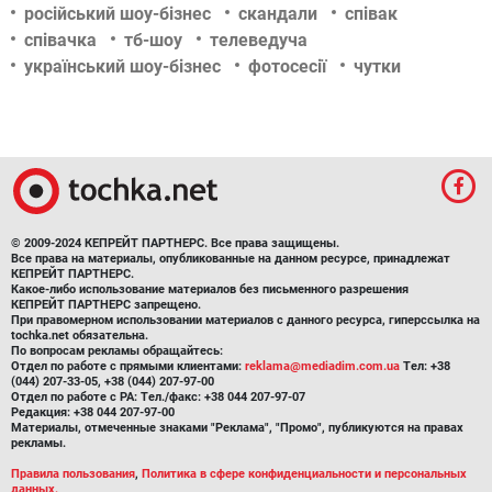
російський шоу-бізнес
скандали
співак
співачка
тб-шоу
телеведуча
український шоу-бізнес
фотосесії
чутки
© 2009-2024 КЕПРЕЙТ ПАРТНЕРС. Все права защищены.
Все права на материалы, опубликованные на данном ресурсе, принадлежат
КЕПРЕЙТ ПАРТНЕРС.
Какое-либо использование материалов без письменного разрешения
КЕПРЕЙТ ПАРТНЕРС запрещено.
При правомерном использовании материалов с данного ресурса, гиперссылка на
tochka.net обязательна.
По вопросам рекламы обращайтесь:
Отдел по работе с прямыми клиентами:
reklama@mediadim.com.ua
Тел: +38
(044) 207-33-05, +38 (044) 207-97-00
Отдел по работе с РА: Тел./факс: +38 044 207-97-07
Редакция: +38 044 207-97-00
Материалы, отмеченные знаками "Реклама", "Промо", публикуются на правах
рекламы.
Правила пользования
,
Политика в сфере конфиденциальности и персональных
данных.