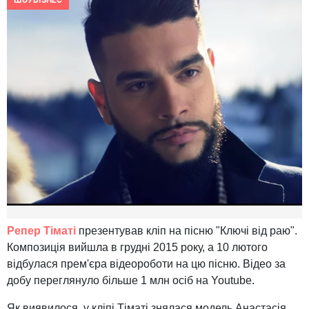
ШОУБІЗНЕС
Репер Тіматі
презентував кліп на пісню "Ключі від раю".
Композиція вийшла в грудні 2015 року, а 10 лютого
відбулася прем'єра відеороботи на цю пісню. Відео за
добу переглянуло більше 1 млн осіб на Youtube.
Як виявилося, у кліпі Тіматі знялася модель Анастасія