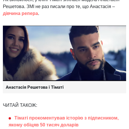
Решетова. ЗМІ не раз писали про те, що Анастасія –
дівчина репера
.
Анастасія Решетова і Тіматі
ЧИТАЙ ТАКОЖ:
Тіматі прокоментував історію з підписником,
якому обіцяв 50 тисяч доларів