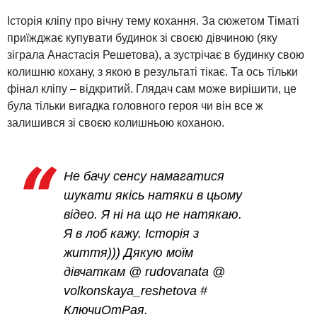
Історія кліпу про вічну тему кохання. За сюжетом Тіматі
приїжджає купувати будинок зі своєю дівчиною (яку
зіграла Анастасія Решетова), а зустрічає в будинку свою
колишню кохану, з якою в результаті тікає. Та ось тільки
фінал кліпу – відкритий. Глядач сам може вирішити, це
була тільки вигадка головного героя чи він все ж
залишився зі своєю колишньою коханою.
Не бачу сенсу намагатися
шукати якісь натяки в цьому
відео. Я ні на що не натякаю.
Я в лоб кажу. Історія з
життя))) Дякую моїм
дівчаткам @ rudovanata @
volkonskaya_reshetova #
КлючиОтРая.