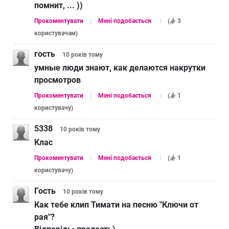
помнит, ... ))
Прокоментувати
Мені подобається
(
3
користувачам
)
гость
10 років
тому
умные люди знают, как делаются накрутки
просмотров
Прокоментувати
Мені подобається
(
1
користувачу
)
5338
10 років
тому
Клас
Прокоментувати
Мені подобається
(
1
користувачу
)
Гость
10 років
тому
Как тебе клип Тимати на песню "Ключи от
рая"?