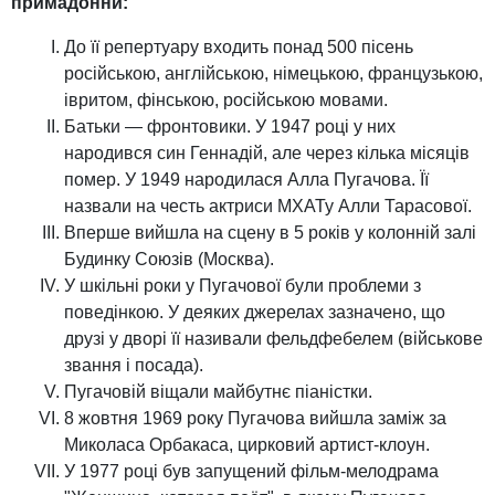
примадонни:
До її репертуару входить понад 500 пісень
російською, англійською, німецькою, французькою,
івритом, фінською, російською мовами.
Батьки — фронтовики. У 1947 році у них
народився син Геннадій, але через кілька місяців
помер. У 1949 народилася Алла Пугачова. Її
назвали на честь актриси МХАТу Алли Тарасової.
Вперше вийшла на сцену в 5 років у колонній залі
Будинку Союзів (Москва).
У шкільні роки у Пугачової були проблеми з
поведінкою. У деяких джерелах зазначено, що
друзі у дворі її називали фельдфебелем (військове
звання і посада).
Пугачовій віщали майбутнє піаністки.
8 жовтня 1969 року Пугачова вийшла заміж за
Миколаса Орбакаса, цирковий артист-клоун.
У 1977 році був запущений фільм-мелодрама