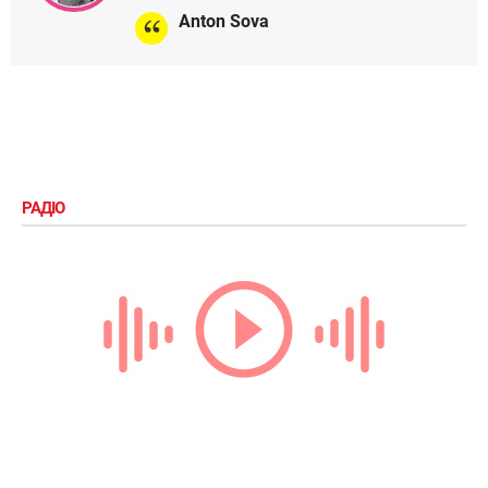
Anton Sova
РАДІО