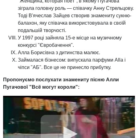
"Женщина, которая поёт", в якому Пугачова
зіграла головну роль — співачку Анну Стрельцову.
Тоді В'ячеслав Зайцев створив знамениту сукню-
балахон, яку співачка використовувала в своїй
подальшій творчості.
У 1997 році зайняла 15-е місце на музичному
конкурсі "Євробачення".
Алла Борисівна з дитинства малює.
Займалася бізнесом: випускала парфуми Alla і
чіпси "АБ". Все це не принесло прибутку.
Пропонуємо послухати знамениту пісню Алли
Пугачової "Всё могут короли":