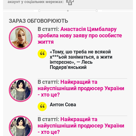
акаунт у соціальних мережах:
ЗАРАЗ ОБГОВОРЮЮТЬ
В статті:
Анастасія Цимбалару
зробила нову заяву про особисте
життя
«Тому, шо треба не всякой
х***ьой заніматься, а жити
інтєрєсно», — Лесь
Подерв'янський
В статті:
Найкращий та
найуспішніший продюсер України
- хто це?
Антон Сова
В статті:
Найкращий та
найуспішніший продюсер України
- хто це?