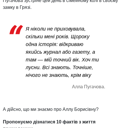
Пугачова зустріне цей день в сімейному колі в своєму
замку в Грязі.
Я ніколи не приховувала,
скільки мені років. Щороку
одна історія: відкриваю
якийсь журнал або газету, а
там — мій точний вік. Хоч ти
лусни. Всі знають. Точніше,
нічого не знають, крім віку
Алла Пугачова.
А дійсно, що ми знаємо про Аллу Борисівну?
Пропонуємо дізнатися 10 фактів з життя