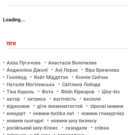
Loading...
ТЕГИ
Алла Пугачова
Анастасія Волочкова
Анджеліна Джолі
Ані Лорак
Віра Брежнєва
Голлівуд
Кейт Міддлтон
Ксенія Собчак
Наталія Могілевська
Світлана Лобода
Тіна Кароль
Фото
Філіп Кіркоров
Шоу-біз
актор
актриса
вагітність
весілля
відносини
діти знаменитостей
зіркові новини
концерт
новини tochka.net
новини гламурчіку
новини сьогодні
новини шоу бизнесу
російський шоу-бізнес
скандали
співак