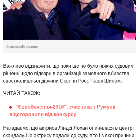
© nocoastbias.com
Важливо відзначити, що поки ще не було ніяких судових
рішень щодо підозри в організації замовного вбивства
своєї колишньої дівчини Скоттін Росс Чарлі Шином.
ЧИТАЙ ТАКОЖ:
"Євробачення-2016": учасника з Румунії
відсторонили від конкурсу
Нагадаємо, що актриса Ліндсі Лохан опинилася в центрі
скандалу. На актрису подали до суду. Хто і з якої причини