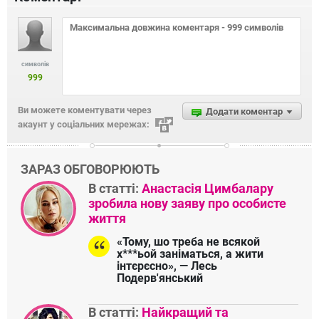
символів
999
Ви можете коментувати через
Додати коментар
акаунт у соціальних мережах:
ЗАРАЗ ОБГОВОРЮЮТЬ
В статті:
Анастасія Цимбалару
зробила нову заяву про особисте
життя
«Тому, шо треба не всякой
х***ьой заніматься, а жити
інтєрєсно», — Лесь
Подерв'янський
В статті:
Найкращий та