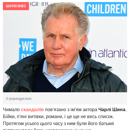
ШОУБІЗНЕС
© popsugar.com
Чимало
скандалів
пов'язано з ім'ям актора
Чарлі Шина
.
Бійки, п'яні витівки, романи, і це ще не весь список.
Протягом усього цього часу з ним були його батькиі