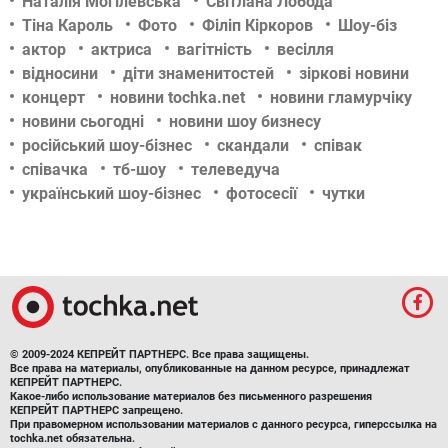
Наталія Могілевська
Світлана Лобода
Тіна Кароль
Фото
Філіп Кіркоров
Шоу-біз
актор
актриса
вагітність
весілля
відносини
діти знаменитостей
зіркові новини
концерт
новини tochka.net
новини гламурчіку
новини сьогодні
новини шоу бизнесу
російський шоу-бізнес
скандали
співак
співачка
тб-шоу
телеведуча
український шоу-бізнес
фотосесії
чутки
© 2009-2024 КЕПРЕЙТ ПАРТНЕРС. Все права защищены.
Все права на материалы, опубликованные на данном ресурсе, принадлежат
КЕПРЕЙТ ПАРТНЕРС.
Какое-либо использование материалов без письменного разрешения
КЕПРЕЙТ ПАРТНЕРС запрещено.
При правомерном использовании материалов с данного ресурса, гиперссылка на
tochka.net обязательна.