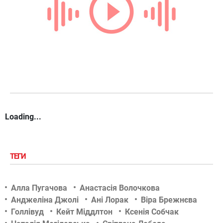
Loading...
ТЕГИ
Алла Пугачова
Анастасія Волочкова
Анджеліна Джолі
Ані Лорак
Віра Брежнєва
Голлівуд
Кейт Міддлтон
Ксенія Собчак