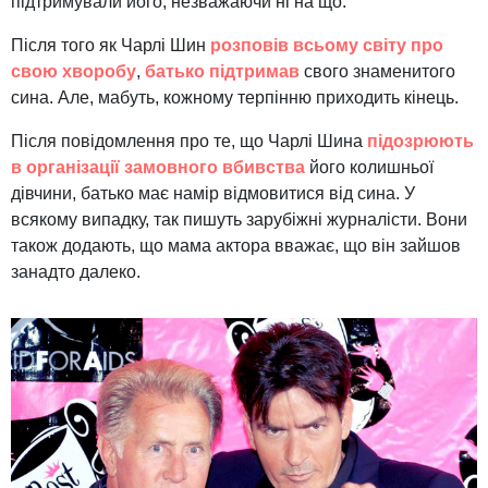
підтримували його, незважаючи ні на що.
Після того як Чарлі Шин
розповів всьому світу про
свою хворобу
,
батько підтримав
свого знаменитого
сина. Але, мабуть, кожному терпінню приходить кінець.
Після повідомлення про те, що Чарлі Шина
підозрюють
в організації замовного вбивства
його колишньої
дівчини
, батько має намір відмовитися від сина. У
всякому випадку, так пишуть зарубіжні журналісти. Вони
також додають, що мама актора вважає, що він зайшов
занадто далеко.