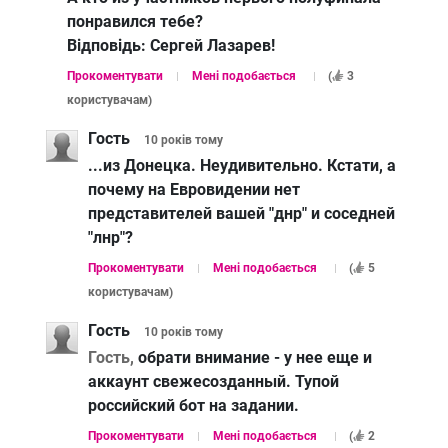
понравился тебе?
Відповідь:
Сергей Лазарев!
Прокоментувати
Мені подобається
(
3
користувачам
)
Гость
10 років
тому
...из Донецка. Неудивительно. Кстати, а
почему на Евровидении нет
представителей вашей "днр" и соседней
"лнр"?
Прокоментувати
Мені подобається
(
5
користувачам
)
Гость
10 років
тому
Гость,
обрати внимание - у нее еще и
аккаунт свежесозданный. Тупой
российский бот на задании.
Прокоментувати
Мені подобається
(
2