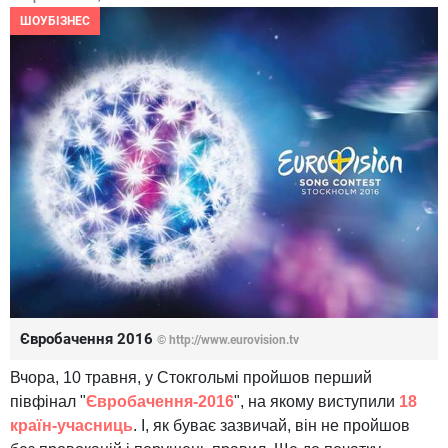
ШОУБІЗНЕС
Євробачення 2016
© http://www.eurovision.tv
Вчора, 10 травня, у Стокгольмі пройшов перший
півфінал "
Євробачення-2016
", на якому виступили
18
країн-учасниць
. І, як буває зазвичай, він не пройшов