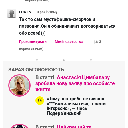
користувачам
)
гость
10 років
тому
Так то сам мустафашка-сморчок и
позвонил.Он любиииииииит договориваться
обо всем))))
Прокоментувати
Мені подобається
(
3
користувачам
)
ЗАРАЗ ОБГОВОРЮЮТЬ
В статті:
Анастасія Цимбалару
зробила нову заяву про особисте
життя
«Тому, шо треба не всякой
х***ьой заніматься, а жити
інтєрєсно», — Лесь
Подерв'янський
В статті:
Найкращий та