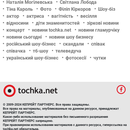
Наталія Могілевська
Світлана Лобода
Тіна Кароль
Фото
Філіп Кіркоров
Шоу-біз
актор
актриса
вагітність
весілля
відносини
діти знаменитостей
зіркові новини
концерт
новини tochka.net
новини гламурчіку
новини сьогодні
новини шоу бизнесу
російський шоу-бізнес
скандали
співак
співачка
тб-шоу
телеведуча
український шоу-бізнес
фотосесії
чутки
© 2009-2024 КЕПРЕЙТ ПАРТНЕРС. Все права защищены.
Все права на материалы, опубликованные на данном ресурсе, принадлежат
КЕПРЕЙТ ПАРТНЕРС.
Какое-либо использование материалов без письменного разрешения
КЕПРЕЙТ ПАРТНЕРС запрещено.
При правомерном использовании материалов с данного ресурса, гиперссылка на
tochka.net обязательна.