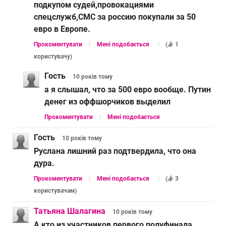
подкупом судей,провокациями
спецслужб,СМС за россию покупали за 50
евро в Европе.
Прокоментувати
Мені подобається
(
1
користувачу
)
Гость
10 років
тому
а я слышал, что за 500 евро вообще. Путин
денег из оффшорчиков выделил
Прокоментувати
Мені подобається
Гость
10 років
тому
Руслана лишний раз подтвердила, что она
дура.
Прокоментувати
Мені подобається
(
3
користувачам
)
Татьяна Шалагина
10 років
тому
А кто из участников первого полуфинала