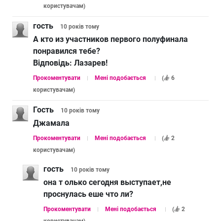
користувачам
)
гость
10 років
тому
А кто из участников первого полуфинала
понравился тебе?
Відповідь:
Лазарев!
Прокоментувати
Мені подобається
(
6
користувачам
)
Гость
10 років
тому
Джамала
Прокоментувати
Мені подобається
(
2
користувачам
)
гость
10 років
тому
она т олько сегодня выступает,не
проснулась еше что ли?
Прокоментувати
Мені подобається
(
2