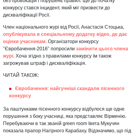
без провокацій і порушень правил. Ще до початку
конкурсу стався інцидент, який міг призвести до
дискваліфікації Росії.
Член національного журі від Росії, Анастасія Стоцька,
опублікувала в спеціальному додатку відео, де дає
оцінки учасникам.
Організатори конкурсу
"Євробачення-2016" попросили
замінити цього члена
журі.
Хоча згідно з правилами конкурсу їм також
загрожував штраф і дискваліфікація.
ЧИТАЙ ТАКОЖ:
Євробачення: найгучніші скандали пісенного
конкурсу
За лаштунками пісенного конкурсу відбулося ще одне
порушення з боку учасниці, яка представляє Вірменію.
Перебуваючи в так званій green room Івета Мукучян
показала прапор Нагірного Карабаху. Відзначимо, що під