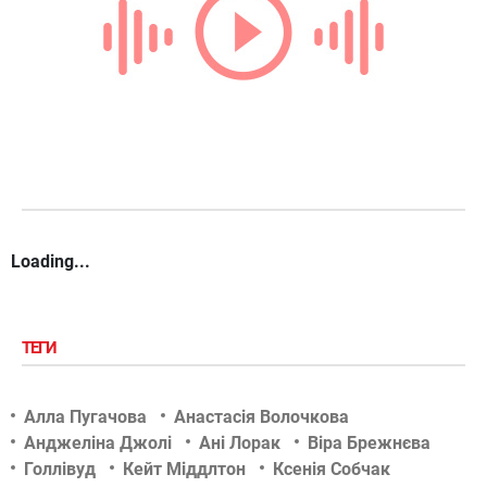
Loading...
ТЕГИ
Алла Пугачова
Анастасія Волочкова
Анджеліна Джолі
Ані Лорак
Віра Брежнєва
Голлівуд
Кейт Міддлтон
Ксенія Собчак