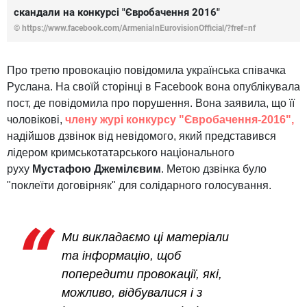
скандали на конкурсі "Євробачення 2016"
© https://www.facebook.com/ArmeniaInEurovisionOfficial/?fref=nf
Про третю провокацію повідомила українська співачка
Руслана. На своїй сторінці в Facebook вона опублікувала
пост, де повідомила про порушення. Вона заявила, що її
чоловікові,
члену журі конкурсу "Євробачення-2016",
надійшов дзвінок від невідомого, який представився
лідером кримськотатарського національного
руху
Мустафою Джемілєвим
. Метою дзвінка було
"поклеїти договірняк" для солідарного голосування.
Ми викладаємо ці матеріали
та інформацію, щоб
попередити провокації, які,
можливо, відбувалися і з