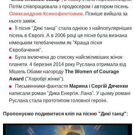
Потім співпрацювала з продюсером і автором пісень
Олександром Ксенофонтовим.
Пізніше вийшла за
нього заміж.
Її пісня "Дикі танці" стала однією з найпопулярніших
пісень в Європі. А в 2006 році ця пісня була визнана
німецьким телебаченням як "Краща пісня
Євробачення".
Була включена до списоку найсміливіших жінок
планети. 4 березня 2014 року Руслана отримала від
Мішель Обами нагороду
The Women of Courage
Award
("Хоробрі жінки").
Письменники-фантасти
Марина і Сергій Дяченки
написали роман "Дика Енергія. Лана". У цьому романі
Руслана стала прототипом головної героїні.
Пропонуємо подивитися кліп на пісню "Дикі танці":