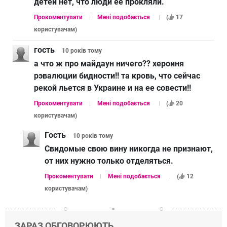
детей нет, что люди ее прокляли.
Прокоментувати
Мені подобається
(
17
користувачам
)
гость
10 років
тому
а что ж про майдаун ничего?? хероиня
рэвалюции бидности!! та кровь, что сейчас
рекой льется в Украине и на ее совести!!
Прокоментувати
Мені подобається
(
20
користувачам
)
Гость
10 років
тому
Свидомые свою вину никогда не признают,
от них нужно только отделяться.
Прокоментувати
Мені подобається
(
12
користувачам
)
ЗАРАЗ ОБГОВОРЮЮТЬ