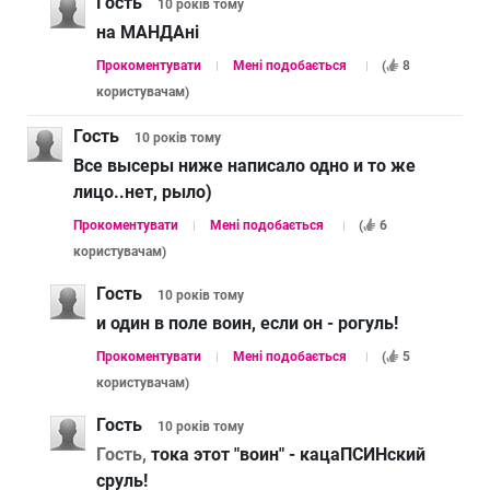
Гость
10 років
тому
на МАНДАнi
Прокоментувати
Мені подобається
(
8
користувачам
)
Гость
10 років
тому
Все высеры ниже написало одно и то же
лицо..нет, рыло)
Прокоментувати
Мені подобається
(
6
користувачам
)
Гость
10 років
тому
и один в поле воин, если он - рогуль!
Прокоментувати
Мені подобається
(
5
користувачам
)
Гость
10 років
тому
Гость,
тока этот "воин" - кацаПСИНский
сруль!