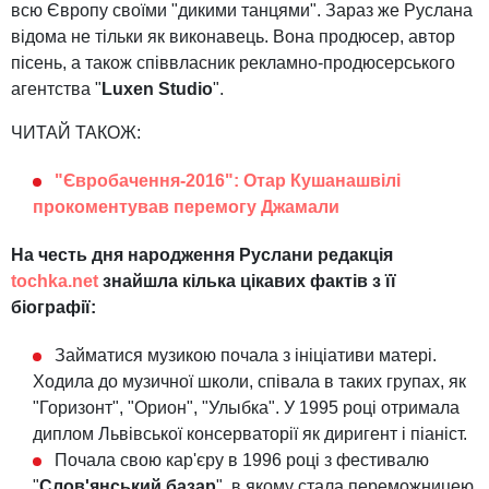
всю Європу своїми "дикими танцями". Зараз же Руслана
відома не тільки як виконавець. Вона продюсер, автор
пісень, а також співвласник рекламно-продюсерського
агентства "
Luxen Studio
".
ЧИТАЙ ТАКОЖ:
"Євробачення-2016": Отар Кушанашвілі
прокоментував перемогу Джамали
На честь дня народження Руслани редакція
tochka.net
знайшла кілька цікавих фактів з її
біографії:
Займатися музикою почала з ініціативи матері.
Ходила до музичної школи, співала в таких групах, як
"Горизонт", "Орион", "Улыбка". У 1995 році отримала
диплом Львівської консерваторії як диригент і піаніст.
Почала свою кар'єру в 1996 році з фестивалю
"
Слов'янський базар
", в якому стала переможницею.