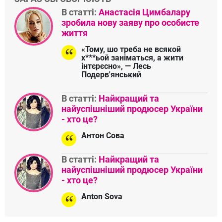
В статті:
Анастасія Цимбалару
зробила нову заяву про особисте
життя
«Тому, шо треба не всякой
х***ьой заніматься, а жити
інтєрєсно», — Лесь
Подерв'янський
В статті:
Найкращий та
найуспішніший продюсер України
- хто це?
Антон Сова
В статті:
Найкращий та
найуспішніший продюсер України
- хто це?
Anton Sova