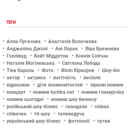
ТЕГИ
Алла Пугачова
Анастасія Волочкова
Анджеліна Джолі
Ані Лорак
Віра Брежнєва
Голлівуд
Кейт Міддлтон
Ксенія Собчак
Наталія Могілевська
Світлана Лобода
Тіна Кароль
Фото
Філіп Кіркоров
Шоу-біз
актор
актриса
вагітність
весілля
відносини
діти знаменитостей
зіркові новини
концерт
новини tochka.net
новини гламурчіку
новини сьогодні
новини шоу бизнесу
російський шоу-бізнес
скандали
співак
співачка
тб-шоу
телеведуча
український шоу-бізнес
фотосесії
чутки