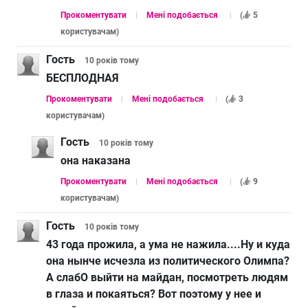
Прокоментувати
Мені подобається
(
5
користувачам
)
Гость
10 років
тому
БЕСПЛОДНАЯ
Прокоментувати
Мені подобається
(
3
користувачам
)
Гость
10 років
тому
она наказана
Прокоментувати
Мені подобається
(
9
користувачам
)
Гость
10 років
тому
43 года прожила, а ума не нажила....Ну и куда
она нынче исчезла из политического Олимпа?
А слабО выйти на майдан, посмотреть людям
в глаза и покаяться? Вот поэтому у нее и