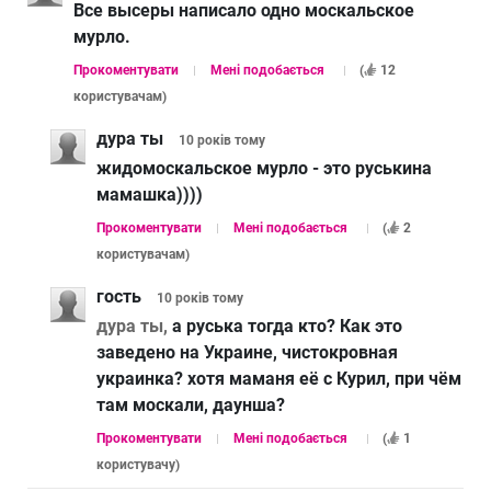
Все высеры написало одно москальское
мурло.
Прокоментувати
Мені подобається
(
12
користувачам
)
дура ты
10 років
тому
жидомоскальское мурло - это руськина
мамашка))))
Прокоментувати
Мені подобається
(
2
користувачам
)
гость
10 років
тому
дура ты,
а руська тогда кто? Как это
заведено на Украине, чистокровная
украинка? хотя маманя её с Курил, при чём
там москали, даунша?
Прокоментувати
Мені подобається
(
1
користувачу
)