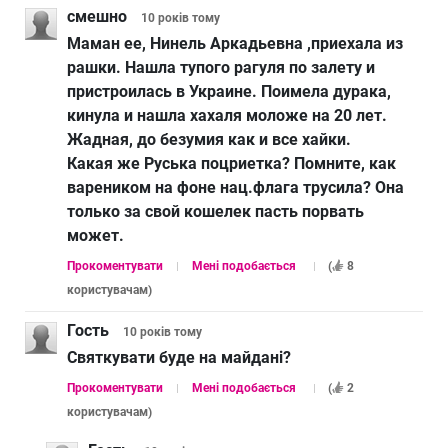
смешно
10 років
тому
Маман ее, Нинель Аркадьевна ,приехала из
рашки. Нашла тупого рагуля по залету и
пристроилась в Украине. Поимела дурака,
кинула и нашла хахаля моложе на 20 лет.
Жадная, до безумия как и все хайки.
Какая же Руська поцриетка? Помните, как
вареником на фоне нац.флага трусила? Она
только за свой кошелек пасть порвать
может.
Прокоментувати
Мені подобається
(
8
користувачам
)
Гость
10 років
тому
Святкувати буде на майданi?
Прокоментувати
Мені подобається
(
2
користувачам
)