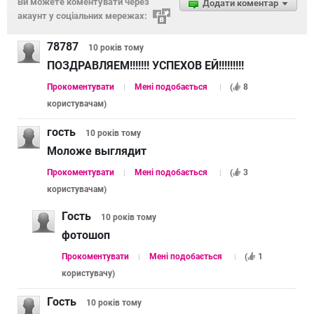
Ви можете коментувати через
Додати коментар
акаунт у соціальних мережах:
78787
10 років
тому
ПОЗДРАВЛЯЕМ!!!!!!! УСПЕХОВ ЕЙ!!!!!!!!!
Прокоментувати
Мені подобається
(
8
користувачам
)
гость
10 років
тому
Моложе выглядит
Прокоментувати
Мені подобається
(
3
користувачам
)
Гость
10 років
тому
фотошоп
Прокоментувати
Мені подобається
(
1
користувачу
)
Гость
10 років
тому