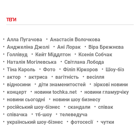
ТЕГИ
Алла Пугачова
Анастасія Волочкова
Анджеліна Джолі
Ані Лорак
Віра Брежнєва
Голлівуд
Кейт Міддлтон
Ксенія Собчак
Наталія Могілевська
Світлана Лобода
Тіна Кароль
Фото
Філіп Кіркоров
Шоу-біз
актор
актриса
вагітність
весілля
відносини
діти знаменитостей
зіркові новини
концерт
новини tochka.net
новини гламурчіку
новини сьогодні
новини шоу бизнесу
російський шоу-бізнес
скандали
співак
співачка
тб-шоу
телеведуча
український шоу-бізнес
фотосесії
чутки