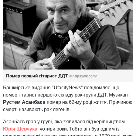
Помер перший гітарист ДДТ
© https://vk.com/
Башкирське видання "UfacityNews" повідомляє, що
помер гітарист першого складу рок-групи ДДТ. Музикант
Рустем Асанбаєв
помер на 62-му році життя. Причиною
смерті називають рак легенів.
Асанбаєв грав у групі, яка з'явилася під керівництвом
Юрія Шевчука
, чотири роки. Тобто він був одним із