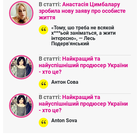
В статті:
Анастасія Цимбалару
зробила нову заяву про особисте
життя
«Тому, шо треба не всякой
х***ьой заніматься, а жити
інтєрєсно», — Лесь
Подерв'янський
В статті:
Найкращий та
найуспішніший продюсер України
- хто це?
Антон Сова
В статті:
Найкращий та
найуспішніший продюсер України
- хто це?
Anton Sova