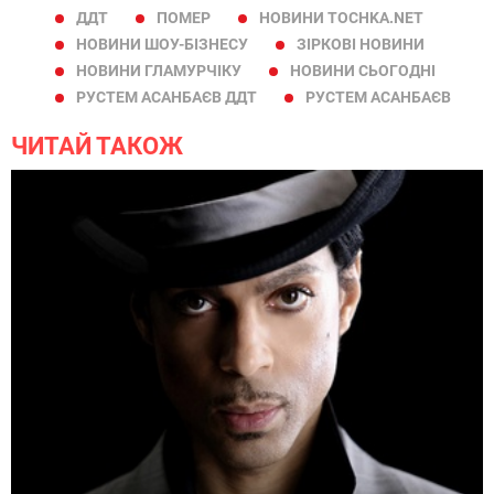
ДДТ
ПОМЕР
НОВИНИ TOCHKA.NET
НОВИНИ ШОУ-БІЗНЕСУ
ЗІРКОВІ НОВИНИ
НОВИНИ ГЛАМУРЧІКУ
НОВИНИ СЬОГОДНІ
РУСТЕМ АСАНБАЄВ ДДТ
РУСТЕМ АСАНБАЄВ
ЧИТАЙ ТАКОЖ