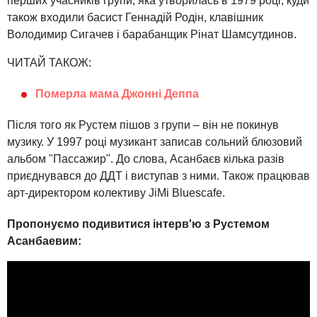
перших учасників групи, яка утворилась в 1979 році, куди
також входили басист Геннадій Родін, клавішник
Володимир Сигачев і барабанщик Рінат Шамсутдинов.
ЧИТАЙ ТАКОЖ:
Померла мама Джонні Деппа
Після того як Рустем пішов з групи – він не покинув
музику. У 1997 році музикант записав сольний блюзовий
альбом "Пассажир". До слова, Асанбаєв кілька разів
приєднувався до ДДТ і виступав з ними. Також працював
арт-директором колективу JiMi Bluescafe.
Пропонуємо подивитися інтерв'ю з Рустемом
Асанбаевим: