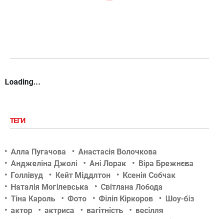
Loading...
ТЕГИ
Алла Пугачова
Анастасія Волочкова
Анджеліна Джолі
Ані Лорак
Віра Брежнєва
Голлівуд
Кейт Міддлтон
Ксенія Собчак
Наталія Могілевська
Світлана Лобода
Тіна Кароль
Фото
Філіп Кіркоров
Шоу-біз
актор
актриса
вагітність
весілля