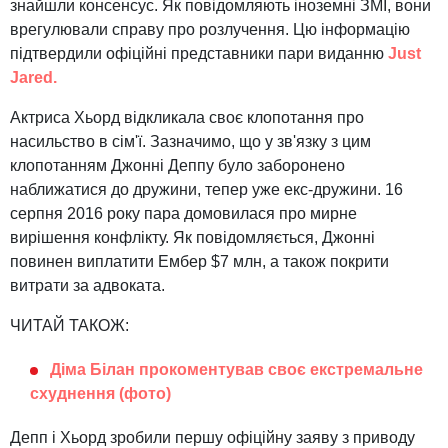
знайшли консенсус. Як повідомляють іноземні ЗМІ, вони
врегулювали справу про розлучення. Цю інформацію
підтвердили офіційні представники пари виданню
Just
Jared.
Актриса Хьорд відкликала своє клопотання про
насильство в сім'ї. Зазначимо, що у зв'язку з цим
клопотанням Джонні Деппу було заборонено
наближатися до дружини, тепер уже екс-дружини. 16
серпня 2016 року пара домовилася про мирне
вирішення конфлікту. Як повідомляється, Джонні
повинен виплатити Ембер $7 млн, а також покрити
витрати за адвоката.
ЧИТАЙ ТАКОЖ:
Діма Білан прокоментував своє екстремальне
схуднення (фото)
Депп і Хьорд зробили першу офіційну заяву з приводу