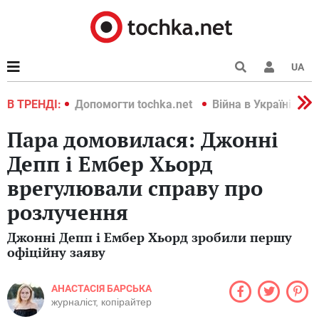
UA
країні 2022
В ТРЕНДІ:
Допомогти tochka.net
Війна в Україні 202
Пара домовилася: Джонні
Депп і Ембер Хьорд
врегулювали справу про
розлучення
Джонні Депп і Ембер Хьорд зробили першу
офіційну заяву
АНАСТАСІЯ БАРСЬКА
журналіст, копірайтер