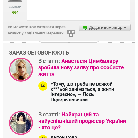
символів
999
Ви можете коментувати через
Додати коментар
акаунт у соціальних мережах:
ЗАРАЗ ОБГОВОРЮЮТЬ
В статті:
Анастасія Цимбалару
зробила нову заяву про особисте
життя
«Тому, шо треба не всякой
х***ьой заніматься, а жити
інтєрєсно», — Лесь
Подерв'янський
В статті:
Найкращий та
найуспішніший продюсер України
- хто це?
Антон Сова