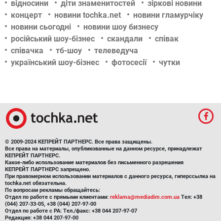
відносини
діти знаменитостей
зіркові новини
концерт
новини tochka.net
новини гламурчіку
новини сьогодні
новини шоу бизнесу
російський шоу-бізнес
скандали
співак
співачка
тб-шоу
телеведуча
український шоу-бізнес
фотосесії
чутки
© 2009-2024 КЕПРЕЙТ ПАРТНЕРС. Все права защищены.
Все права на материалы, опубликованные на данном ресурсе, принадлежат
КЕПРЕЙТ ПАРТНЕРС.
Какое-либо использование материалов без письменного разрешения
КЕПРЕЙТ ПАРТНЕРС запрещено.
При правомерном использовании материалов с данного ресурса, гиперссылка на
tochka.net обязательна.
По вопросам рекламы обращайтесь:
Отдел по работе с прямыми клиентами:
reklama@mediadim.com.ua
Тел: +38
(044) 207-33-05, +38 (044) 207-97-00
Отдел по работе с РА: Тел./факс: +38 044 207-97-07
Редакция: +38 044 207-97-00