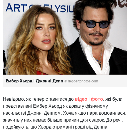
Ембер Хьорд і Джонні Депп
© depositphotos.com
Невідомо, як тепер ставитися до
відео
і
фото
, які були
представлені Ембер Хьорд як доказ у фізичному
насильстві Джонні Деппом. Хоча якщо пара домовилася,
значить у них немає більше причин для сварок. До речі,
подейкують, що Хьорд отримані гроші від Деппа