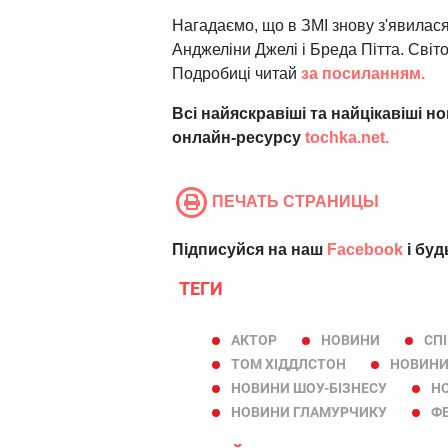
Нагадаємо, що в ЗМІ знову з'явилас
Анджеліни Джелі і Бреда Пітта. Світо
Подробиці читай
за посиланням.
Всі найяскравіші та найцікавіші н
онлайн-ресурсу
tochka.net.
ПЕЧАТЬ СТРАНИЦЫ
Підписуйся на наш
Facebook
і буд
ТЕГИ
АКТОР
НОВИНИ
СП
ТОМ ХІДДЛСТОН
НОВИНИ
НОВИНИ ШОУ-БІЗНЕСУ
Н
НОВИНИ ГЛАМУРЧИКУ
Ф