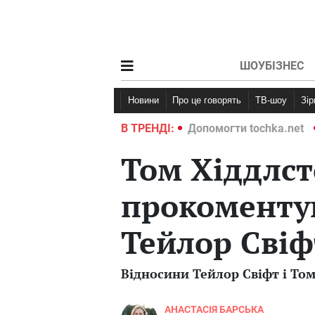
ШОУБІЗНЕС
Новини
Про це говорять
ТВ-шоу
Зі
ochka.net
Війна в Україні 2022
В ТРЕНДІ:
Допомогти tochka.net
Том Хіддлс
прокоментув
Тейлор Свіф
Відносини Тейлор Свіфт і То
АНАСТАСІЯ БАРСЬКА