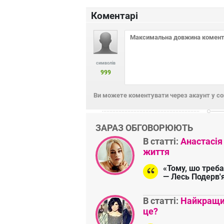
Коментарі
символів
999
Ви можете коментувати через акаунт у с
ЗАРАЗ ОБГОВОРЮЮТЬ
В статті:
Анастасія
життя
«Тому, шо треба
— Лесь Подерв'
В статті:
Найкращий
це?