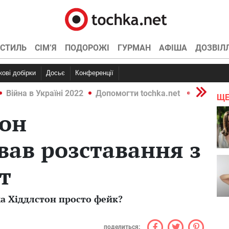
СТИЛЬ
СІМ’Я
ПОДОРОЖІ
ГУРМАН
АФІША
ДОЗВІЛ
ркові добірки
Досьє
Конференції
Війна в Україні 2022
Допомогти tochka.net
Війна в У
ЩЕ
тон
ав розставання з
т
ма Хіддлстон просто фейк?
поделиться: