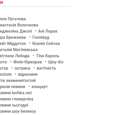
ГИ
лла Пугачова
настасія Волочкова
нджеліна Джолі
Ані Лорак
іра Брежнєва
Голлівуд
ейт Міддлтон
Ксенія Собчак
аталія Могілевська
вітлана Лобода
Тіна Кароль
ото
Філіп Кіркоров
Шоу-біз
ктор
актриса
вагітність
есілля
відносини
іти знаменитостей
іркові новини
концерт
овини tochka.net
овини гламурчіку
овини сьогодні
овини шоу бизнесу