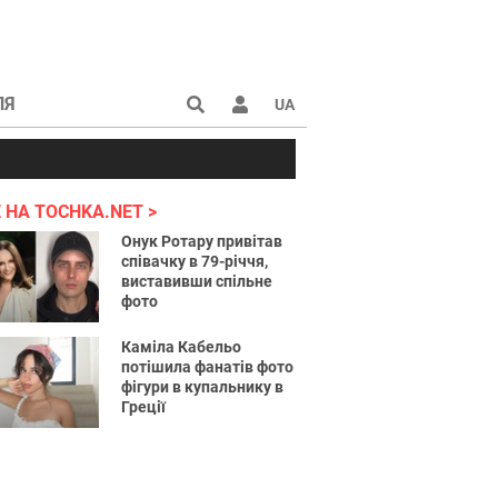
ЛЯ
UA
країні 2022
 НА TOCHKA.NET
Онук Ротару привітав
співачку в 79-річчя,
виставивши спільне
фото
Каміла Кабельо
потішила фанатів фото
фігури в купальнику в
Греції