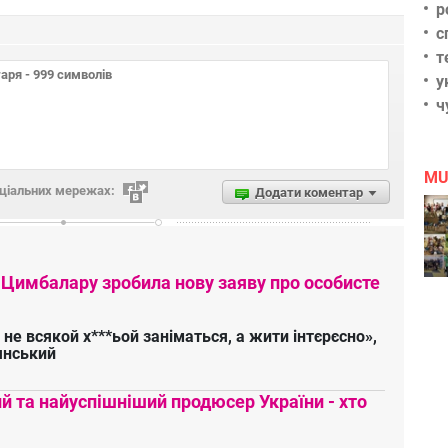
р
с
т
у
ч
MU
оціальних мережах:
Додати коментар
 Цимбалару зробила нову заяву про особисте
 не всякой х***ьой заніматься, а жити інтєрєсно»,
янський
 та найуспішніший продюсер України - хто