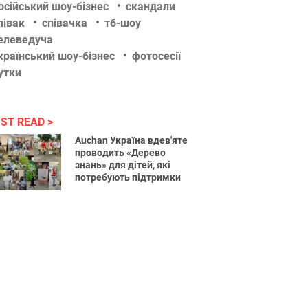
осійський шоу-бізнес
скандали
півак
співачка
тб-шоу
елеведуча
країнський шоу-бізнес
фотосесії
утки
ST READ
Auchan Україна вдев'яте
проводить «Дерево
знань» для дітей, які
потребують підтримки