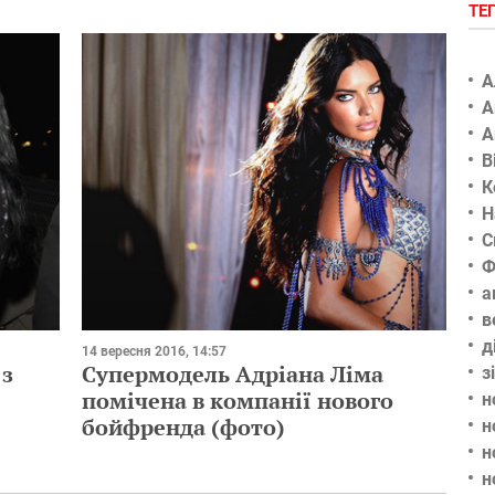
ТЕ
А
А
А
В
К
Н
С
Ф
а
в
д
14 вересня 2016, 14:57
 з
Супермодель Адріана Ліма
з
помічена в компанії нового
н
бойфренда (фото)
н
н
н