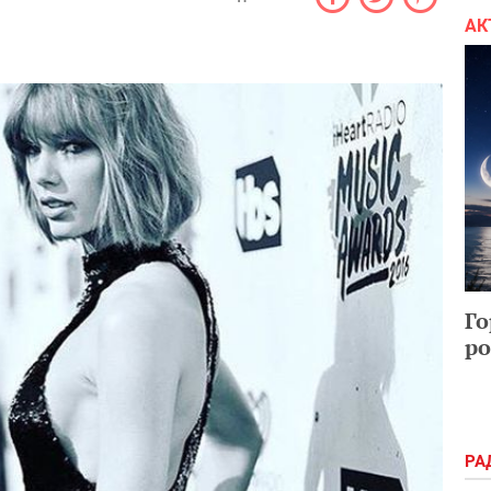
АК
Го
ро
РА