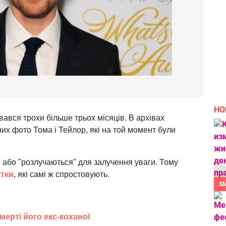
НО
ався трохи більше трьох місяців. В архівах
ьних фото Тома і Тейлор, які на той момент були
я" або "розлучаються" для залучення уваги. Тому
тки
, які самі ж спростовують.
S
мерті його екс-коханої