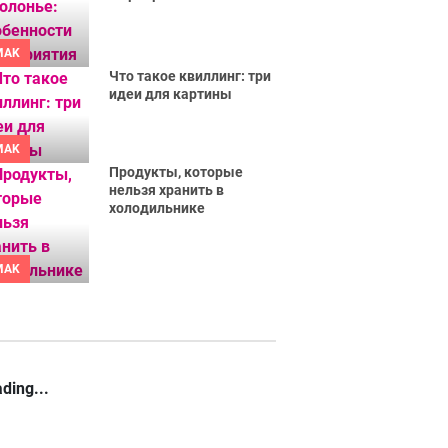
MAK
Что такое квиллинг: три
идеи для картины
MAK
Продукты, которые
нельзя хранить в
холодильнике
MAK
ding...