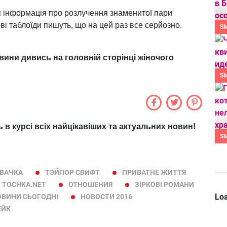
я інформація про розлучення знаменитої пари
ві таблоїди пишуть, що на цей раз все серйозно.
S
овини дивись на головній сторінці жіночого
S
ь в курсі всіх найцікавіших та актуальних новин!
S
ІВАЧКА
ТЭЙЛОР СВИФТ
ПРИВАТНЕ ЖИТТЯ
 TOCHKA.NET
ОТНОШЕНИЯ
ЗІРКОВІ РОМАНИ
Loa
ОВИНИ СЬОГОДНІ
НОВОСТИ 2016
ЕЙК