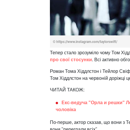
© https://www.instagram.com/taylorswift/
Тепер стало зрозуміло чому Том Хідд
про свої стосунки
. Всі активно обг
Роман Тома Хіддлстон і Тейлор Свіф
Том Хіддлстон на червоній доріжці ц
ЧИТАЙ ТАКОЖ:
Екс-ведуча "Орла и решки" Л
чоловіка
По-перше, актор сказав, що вони з Те
вони "переграли всіх" .