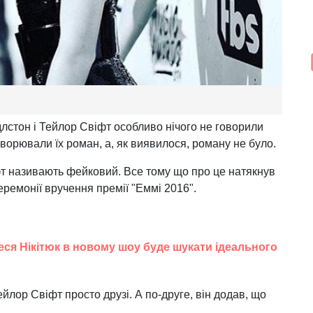
лстон і Тейлор Свіфт особливо нічого не говорили
оворювали їх роман, а, як виявилося, роману не було.
т називають фейковий. Все тому що про це натякнув
еремонії вручення премії "Еммі 2016".
еся Нікітюк в новому шоу буде шукати ідеального
йлор Свіфт просто друзі. А по-друге, він додав, що