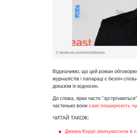
© facebook.com/twhiddleston
Відзначимо, що цей роман обговорюв
журналістів і папараці є безліч спіл
доказом їх відносин.
До слова, зірки часто "зустрічаютьс
частенько вони
самі поширюють чу
ЧИТАЙ ТАКОЖ:
Джима Керрі звинуватили в с