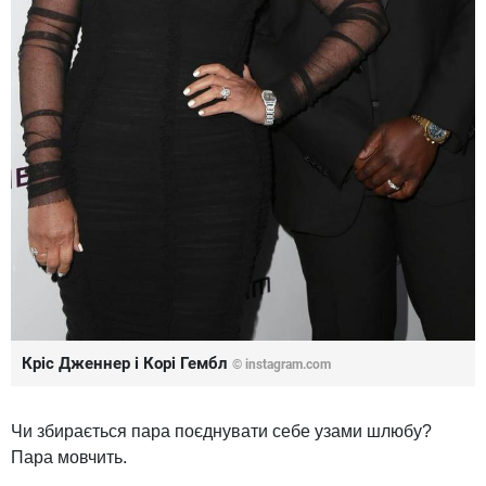
Кріс Дженнер і Корі Гембл
© instagram.com
Чи збирається пара поєднувати себе узами шлюбу?
Пара мовчить.