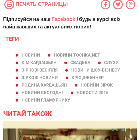
ПЕЧАТЬ СТРАНИЦЫ
Підписуйся на наш
Facebook
і будь в курсі всіх
найцікавіших та актуальних новин!
ТЕГИ
НОВИНИ
НОВИНИ TOCHKA.NET
КІМ КАРДАШЬЯН
СВАДЬБА
СЛУХИ
ЗІРКОВІ ВЕСІЛЛЯ
НОВИНИ ШОУ-БІЗНЕСУ
ЗІРКОВІ НОВИНИ
КРІС ДЖЕННЕР
РОДИНА КАРДАШЬЯН
НОВИНИ ЗІРОК
НОВИНИ СЬОГОДНІ
НОВОСТИ 2016
НОВИНИ ГЛАМУРЧИКУ
ЧИТАЙ ТАКОЖ