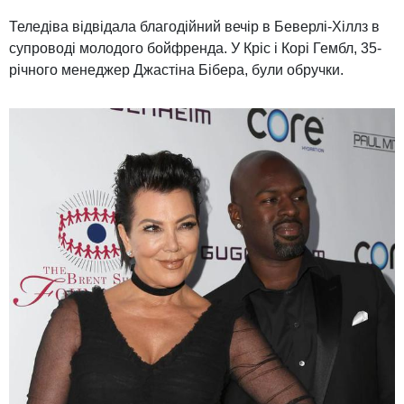
Теледіва відвідала благодійний вечір в Беверлі-Хіллз в
супроводі молодого бойфренда. У Кріс і Корі Гембл, 35-
річного менеджер Джастіна Бібера, були обручки.