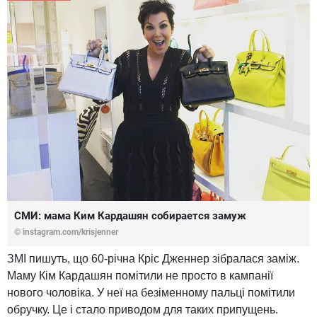
СМИ: мама Ким Кардашян собирается замуж
© instagram.com/krisjenner
ЗМІ пишуть, що 60-річна Кріс Дженнер зібралася заміж.
Маму Кім Кардашян помітили не просто в кампанії
нового чоловіка. У неї на безіменному пальці помітили
обручку. Це і стало приводом для таких припущень.