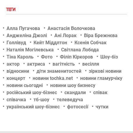
ТЕГИ
Алла Пугачова
Анастасія Волочкова
Анджеліна Джолі
Ані Лорак
Віра Брежнєва
Голлівуд
Кейт Міддлтон
Ксенія Собчак
Наталія Могілевська
Світлана Лобода
Тіна Кароль
Фото
Філіп Кіркоров
Шоу-біз
актор
актриса
вагітність
весілля
відносини
діти знаменитостей
зіркові новини
концерт
новини tochka.net
новини гламурчіку
новини сьогодні
новини шоу бизнесу
російський шоу-бізнес
скандали
співак
співачка
тб-шоу
телеведуча
український шоу-бізнес
фотосесії
чутки