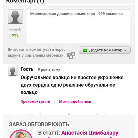
Коментарі (
1
)
символів
999
Ви можете коментувати через
Додати коментар
акаунт у соціальних мережах:
Гость
9 років
тому
Обручальное кольцо не простое украшение
двух сердец одно решение обручальное
кольцо
Прокоментувати
Мені подобається
ЗАРАЗ ОБГОВОРЮЮТЬ
В статті:
Анастасія Цимбалару