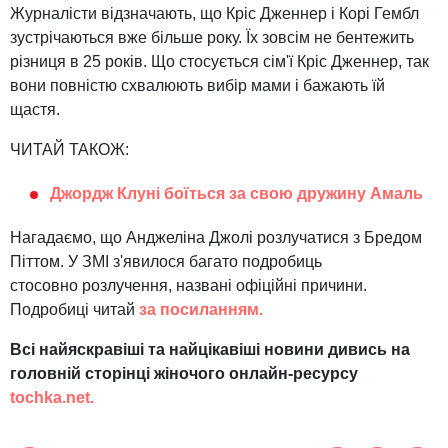
Журналісти відзначають, що Кріс Дженнер і Корі Гембл
зустрічаються вже більше року. Їх зовсім не бентежить
різниця в 25 років. Що стосується сім'ї Кріс Дженнер, так
вони повністю схвалюють вибір мами і бажають їй
щастя.
ЧИТАЙ ТАКОЖ:
Джордж Клуні боїться за свою дружину Амаль
Нагадаємо, що Анджеліна Джолі розлучатися з Бредом
Піттом. У ЗМІ з'явилося багато подробиць
стосовно розлучення, названі офіційні причини.
Подробиці читай
за посиланням.
Всі найяскравіші та найцікавіші новини дивись на
головній сторінці жіночого онлайн-ресурсу
tochka.net.