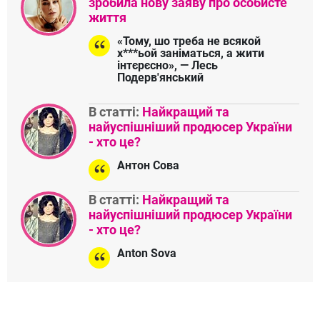
зробила нову заяву про особисте
життя
«Тому, шо треба не всякой
х***ьой заніматься, а жити
інтєрєсно», — Лесь
Подерв'янський
В статті:
Найкращий та
найуспішніший продюсер України
- хто це?
Антон Сова
В статті:
Найкращий та
найуспішніший продюсер України
- хто це?
Anton Sova