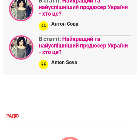
В статті:
Найкращий та
найуспішніший продюсер України
- хто це?
Антон Сова
В статті:
Найкращий та
найуспішніший продюсер України
- хто це?
Anton Sova
РАДІО