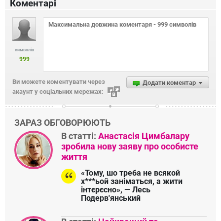
Коментарі
символів
999
Ви можете коментувати через
Додати коментар
акаунт у соціальних мережах:
ЗАРАЗ ОБГОВОРЮЮТЬ
В статті:
Анастасія Цимбалару
зробила нову заяву про особисте
життя
«Тому, шо треба не всякой
х***ьой заніматься, а жити
інтєрєсно», — Лесь
Подерв'янський