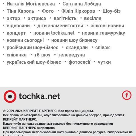
Наталія Могілевська
Світлана Лобода
Тіна Кароль
Фото
Філіп Кіркоров
Шоу-біз
актор
актриса
вагітність
весілля
відносини
діти знаменитостей
зіркові новини
концерт
новини tochka.net
новини гламурчіку
новини сьогодні
новини шоу бизнесу
російський шоу-бізнес
скандали
співак
співачка
тб-шоу
телеведуча
український шоу-бізнес
фотосесії
чутки
© 2009-2024 КЕПРЕЙТ ПАРТНЕРС. Все права защищены.
Все права на материалы, опубликованные на данном ресурсе, принадлежат
КЕПРЕЙТ ПАРТНЕРС.
Какое-либо использование материалов без письменного разрешения
КЕПРЕЙТ ПАРТНЕРС запрещено.
При правомерном использовании материалов с данного ресурса, гиперссылка на