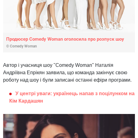
Продюсер Comedy Woman оголосила про розпуск шоу
© Comedy Woman
Автор і учасниця шоу "Comedy Woman" Наталія
Андріївна Епрікян заявила, що команда закінчує свою
роботу над шоу і були записані останні ефіри програми.
У центрі уваги: українець напав з поцілунком на
Кім Кардашян