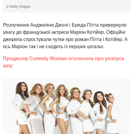
© Getty Images
Розлучення Анджеліни Джолі і Бреда Пітта привернуло
увагу до французької актриси Маріон Котійяр. Офіційні
джерела спростували чутки про роман Пітта і Котійяр. А
ось Маріон так і не сходить із перших шпальт.
Продюсер Comedy Woman оголосила про розпуск
шоу