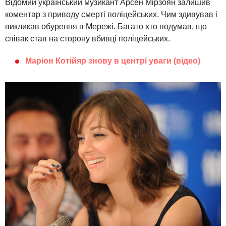
Відомий український музикант Арсен Мірзоян залишив
коментар з приводу смерті поліцейських. Чим здивував і
викликав обурення в Мережі. Багато хто подумав, що
співак став на сторону вбивці поліцейських.
Маріон Котійяр знову в центрі уваги (відео)