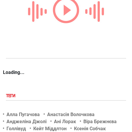
Loading...
ТЕГИ
Алла Пугачова
Анастасія Волочкова
Анджеліна Джолі
Ані Лорак
Віра Брежнєва
Голлівуд
Кейт Міддлтон
Ксенія Собчак