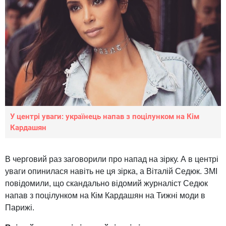
У центрі уваги: українець напав з поцілунком на Кім
Кардашян
В черговий раз заговорили про напад на зірку. А в центрі
уваги опинилася навіть не ця зірка, а Віталій Седюк. ЗМІ
повідомили, що скандально відомий журналіст Седюк
напав з поцілунком на Кім Кардашян на Тижні моди в
Парижі.