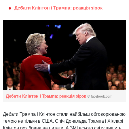
Дебати Клінтон і Трампа: реакція зірок
Дебати Клінтон і Трампа: реакція зірок
© facebook.com
Дебати Трампа і Клінтон стали найбільш обговорюваною
темою не тільки в США. Спіч Дональда Трампа і Хілларі
Клінтон розібрана на цитати. А ЗМІ всього світу пишуть