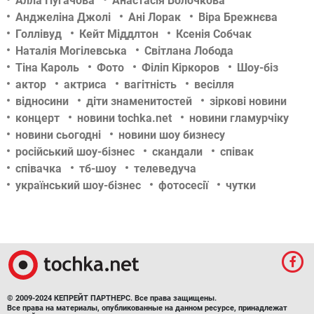
Алла Пугачова
Анастасія Волочкова
Анджеліна Джолі
Ані Лорак
Віра Брежнєва
Голлівуд
Кейт Міддлтон
Ксенія Собчак
Наталія Могілевська
Світлана Лобода
Тіна Кароль
Фото
Філіп Кіркоров
Шоу-біз
актор
актриса
вагітність
весілля
відносини
діти знаменитостей
зіркові новини
концерт
новини tochka.net
новини гламурчіку
новини сьогодні
новини шоу бизнесу
російський шоу-бізнес
скандали
співак
співачка
тб-шоу
телеведуча
український шоу-бізнес
фотосесії
чутки
© 2009-2024 КЕПРЕЙТ ПАРТНЕРС. Все права защищены.
Все права на материалы, опубликованные на данном ресурсе, принадлежат