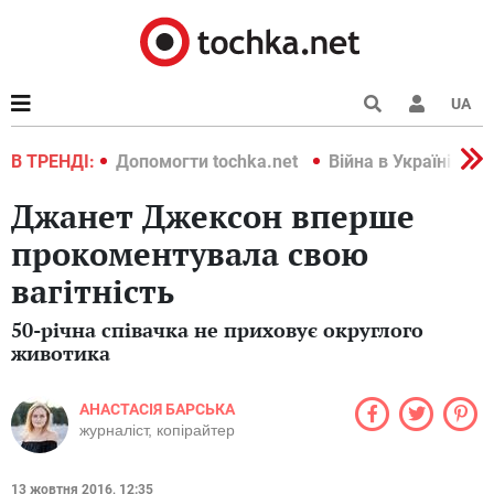
UA
країні 2022
В ТРЕНДІ:
Допомогти tochka.net
Війна в Україні 202
Джанет Джексон вперше
прокоментувала свою
вагітність
50-річна співачка не приховує округлого
животика
АНАСТАСІЯ БАРСЬКА
журналіст, копірайтер
13 жовтня 2016, 12:35