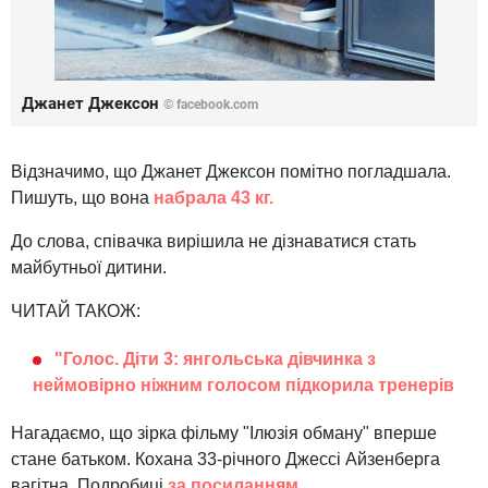
Джанет Джексон
©
facebook.com
Відзначимо, що Джанет Джексон помітно погладшала.
Пишуть, що вона
набрала 43 кг.
До слова, співачка вирішила не дізнаватися стать
майбутньої дитини.
ЧИТАЙ ТАКОЖ:
"Голос. Діти 3: янгольська дівчинка з
неймовірно ніжним голосом підкорила тренерів
Нагадаємо, що зірка фільму "Ілюзія обману" вперше
стане батьком. Кохана 33-річного Джессі Айзенберга
вагітна. Подробиці
за посиланням.