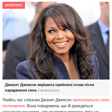
ШОУБІЗНЕС
Джанет Джексон вирішила прийняла іслам після
народження сина
© facebook.com
Якийсь час співачка Джанет Джексон
приховувала своє
положення
. Вона повідомила, що їй доведеться
скасувати концерти, але конкретну причину зірка не