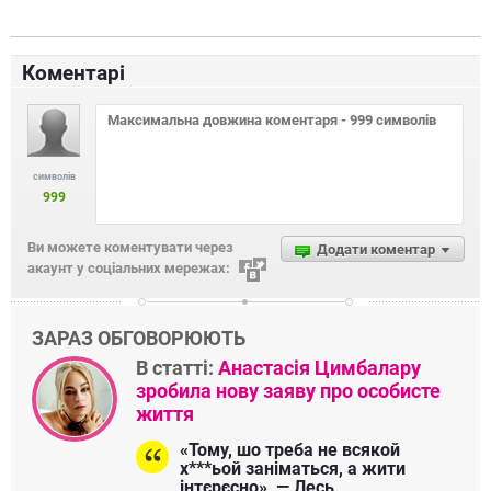
Коментарі
символів
999
Ви можете коментувати через
Додати коментар
акаунт у соціальних мережах:
ЗАРАЗ ОБГОВОРЮЮТЬ
В статті:
Анастасія Цимбалару
зробила нову заяву про особисте
життя
«Тому, шо треба не всякой
х***ьой заніматься, а жити
інтєрєсно», — Лесь