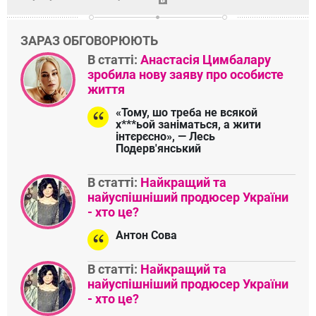
ЗАРАЗ ОБГОВОРЮЮТЬ
В статті:
Анастасія Цимбалару
зробила нову заяву про особисте
життя
«Тому, шо треба не всякой
х***ьой заніматься, а жити
інтєрєсно», — Лесь
Подерв'янський
В статті:
Найкращий та
найуспішніший продюсер України
- хто це?
Антон Сова
В статті:
Найкращий та
найуспішніший продюсер України
- хто це?