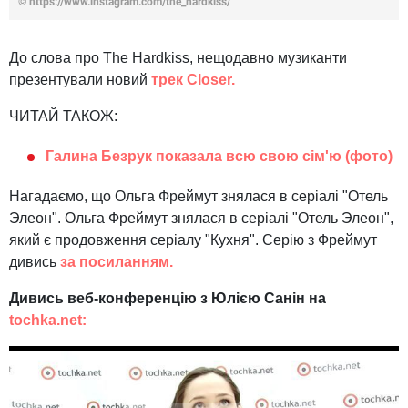
© https://www.instagram.com/the_hardkiss/
До слова про The Hardkiss, нещодавно музиканти
презентували новий
трек Closer.
ЧИТАЙ ТАКОЖ:
Галина Безрук показала всю свою сім'ю (фото)
Нагадаємо, що Ольга Фреймут знялася в серіалі "Отель
Элеон". Ольга Фреймут знялася в серіалі "Отель Элеон",
який є продовження серіалу "Кухня". Серію з Фреймут
дивись
за посиланням.
Дивись веб-конференцію з Юлією Санін на
tochka.net: