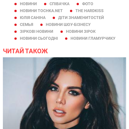
НОВИНИ
СПІВАЧКА
ФОТО
НОВИНИ TOCHKA.NET
THE HARDKISS
ЮЛІЯ САНІНА
ДІТИ ЗНАМЕНИТОСТЕЙ
СЕМЬЯ
НОВИНИ ШОУ-БІЗНЕСУ
ЗІРКОВІ НОВИНИ
НОВИНИ ЗІРОК
НОВИНИ СЬОГОДНІ
НОВИНИ ГЛАМУРЧИКУ
ЧИТАЙ ТАКОЖ