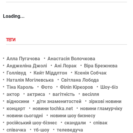
Loading...
ТЕГИ
Алла Пугачова
Анастасія Волочкова
Анджеліна Джолі
Ані Лорак
Віра Брежнєва
Голлівуд
Кейт Міддлтон
Ксенія Собчак
Наталія Могілевська
Світлана Лобода
Тіна Кароль
Фото
Філіп Кіркоров
Шоу-біз
актор
актриса
вагітність
весілля
відносини
діти знаменитостей
зіркові новини
концерт
новини tochka.net
новини гламурчіку
новини сьогодні
новини шоу бизнесу
російський шоу-бізнес
скандали
співак
співачка
тб-шоу
телеведуча