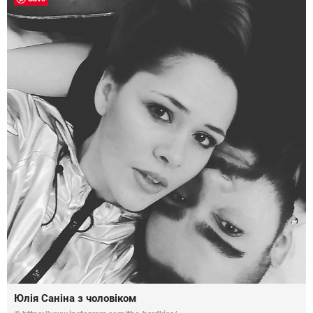
Юлія Саніна з чоловіком