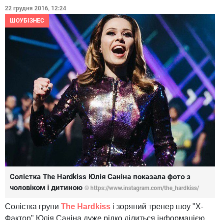
22 грудня 2016, 12:24
ШОУБІЗНЕС
Солістка The Hardkiss Юлія Саніна показала фото з
чоловіком і дитиною
© https://www.instagram.com/the_hardkiss/
Солістка групи
The Hardkiss
і зоряний тренер шоу "Х-
Фактор" Юлія Саніна дуже рідко ділиться інформацією