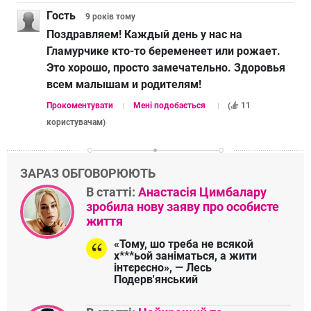
Гость
9 років
тому
Поздравляем! Каждый день у нас на
Гламурчике кто-то беременеет или рожает.
Это хорошо, просто замечательно. Здоровья
всем малышам и родителям!
Прокоментувати
Мені подобається
(
11
користувачам
)
ЗАРАЗ ОБГОВОРЮЮТЬ
В статті:
Анастасія Цимбалару
зробила нову заяву про особисте
життя
«Тому, шо треба не всякой
х***ьой заніматься, а жити
інтєрєсно», — Лесь
Подерв'янський