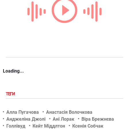
Loading...
ТЕГИ
Алла Пугачова
Анастасія Волочкова
Анджеліна Джолі
Ані Лорак
Віра Брежнєва
Голлівуд
Кейт Міддлтон
Ксенія Собчак