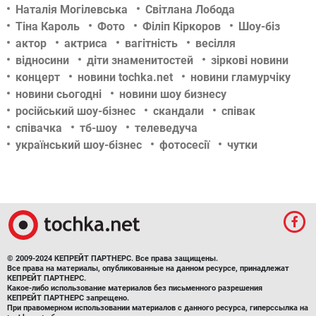
Наталія Могілевська
Світлана Лобода
Тіна Кароль
Фото
Філіп Кіркоров
Шоу-біз
актор
актриса
вагітність
весілля
відносини
діти знаменитостей
зіркові новини
концерт
новини tochka.net
новини гламурчіку
новини сьогодні
новини шоу бизнесу
російський шоу-бізнес
скандали
співак
співачка
тб-шоу
телеведуча
український шоу-бізнес
фотосесії
чутки
© 2009-2024 КЕПРЕЙТ ПАРТНЕРС. Все права защищены.
Все права на материалы, опубликованные на данном ресурсе, принадлежат
КЕПРЕЙТ ПАРТНЕРС.
Какое-либо использование материалов без письменного разрешения
КЕПРЕЙТ ПАРТНЕРС запрещено.
При правомерном использовании материалов с данного ресурса, гиперссылка на