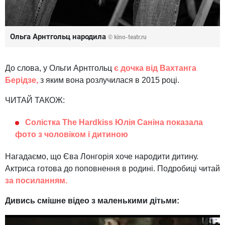
Ольга Арнтгольц народила
© kino-teatr.ru
До слова, у Ольги Арнтгольц
є дочка від Вахтанга
Берідзе,
з яким вона розлучилася в 2015 році.
ЧИТАЙ ТАКОЖ:
Солістка The Hardkiss Юлія Саніна показала
фото з чоловіком і дитиною
Нагадаємо, що Єва Лонгорія хоче народити дитину.
Актриса готова до поповнення в родині. Подробиці читай
за посиланням.
Дивись смішне відео з маленькими дітьми: