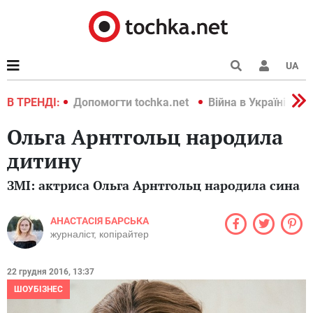
UA
країні 2022
В ТРЕНДІ:
Допомогти tochka.net
Війна в Україні 202
Ольга Арнтгольц народила
дитину
ЗМІ: актриса Ольга Арнтгольц народила сина
АНАСТАСІЯ БАРСЬКА
журналіст, копірайтер
22 грудня 2016, 13:37
ШОУБІЗНЕС