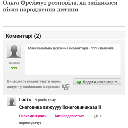
Ольга Фреймут розповіла, як змінилася
після народження дитини
Коментарі (
2
)
символів
999
Ви можете коментувати через
Додати коментар
акаунт у соціальних мережах:
Гость
9 років
тому
Снеговика вижуууу!!!снеговииикааа!!!
Прокоментувати
Мені подобається
(
1
користувачу
)