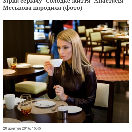
Зірка серіалу "Солодке життя" Анастасія
Меськова народила (фото)
20 жовтня 2016, 15:45