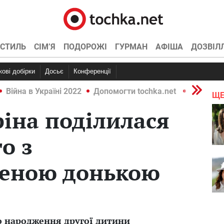
СТИЛЬ
СІМ’Я
ПОДОРОЖІ
ГУРМАН
АФІША
ДОЗВІЛ
ркові добірки
Досьє
Конференції
Війна в Україні 2022
Допомогти tochka.net
Війна в У
ЩЕ
ріна поділилася
о з
еною донькою
ро народження другої дитини