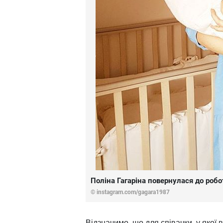
Поліна Гагаріна повернулася до робо
©
instagram.com/gagara1987
Відзначимо, що для співачки, у якої