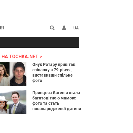
ЛЯ
UA
країні 2022
 НА TOCHKA.NET
Онук Ротару привітав
співачку в 79-річчя,
виставивши спільне
фото
Принцеса Євгенія стала
багатодітною мамою:
фото та стать
новонародженої дитини