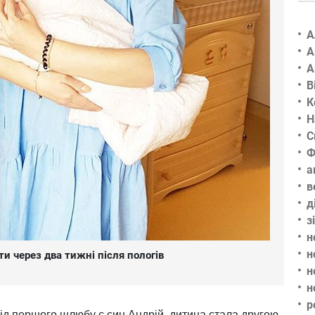
А
А
А
В
К
Н
С
Ф
а
в
д
з
н
н
ти через два тижні після пологів
н
н
р
 від першого шлюбу є син Андрій, дитина стала другою,