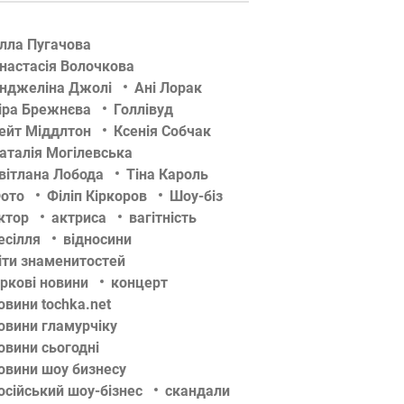
лла Пугачова
настасія Волочкова
нджеліна Джолі
Ані Лорак
іра Брежнєва
Голлівуд
ейт Міддлтон
Ксенія Собчак
аталія Могілевська
вітлана Лобода
Тіна Кароль
ото
Філіп Кіркоров
Шоу-біз
ктор
актриса
вагітність
есілля
відносини
іти знаменитостей
іркові новини
концерт
овини tochka.net
овини гламурчіку
овини сьогодні
овини шоу бизнесу
осійський шоу-бізнес
скандали