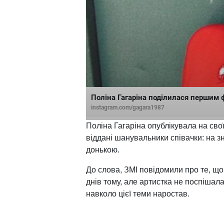
Поліна Гагаріна поділилася перши
instagram.com/gagara1987
Поліна Гагаріна опублікувала на свої
віддані шанувальники співачки: на 
донькою.
До слова, ЗМІ повідомили про те, щ
днів тому, але артистка не поспіша
навколо цієї теми наростав.