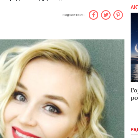
АК
поделиться:
Го
ро
РА