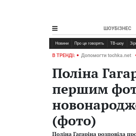
ШОУБІЗНЕС
Новини
Про це говорять
ТВ-шоу
Зі
ochka.net
Війна в Україні 2022
В ТРЕНДІ:
Допомогти tochka.net
Поліна Гага
першим фот
новонародж
(фото)
Поліна Гагаріна розповіла п