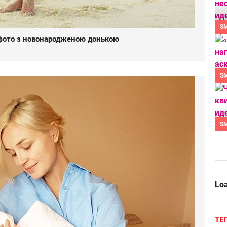
S
 фото з новонародженою донькою
S
S
Loa
ТЕ