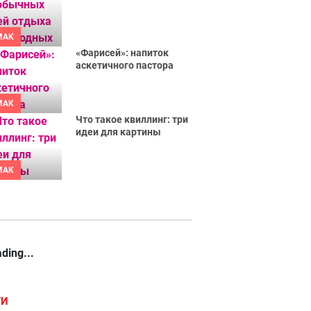
MAK
«Фарисей»: напиток
аскетичного пастора
MAK
Что такое квиллинг: три
идеи для картины
MAK
ding...
ГИ