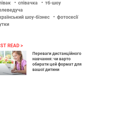
півак
співачка
тб-шоу
елеведуча
країнський шоу-бізнес
фотосесії
утки
ST READ
Переваги дистанційного
навчання: чи варто
обирати цей формат для
вашої дитини