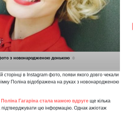
м фото з новонародженою донькою
©
й сторінці в Instagram фото, появи якого довго чекали
знімку Поліна відображена на руках з новонародженою
о
Поліна Гагаріна стала мамою вдруге
ще кілька
ла підтверджувати цю інформацію. Однак ажіотаж