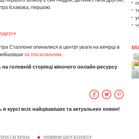
с
итра Ісхакова, першою.
т
у
ч
вдруге
ра Сталлоне опинилися в центрі уваги на вечірці в
MU
перейшовши
за посиланням.
 на головній сторінці жіночого онлайн-ресурсу
ь в курсі всіх найцікавіших та актуальних новин!
ІНА ГАГАРІНА
НОВИНИ ШОУ-БІЗНЕСУ