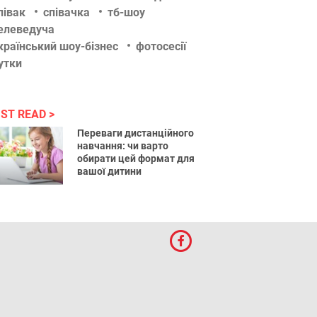
півак
співачка
тб-шоу
елеведуча
країнський шоу-бізнес
фотосесії
утки
ST READ
Переваги дистанційного
навчання: чи варто
обирати цей формат для
вашої дитини