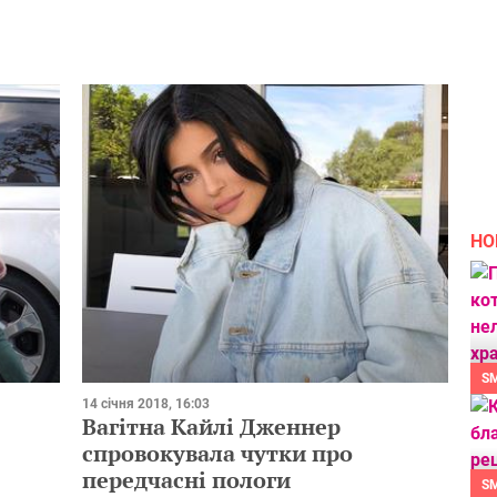
НО
S
14 січня 2018, 16:03
Вагітна Кайлі Дженнер
спровокувала чутки про
передчасні пологи
S