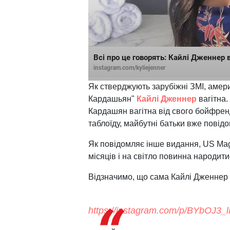
Всі про це говорять: Кайлі Дженнер 
instagram.com/kyliejenner
Як стверджують зарубіжні ЗМІ, амери
Кардашьян"
Кайлі Дженнер
вагітна
Кардашян вагітна від свого бойфрен
таблоїду, майбутні батьки вже повід
Як повідомляє інше видання, US Mag
місяців і на світло повинна народити
Відзначимо, що сама Кайлі Дженнер 
https://instagram.com/p/BYbOJ3_