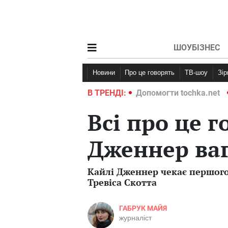
ШОУБІЗНЕС
Новини
Про це говорять
ТВ-шоу
Зі
ochka.net
Війна в Україні 2022
В ТРЕНДІ:
Допомогти tochka.net
Всі про це г
Дженнер ваг
Кайлі Дженнер чекає першого
Тревіса Скотта
ГАБРУК МАЙЯ
журналіст