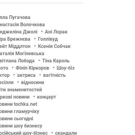
лла Пугачова
настасія Волочкова
нджеліна Джолі
Ані Лорак
іра Брежнєва
Голлівуд
ейт Міддлтон
Ксенія Собчак
аталія Могілевська
вітлана Лобода
Тіна Кароль
ото
Філіп Кіркоров
Шоу-біз
ктор
актриса
вагітність
есілля
відносини
іти знаменитостей
іркові новини
концерт
овини tochka.net
овини гламурчіку
овини сьогодні
овини шоу бизнесу
осійський шоу-бізнес
скандали