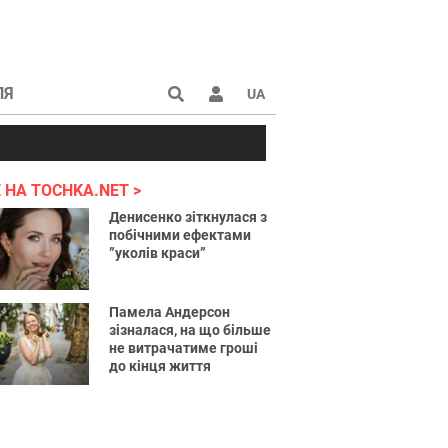
ЛЯ
UA
країні 2022
 НА TOCHKA.NET
Денисенко зіткнулася з
побічними ефектами
”уколів краси”
Памела Андерсон
зізналася, на що більше
не витрачатиме гроші
до кінця життя