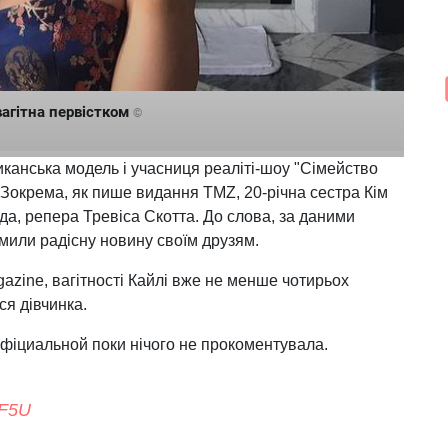
вагітна первістком
©
канська модель і учасниця реаліті-шоу "Сімейство
. Зокрема, як пише видання TMZ, 20-річна сестра Кім
да, репера Тревіса Скотта. До слова, за даними
омили радісну новину своїм друзям.
azine, вагітності Кайлі вже не менше чотирьох
ся дівчинка.
фіциальной поки нічого не прокоментувала.
lF5U