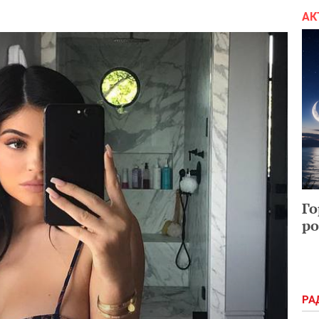
АК
Го
ро
РА