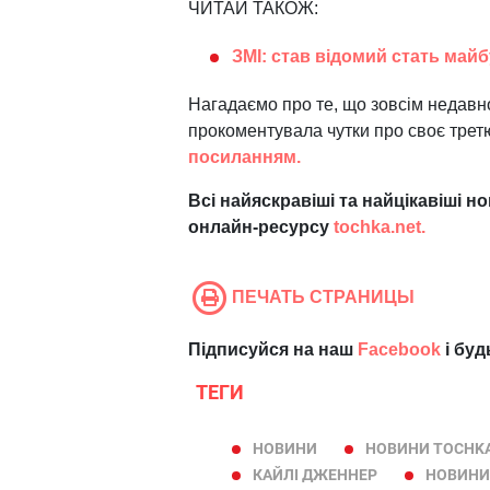
ЧИТАЙ ТАКОЖ:
ЗМІ: став відомий стать май
Нагадаємо про те, що зовсім недавн
прокоментувала чутки про своє тре
посиланням.
Всі найяскравіші та найцікавіші н
онлайн-ресурсу
tochka.net.
ПЕЧАТЬ СТРАНИЦЫ
Підписуйся на наш
Facebook
і буд
ТЕГИ
НОВИНИ
НОВИНИ TOCHKA
КАЙЛІ ДЖЕННЕР
НОВИНИ