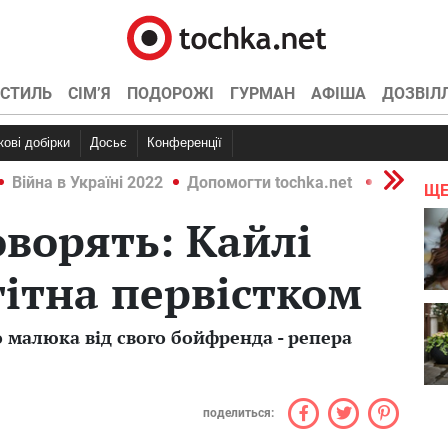
СТИЛЬ
СІМ’Я
ПОДОРОЖІ
ГУРМАН
АФІША
ДОЗВІЛ
ркові добірки
Досьє
Конференції
Війна в Україні 2022
Допомогти tochka.net
Війна в У
ЩЕ
оворять: Кайлі
ітна первістком
 малюка від свого бойфренда - репера
поделиться: