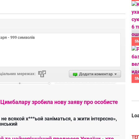
S
оціальних мережах:
Додати коментар
S
 Цимбалару зробила нову заяву про особисте
Loa
 не всякой х***ьой заніматься, а жити інтєрєсно»,
янський
ТЕ
 та найуспішніший продюсер України - хто