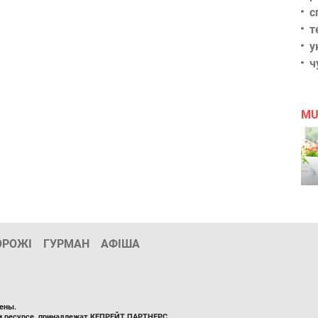
с
т
у
ч
MU
ОРОЖІ
ГУРМАН
АФІША
ены.
ом ресурсе, принадлежат КЕПРЕЙТ ПАРТНЕРС.