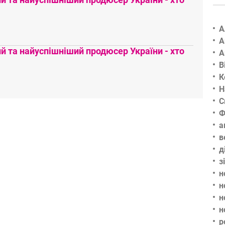
А
А
 та найуспішніший продюсер України - хто
А
В
К
Н
С
Ф
а
в
д
з
н
н
н
н
р