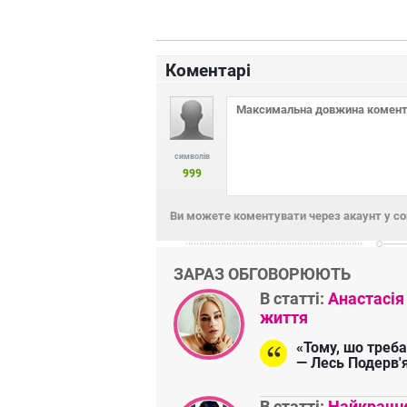
Коментарі
символів
999
Ви можете коментувати через акаунт у с
ЗАРАЗ ОБГОВОРЮЮТЬ
В статті:
Анастасія
життя
«Тому, шо треба
— Лесь Подерв'
В статті:
Найкращий