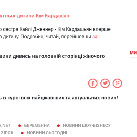
бутньої дитини Кім Кардашян
о сестра Кайлі Дженнер - Кім Кардашьян вперше
тю дитину. Подробиці читай, перейшовши
за
МИ
овини дивись на головній сторінці жіночого
ь в курсі всіх найцікавіших та актуальних новин!
.NET
БЕРЕМЕННА
НОВИНИ ШОУ-БІЗНЕСУ
 ЗІРОК
НОВИНИ СЬОГОДНІ