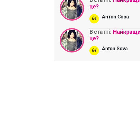
це?
Антон Сова
В статті:
Найкращий
це?
Anton Sova