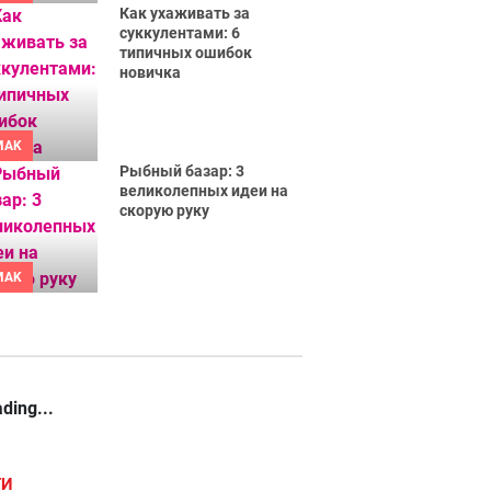
Как ухаживать за
суккулентами: 6
типичных ошибок
новичка
MAK
Рыбный базар: 3
великолепных идеи на
скорую руку
MAK
ding...
ГИ