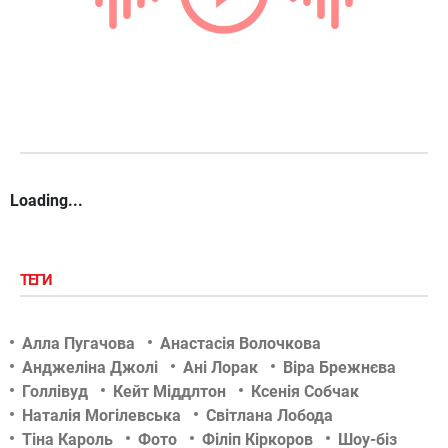
Loading...
ТЕГИ
Алла Пугачова
Анастасія Волочкова
Анджеліна Джолі
Ані Лорак
Віра Брежнєва
Голлівуд
Кейт Міддлтон
Ксенія Собчак
Наталія Могілевська
Світлана Лобода
Тіна Кароль
Фото
Філіп Кіркоров
Шоу-біз