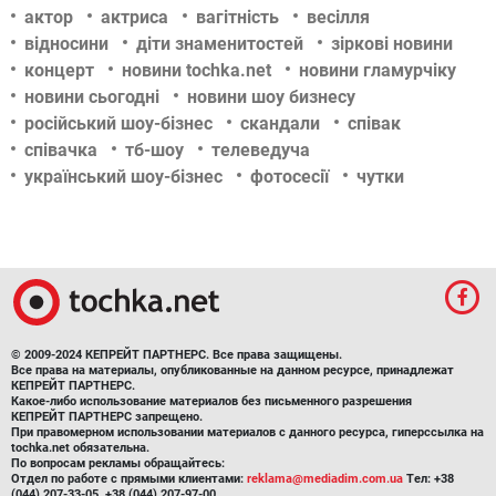
актор
актриса
вагітність
весілля
відносини
діти знаменитостей
зіркові новини
концерт
новини tochka.net
новини гламурчіку
новини сьогодні
новини шоу бизнесу
російський шоу-бізнес
скандали
співак
співачка
тб-шоу
телеведуча
український шоу-бізнес
фотосесії
чутки
© 2009-2024 КЕПРЕЙТ ПАРТНЕРС. Все права защищены.
Все права на материалы, опубликованные на данном ресурсе, принадлежат
КЕПРЕЙТ ПАРТНЕРС.
Какое-либо использование материалов без письменного разрешения
КЕПРЕЙТ ПАРТНЕРС запрещено.
При правомерном использовании материалов с данного ресурса, гиперссылка на
tochka.net обязательна.
По вопросам рекламы обращайтесь:
Отдел по работе с прямыми клиентами:
reklama@mediadim.com.ua
Тел: +38
(044) 207-33-05, +38 (044) 207-97-00