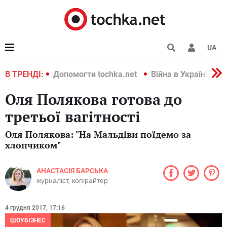
UA
країні 2022
В ТРЕНДІ:
Допомогти tochka.net
Війна в Україні 202
Оля Полякова готова до
третьої вагітності
Оля Полякова: "На Мальдіви поїдемо за
хлопчиком"
АНАСТАСІЯ БАРСЬКА
журналіст, копірайтер
4 грудня 2017, 17:16
ШОУБІЗНЕС