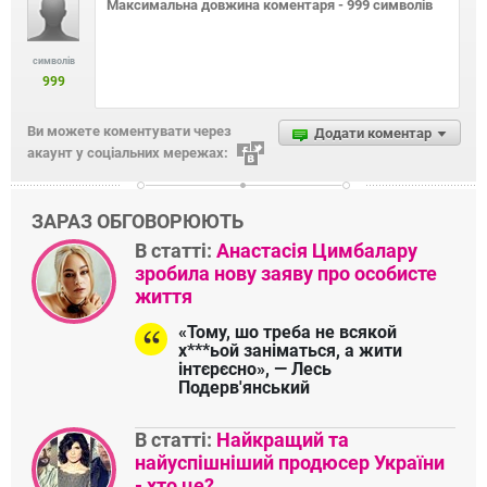
символів
999
Ви можете коментувати через
Додати коментар
акаунт у соціальних мережах:
ЗАРАЗ ОБГОВОРЮЮТЬ
В статті:
Анастасія Цимбалару
зробила нову заяву про особисте
життя
«Тому, шо треба не всякой
х***ьой заніматься, а жити
інтєрєсно», — Лесь
Подерв'янський
В статті:
Найкращий та
найуспішніший продюсер України
- хто це?