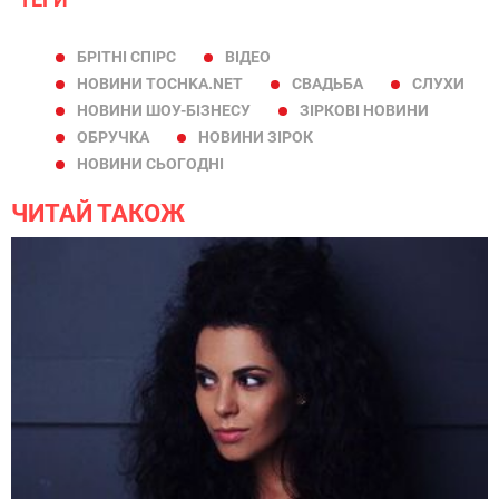
БРІТНІ СПІРС
ВІДЕО
НОВИНИ TOCHKA.NET
СВАДЬБА
СЛУХИ
НОВИНИ ШОУ-БІЗНЕСУ
ЗІРКОВІ НОВИНИ
ОБРУЧКА
НОВИНИ ЗІРОК
НОВИНИ СЬОГОДНІ
ЧИТАЙ ТАКОЖ