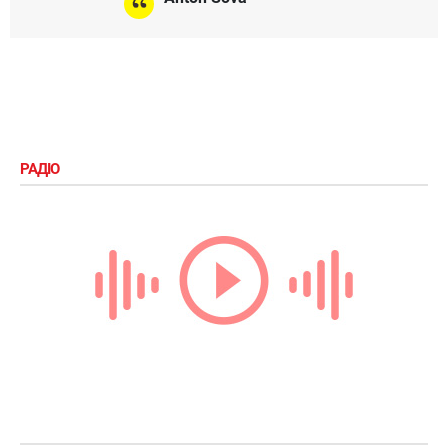
РАДІО