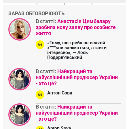
ЗАРАЗ ОБГОВОРЮЮТЬ
В статті:
Анастасія Цимбалару
зробила нову заяву про особисте
життя
«Тому, шо треба не всякой
х***ьой заніматься, а жити
інтєрєсно», — Лесь
Подерв'янський
В статті:
Найкращий та
найуспішніший продюсер України
- хто це?
Антон Сова
В статті:
Найкращий та
найуспішніший продюсер України
- хто це?
Anton Sova