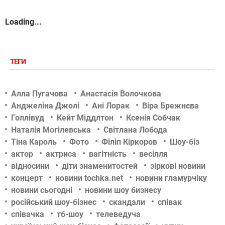
Loading...
ТЕГИ
Алла Пугачова
Анастасія Волочкова
Анджеліна Джолі
Ані Лорак
Віра Брежнєва
Голлівуд
Кейт Міддлтон
Ксенія Собчак
Наталія Могілевська
Світлана Лобода
Тіна Кароль
Фото
Філіп Кіркоров
Шоу-біз
актор
актриса
вагітність
весілля
відносини
діти знаменитостей
зіркові новини
концерт
новини tochka.net
новини гламурчіку
новини сьогодні
новини шоу бизнесу
російський шоу-бізнес
скандали
співак
співачка
тб-шоу
телеведуча