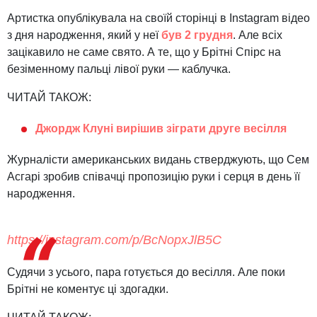
Артистка опублікувала на своїй сторінці в Instagram відео
з дня народження, який у неї
був 2 грудня
.
Але всіх
зацікавило не саме свято. А те, що у Брітні Спірс на
безіменному пальці лівої руки — каблучка.
ЧИТАЙ ТАКОЖ:
Джордж Клуні вирішив зіграти друге весілля
Журналісти американських видань стверджують, що Сем
Асгарі зробив співачці пропозицію руки і серця в день її
народження.
https://instagram.com/p/BcNopxJlB5C
Судячи з усього, пара готується до весілля. Але поки
Брітні не коментує ці здогадки.