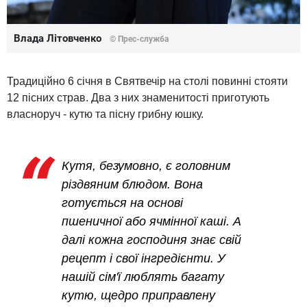
Влада Літовченко
© Прес-служба
Традиційно 6 січня в Святвечір на столі повинні стояти
12 пісних страв. Два з них знаменитості приготують
власноруч - кутю та пісну грибну юшку.
Кутя, безумовно, є головним
різдвяним блюдом. Вона
готується на основі
пшеничної або ячмінної каші. А
далі кожна господиня знає свій
рецепт і свої інгредієнти. У
нашій сім'ї люблять багату
кутю, щедро приправлену