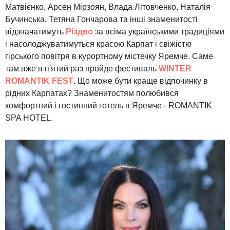
Матвієнко, Арсен Мірзоян, Влада Літовченко, Наталія
Бучинська, Тетяна Гончарова та інші знаменитості
відзначатимуть
Різдво
за всіма українськими традиціями
і насолоджуватимуться красою Карпат і свіжістю
гірського повітря в курортному містечку Яремче. Саме
там вже в п'ятий раз пройде фестиваль
WINTER
ROMANTIK FEST
. Що може бути краще відпочинку в
рідних Карпатах? Знаменитостям полюбився
комфортний і гостинний готель в Яремче - ROMANTIK
SPA HOTEL.