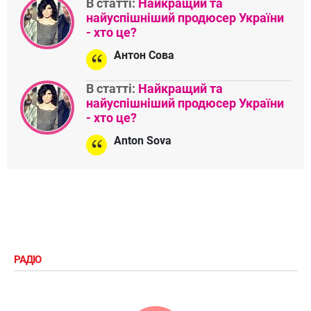
Ви можете коментувати через
Додати коментар
акаунт у соціальних мережах:
ЗАРАЗ ОБГОВОРЮЮТЬ
В статті:
Анастасія Цимбалару
зробила нову заяву про особисте
життя
«Тому, шо треба не всякой
х***ьой заніматься, а жити
інтєрєсно», — Лесь
Подерв'янський
В статті:
Найкращий та
найуспішніший продюсер України
- хто це?
Антон Сова