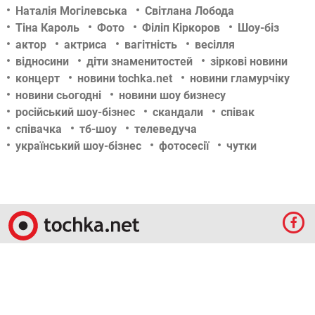
Loading...
ТЕГИ
Алла Пугачова
Анастасія Волочкова
Анджеліна Джолі
Ані Лорак
Віра Брежнєва
Голлівуд
Кейт Міддлтон
Ксенія Собчак
Наталія Могілевська
Світлана Лобода
Тіна Кароль
Фото
Філіп Кіркоров
Шоу-біз
актор
актриса
вагітність
весілля
відносини
діти знаменитостей
зіркові новини
концерт
новини tochka.net
новини гламурчіку