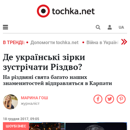
UA
країні 2022
В ТРЕНДІ:
Допомогти tochka.net
Війна в Україні 202
Де українські зірки
зустрічати Різдво?
На різдвяні свята багато наших
знаменитостей відправляться в Карпати
МАРИНА ГОШ
журналіст
18 грудня 2017, 09:05
ШОУБІЗНЕС