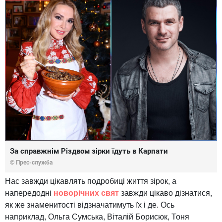
За справжнім Різдвом зірки їдуть в Карпати
© Прес-служба
Нас завжди цікавлять подробиці життя зірок, а
напередодні
новорічних свят
завжди цікаво дізнатися,
як же знаменитості відзначатимуть їх і де. Ось
наприклад, Ольга Сумська, Віталій Борисюк, Тоня