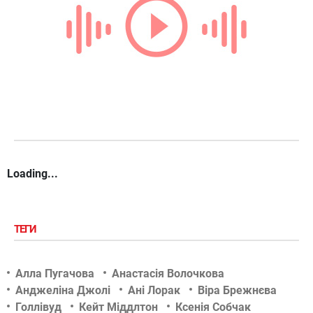
В статті:
Найкращий та
найуспішніший продюсер України
- хто це?
Anton Sova
РАДІО