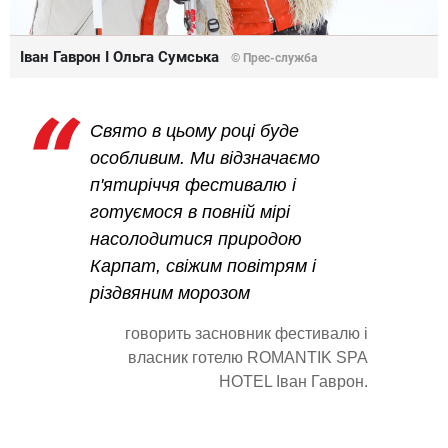
Іван Гаврон І Ольга Сумська
© Прес-служба
Свято в цьому році буде
особливим. Ми відзначаємо
п'ятиріччя фестивалю і
готуємося в повній мірі
насолодитися природою
Карпат, свіжим повітрям і
різдвяним морозом
говорить засновник фестивалю і
власник готелю ROMANTIK SPA
HOTEL Іван Гаврон.