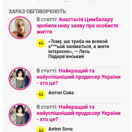
ЗАРАЗ ОБГОВОРЮЮТЬ
В статті:
Анастасія Цимбалару
зробила нову заяву про особисте
життя
«Тому, шо треба не всякой
х***ьой заніматься, а жити
інтєрєсно», — Лесь
Подерв'янський
В статті:
Найкращий та
найуспішніший продюсер України
- хто це?
Антон Сова
В статті:
Найкращий та
найуспішніший продюсер України
- хто це?
Anton Sova