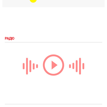
РАДІО