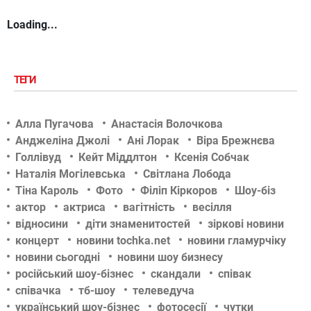
Loading...
ТЕГИ
Алла Пугачова
Анастасія Волочкова
Анджеліна Джолі
Ані Лорак
Віра Брежнєва
Голлівуд
Кейт Міддлтон
Ксенія Собчак
Наталія Могілевська
Світлана Лобода
Тіна Кароль
Фото
Філіп Кіркоров
Шоу-біз
актор
актриса
вагітність
весілля
відносини
діти знаменитостей
зіркові новини
концерт
новини tochka.net
новини гламурчіку
новини сьогодні
новини шоу бизнесу
російський шоу-бізнес
скандали
співак
співачка
тб-шоу
телеведуча
український шоу-бізнес
фотосесії
чутки