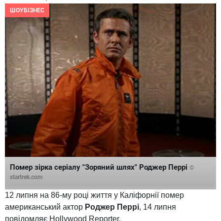
ШОУБІЗНЕС
Помер зірка серіалу "Зоряний шлях" Роджер Перрі
©
startrek.com
12 липня на 86-му році життя у Каліфорнії помер
американський актор
Роджер Перрі
, 14 липня
повідомляє Hollywood Reporter.