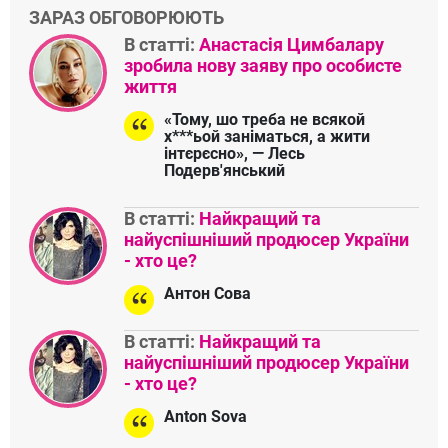
ЗАРАЗ ОБГОВОРЮЮТЬ
В статті:
Анастасія Цимбалару
зробила нову заяву про особисте
життя
«Тому, шо треба не всякой
х***ьой заніматься, а жити
інтєрєсно», — Лесь
Подерв'янський
В статті:
Найкращий та
найуспішніший продюсер України
- хто це?
Антон Сова
В статті:
Найкращий та
найуспішніший продюсер України
- хто це?
Anton Sova