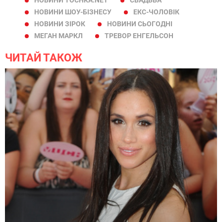
НОВИНИ TOCHKA.NET
СВАДЬБА
НОВИНИ ШОУ-БІЗНЕСУ
ЕКС-ЧОЛОВІК
НОВИНИ ЗІРОК
НОВИНИ СЬОГОДНІ
МЕГАН МАРКЛ
ТРЕВОР ЕНГЕЛЬСОН
ЧИТАЙ ТАКОЖ