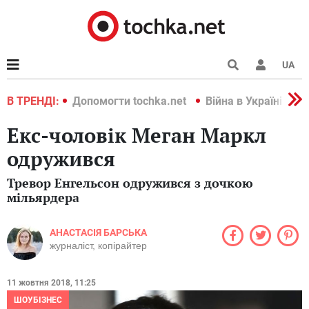
UA
країні 2022
В ТРЕНДІ:
Допомогти tochka.net
Війна в Україні 202
Екс-чоловік Меган Маркл
одружився
Тревор Енгельсон одружився з дочкою
мільярдера
АНАСТАСІЯ БАРСЬКА
журналіст, копірайтер
11 жовтня 2018, 11:25
ШОУБІЗНЕС