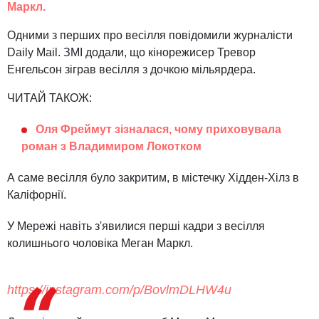
Маркл.
Одними з перших про весілля повідомили журналісти
Daily Mail. ЗМІ додали, що кінорежисер Тревор
Енгельсон зіграв весілля з дочкою мільярдера.
ЧИТАЙ ТАКОЖ:
Оля Фреймут зізналася, чому приховувала
роман з Владимиром Локотком
А саме весілля було закритим, в містечку Хідден-Хілз в
Каліфорнії.
У Мережі навіть з'явилися перші кадри з весілля
колишнього чоловіка Меган Маркл.
https://instagram.com/p/BovlmDLHW4u