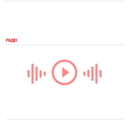
РАДІО