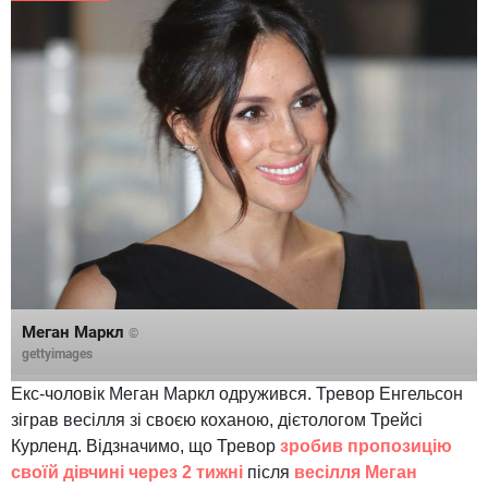
Меган Маркл
©
gettyimages
Екс-чоловік Меган Маркл одружився. Тревор Енгельсон
зіграв весілля зі своєю коханою, дієтологом Трейсі
Курленд. Відзначимо, що Тревор
зробив пропозицію
своїй дівчині через 2 тижні
після
весілля Меган