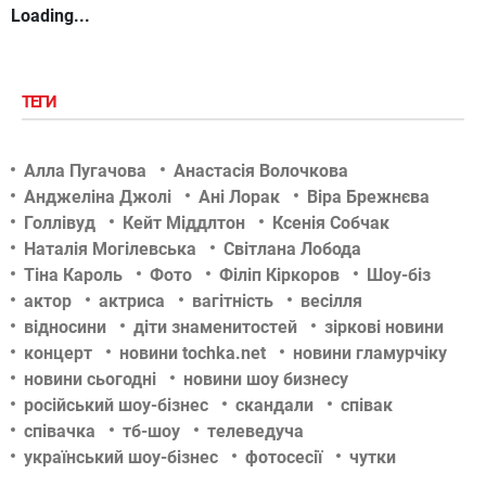
Loading...
ТЕГИ
Алла Пугачова
Анастасія Волочкова
Анджеліна Джолі
Ані Лорак
Віра Брежнєва
Голлівуд
Кейт Міддлтон
Ксенія Собчак
Наталія Могілевська
Світлана Лобода
Тіна Кароль
Фото
Філіп Кіркоров
Шоу-біз
актор
актриса
вагітність
весілля
відносини
діти знаменитостей
зіркові новини
концерт
новини tochka.net
новини гламурчіку
новини сьогодні
новини шоу бизнесу
російський шоу-бізнес
скандали
співак
співачка
тб-шоу
телеведуча
український шоу-бізнес
фотосесії
чутки