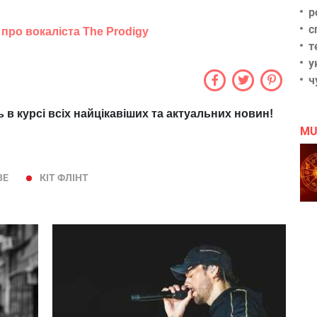
р
с
 про вокаліста The Prodigy
т
у
ч
ь в курсі всіх найцікавіших та актуальних новин!
MU
ВЕ
КІТ ФЛІНТ