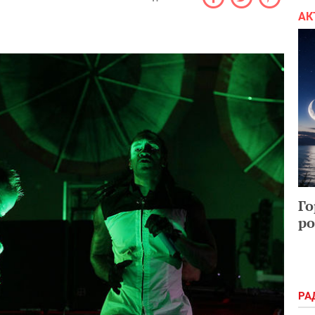
АК
Го
ро
РА