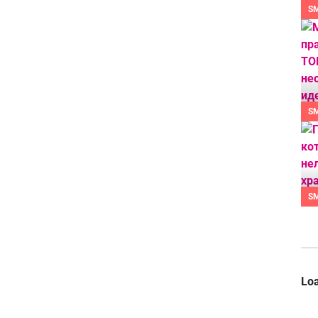
S
S
S
Loa