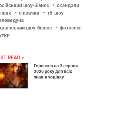
осійський шоу-бізнес
скандали
півак
співачка
тб-шоу
елеведуча
країнський шоу-бізнес
фотосесії
утки
ST READ
Гороскоп на 3 серпня
2026 року для всіх
знаків зодіаку