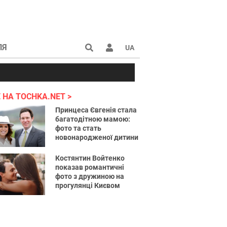
ЛЯ
UA
країні 2022
 НА TOCHKA.NET
Принцеса Євгенія стала
багатодітною мамою:
фото та стать
новонародженої дитини
Костянтин Войтенко
показав романтичні
фото з дружиною на
прогулянці Києвом