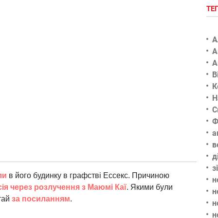
ТЕ
А
А
А
В
К
Н
С
Ф
а
в
д
з
ли
в його будинку в графстві Ессекс. Причиною
н
ія через розлучення з Маюмі Каї
. Якими були
н
итай
за посиланням
.
н
н