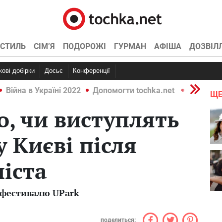
СТИЛЬ
СІМ’Я
ПОДОРОЖІ
ГУРМАН
АФІША
ДОЗВІЛ
ркові добірки
Досьє
Конференції
Війна в Україні 2022
Допомогти tochka.net
Війна в У
ЩЕ
о, чи виступлять
у Києві після
ліста
 фестивалю UPark
поделиться: