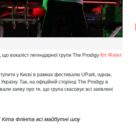
о, що вокаліст легендарної групи The Prodigy
Кіт Флінт
тупити у Києві в рамках фестивалю UPark, однак,
 Україну. Так, на офіційній сторінці The Prodigy в
вали заяву про те, що група скасовує всі заявлені
і Кіта Флінта всі майбутні шоу