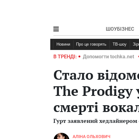
ШОУБІЗНЕС
Новини
Про це говорять
ТВ-шоу
Зі
ochka.net
Війна в Україні 2022
В ТРЕНДІ:
Допомогти tochka.net
Стало відом
The Prodigy 
смерті вока
Гурт заявлений хедлайнером
АЛІНА ОЛЬХОВИЧ