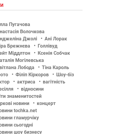
ГИ
лла Пугачова
настасія Волочкова
нджеліна Джолі
Ані Лорак
іра Брежнєва
Голлівуд
ейт Міддлтон
Ксенія Собчак
аталія Могілевська
вітлана Лобода
Тіна Кароль
ото
Філіп Кіркоров
Шоу-біз
ктор
актриса
вагітність
есілля
відносини
іти знаменитостей
іркові новини
концерт
овини tochka.net
овини гламурчіку
овини сьогодні
овини шоу бизнесу