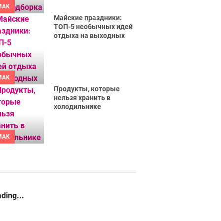
MAK
Майские праздники:
ТОП-5 необычных идей
отдыха на выходных
MAK
Продукты, которые
нельзя хранить в
холодильнике
MAK
ding...