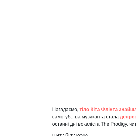
Нагадаємо,
тіло Кіта Флінта знайш
самогубства музиканта стала
депрес
останні дні вокаліста The Prodigy, ч