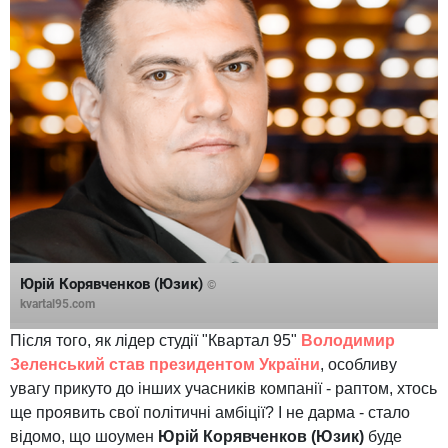
Юрій Корявченков (Юзик)
©
kvartal95.com
Після того, як лідер студії "Квартал 95"
Володимир
Зеленський став президентом України
, особливу
увагу прикуто до інших учасників компанії - раптом, хтось
ще проявить свої політичні амбіції? І не дарма - стало
відомо, що шоумен
Юрій Корявченков (Юзик)
буде