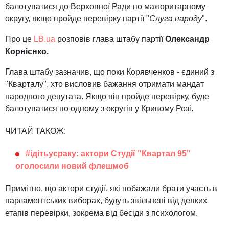
балотуватися до Верховної Ради по мажоритарному
округу, якщо пройде перевірку партії "
Слуга народу
".
Про це
LB.ua
розповів глава штабу партії
Олександр
Корнієнко.
Глава штабу зазначив, що поки Корявченков - єдиний з
"Кварталу", хто висловив бажання отримати мандат
народного депутата. Якщо він пройде перевірку, буде
балотуватися по одному з округів у Кривому Розі.
ЧИТАЙ ТАКОЖ:
#ідітьусраку: актори Студії "Квартал 95"
оголосили новий флешмоб
Примітно, що актори студії, які побажали брати участь в
парламентських виборах, будуть звільнені від деяких
етапів перевірки, зокрема від бесіди з психологом.