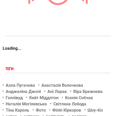
Loading...
ТЕГИ
Алла Пугачова
Анастасія Волочкова
Анджеліна Джолі
Ані Лорак
Віра Брежнєва
Голлівуд
Кейт Міддлтон
Ксенія Собчак
Наталія Могілевська
Світлана Лобода
Тіна Кароль
Фото
Філіп Кіркоров
Шоу-біз