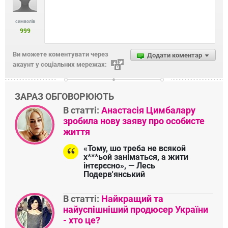
символів
999
Ви можете коментувати через
Додати коментар
акаунт у соціальних мережах:
ЗАРАЗ ОБГОВОРЮЮТЬ
В статті:
Анастасія Цимбалару
зробила нову заяву про особисте
життя
«Тому, шо треба не всякой
х***ьой заніматься, а жити
інтєрєсно», — Лесь
Подерв'янський
В статті:
Найкращий та
найуспішніший продюсер України
- хто це?