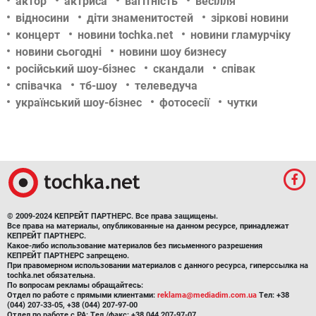
актор
актриса
вагітність
весілля
відносини
діти знаменитостей
зіркові новини
концерт
новини tochka.net
новини гламурчіку
новини сьогодні
новини шоу бизнесу
російський шоу-бізнес
скандали
співак
співачка
тб-шоу
телеведуча
український шоу-бізнес
фотосесії
чутки
© 2009-2024 КЕПРЕЙТ ПАРТНЕРС. Все права защищены.
Все права на материалы, опубликованные на данном ресурсе, принадлежат
КЕПРЕЙТ ПАРТНЕРС.
Какое-либо использование материалов без письменного разрешения
КЕПРЕЙТ ПАРТНЕРС запрещено.
При правомерном использовании материалов с данного ресурса, гиперссылка на
tochka.net обязательна.
По вопросам рекламы обращайтесь:
Отдел по работе с прямыми клиентами:
reklama@mediadim.com.ua
Тел: +38
(044) 207-33-05, +38 (044) 207-97-00
Отдел по работе с РА: Тел./факс: +38 044 207-97-07