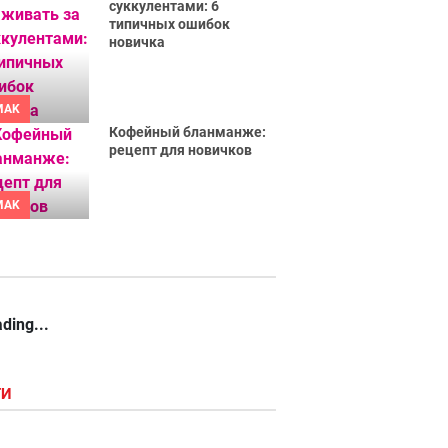
суккулентами: 6
типичных ошибок
новичка
MAK
Кофейный бланманже:
рецепт для новичков
MAK
ding...
ГИ