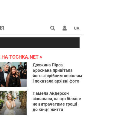
ЛЯ
UA
країні 2022
 НА TOCHKA.NET
Дружина Пірса
Броснана привітала
його зі срібним весіллям
і показала архівні фото
Памела Андерсон
зізналася, на що більше
не витрачатиме гроші
до кінця життя