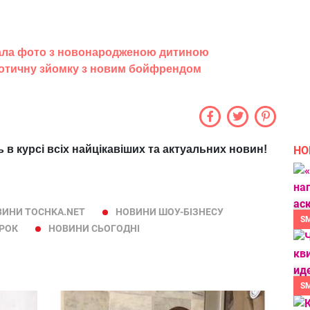
овала фото з новонародженою дитиною
ротичну зйомку з новим бойфрендом
ь в курсі всіх найцікавіших та актуальних новин!
НО
ВИНИ TOCHKA.NET
НОВИНИ ШОУ-БІЗНЕСУ
S
ІРОК
НОВИНИ СЬОГОДНІ
S