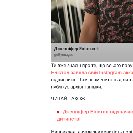
Дженніфер Еністон
©
gettyimages
Ти вже знаєш про те, що всього пару
Еністон завела свій Instagram-акк
підписників. Там знаменитість ділить
публікує архівні знімки.
ЧИТАЙ ТАКОЖ:
Дженніфер Еністон відзначає
дитинстві
Наприклад, днями знаменитість поді