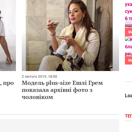
S
S
2 лютого 2019, 18:00
, про
Модель plus-size Ешлі Грем
показала архівні фото з
Loa
чоловіком
ТЕ