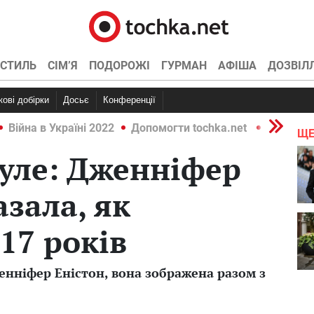
СТИЛЬ
СІМ’Я
ПОДОРОЖІ
ГУРМАН
АФІША
ДОЗВІЛ
ркові добірки
Досьє
Конференції
Війна в Україні 2022
Допомогти tochka.net
Війна в У
ЩЕ
уле: Дженніфер
азала, як
17 років
енніфер Еністон, вона зображена разом з