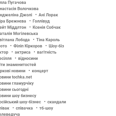
лла Пугачова
настасія Волочкова
нджеліна Джолі
Ані Лорак
іра Брежнєва
Голлівуд
ейт Міддлтон
Ксенія Собчак
аталія Могілевська
вітлана Лобода
Тіна Кароль
ото
Філіп Кіркоров
Шоу-біз
ктор
актриса
вагітність
есілля
відносини
іти знаменитостей
іркові новини
концерт
овини tochka.net
овини гламурчіку
овини сьогодні
овини шоу бизнесу
осійський шоу-бізнес
скандали
півак
співачка
тб-шоу
елеведуча