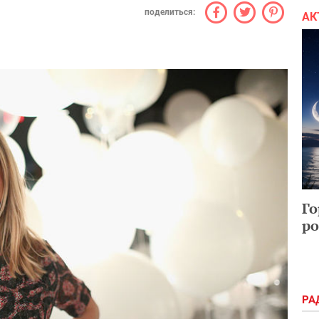
поделиться:
АК
Го
ро
РА