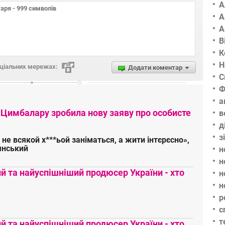
А
А
А
В
К
Н
оціальних мережах:
Додати коментар
С
Ф
а
 Цимбалару зробила нову заяву про особисте
в
д
з
 не всякой х***ьой заніматься, а жити інтєрєсно»,
янський
н
н
 та найуспішніший продюсер України - хто
н
н
р
с
т
 та найуспішніший продюсер України - хто