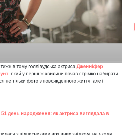
 тижнів тому голлівудська актриса
Дженніфер
аунт
, який у перші ж хвилини почав стрімко набирати
ся не тільки фото з повсякденного життя, але і
 51 день народження: як актриса виглядала в
лилася з підписниками архівних знімком, на якому