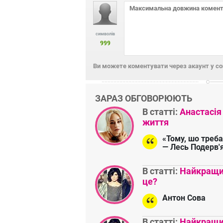
символів
999
Ви можете коментувати через акаунт у с
ЗАРАЗ ОБГОВОРЮЮТЬ
В статті:
Анастасія
життя
«Тому, шо треба
— Лесь Подерв'
В статті:
Найкращий
це?
Антон Сова
В статті:
Найкращий