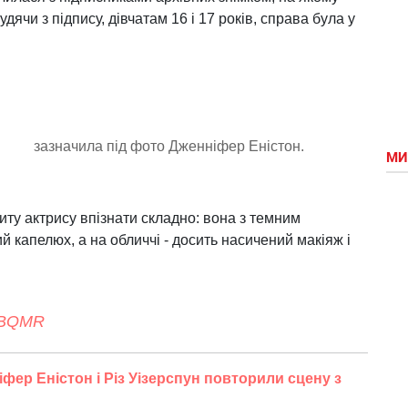
ячи з підпису, дівчатам 16 і 17 років, справа була у
зазначила під фото Дженніфер Еністон.
МИ
ту актрису впізнати складно: вона з темним
ий капелюх, а на обличчі - досить насичений макіяж і
1ZBQMR
фер Еністон і Різ Уізерспун повторили сцену з