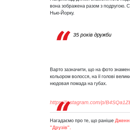
вона зображена разом з подругою. Суд
Нью-Йорку.
35 років дружби
Варто зазначити, що на фото знамени
кольором волосся, на її голові велик
нюдовая помада на губах.
https://instagram.com/p/B4SQa
Нагадаємо про те, що раніше
Дженні
"Друзів".