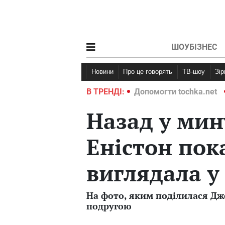
ШОУБІЗНЕС
Новини
Про це говорять
ТВ-шоу
Зі
ochka.net
Війна в Україні 2022
В ТРЕНДІ:
Допомогти tochka.net
Назад у мин
Еністон пок
виглядала у 
На фото, яким поділилася Дж
подругою