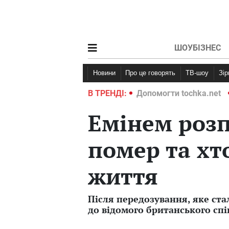
ШОУБІЗНЕС
Новини
Про це говорять
ТВ-шоу
Зі
ochka.net
Війна в Україні 2022
В ТРЕНДІ:
Допомогти tochka.net
Емінем розп
помер та хт
життя
Після передозування, яке ста
до відомого британського спі