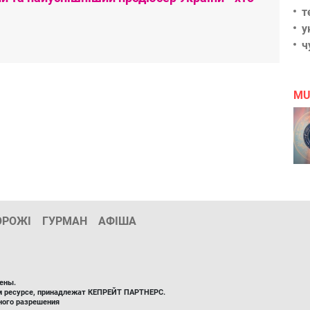
т
у
ч
MU
ОРОЖІ
ГУРМАН
АФІША
ены.
ом ресурсе, принадлежат КЕПРЕЙТ ПАРТНЕРС.
ного разрешения