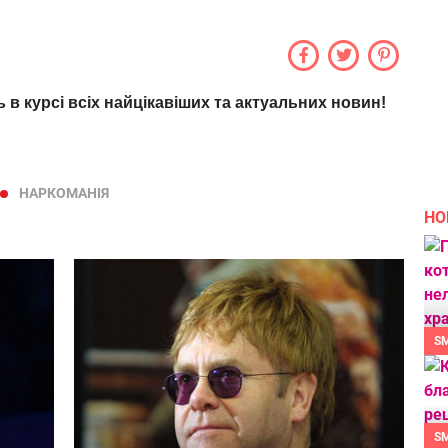
ь в курсі всіх найцікавіших та актуальних новин!
НАРКОМАНІЯ
НО
S
S