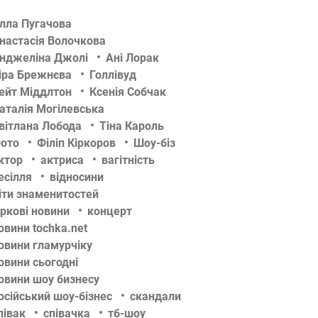
лла Пугачова
настасія Волочкова
нджеліна Джолі
Ані Лорак
іра Брежнєва
Голлівуд
ейт Міддлтон
Ксенія Собчак
аталія Могілевська
вітлана Лобода
Тіна Кароль
ото
Філіп Кіркоров
Шоу-біз
ктор
актриса
вагітність
есілля
відносини
іти знаменитостей
іркові новини
концерт
овини tochka.net
овини гламурчіку
овини сьогодні
овини шоу бизнесу
осійський шоу-бізнес
скандали
півак
співачка
тб-шоу