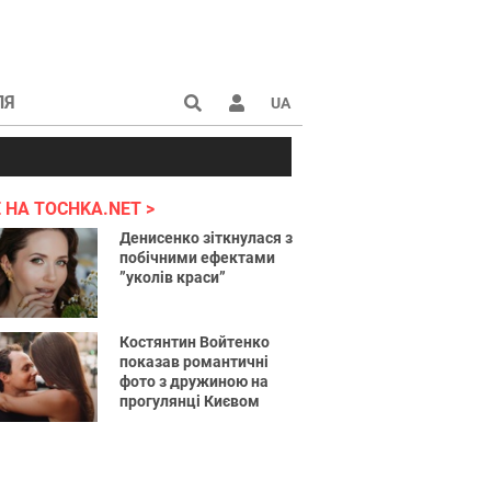
ЛЯ
UA
країні 2022
 НА TOCHKA.NET
Денисенко зіткнулася з
побічними ефектами
”уколів краси”
Костянтин Войтенко
показав романтичні
фото з дружиною на
прогулянці Києвом