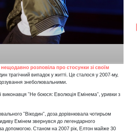
о нещодавно розповіла про стосунки зі своїм
дин трагічний випадок у житті. Це сталося у 2007-му,
едозування знеболювальними.
і виконавця "Не боюся: Еволюція Емінема", уривки з
лювального "Вікодин", доза дорівнювала чотирьом
ецидиву Емінем звернувся до легендарного
за допомогою. Станом на 2007 рік, Елтон майже 30