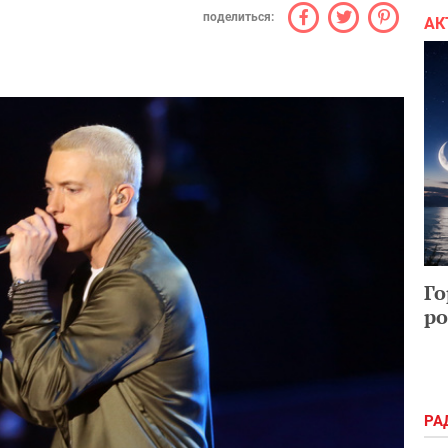
поделиться:
АК
Го
ро
РА