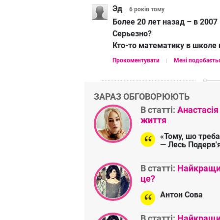
Эд
6 років
тому
Более 20 лет назад – в 2007
Серьезно?
Кто-то математику в школе 
Прокоментувати
Мені подобаєть
ЗАРАЗ ОБГОВОРЮЮТЬ
В статті:
Анастасія
життя
«Тому, шо треба
— Лесь Подерв'
В статті:
Найкращий
це?
Антон Сова
В статті:
Найкращий