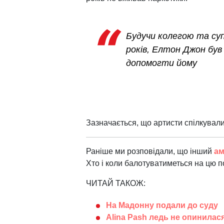
Будучи колегою та су
років, Елтон Джон був
допомогти йому
Зазначається, що артисти спілкували
Раніше ми розповідали, що інший
ам
Хто і коли балотуватиметься на цю п
ЧИТАЙ ТАКОЖ:
На Мадонну подали до суду
Alina Pash ледь не опинилася