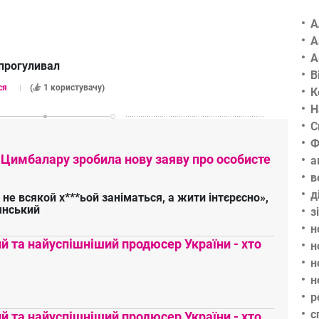
А
А
А
прогуливал
В
ся
(
1 користувачу
)
К
Н
С
Ф
 Цимбалару зробила нову заяву про особисте
а
в
д
 не всякой х***ьой заніматься, а жити інтєрєсно»,
янський
з
н
 та найуспішніший продюсер України - хто
н
н
н
р
с
 та найуспішніший продюсер України - хто