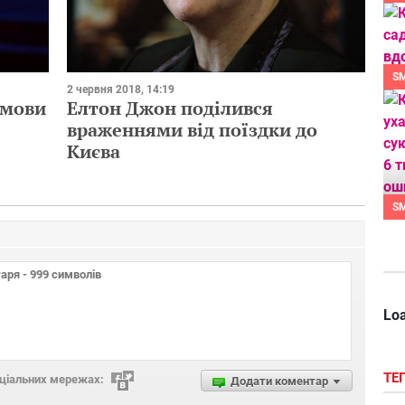
S
2 червня 2018, 14:19
змови
Елтон Джон поділився
враженнями від поїздки до
Києва
S
Loa
ТЕ
оціальних мережах:
Додати коментар