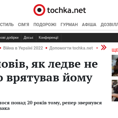
СТИЛЬ
СІМ’Я
ПОДОРОЖІ
ГУРМАН
АФІША
ДОЗВІЛ
ркові добірки
Досьє
Конференції
Війна в Україні 2022
Допомогти tochka.net
Війна в У
ЩЕ
овів, як ледве не
о врятував йому
лося понад 20 років тому, репер звернувся
вака