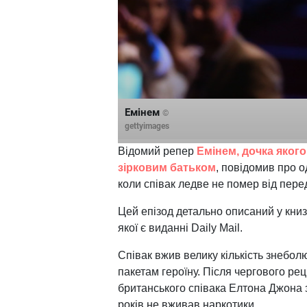
Емінем
©
gettyimages
Відомий репер
Емінем, дочка яког
зірковим батьком
, повідомив про о
коли співак ледве не помер від пер
Цей епізод детально описаний у книз
якої є виданні Daily Mail.
Співак вжив велику кількість знебо
пакетам героїну. Після чергового р
британського співака Елтона Джона 
років не вживав наркотики.