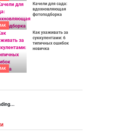
Качели для сада:
вдохновляющая
фотоподборка
MAK
Как ухаживать за
суккулентами: 6
типичных ошибок
новичка
MAK
ding...
ГИ