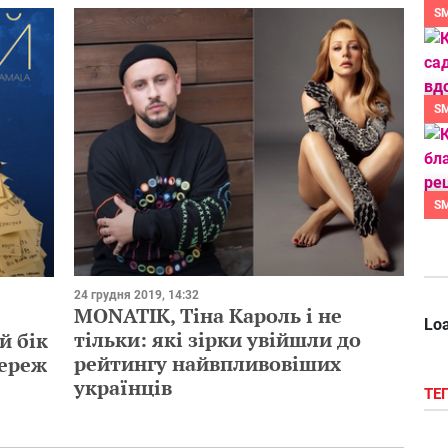
S
S
S
24 грудня 2019, 14:32
MONATIK, Тіна Кароль і не
Loa
тільки: які зірки увійшли до
й бік
рейтингу найвпливовіших
мереж
українців
ТЕ