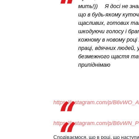
мить!)) ⠀ Я досi не зн
що в будь-якому куточк
щасливих, готових тан
шкодуючи голосу і бра
кожному в новому році
працi, вдячних людей, у
безмежного щастя та м
припіднімаю
https://instagram.com/p/B6vWO
https://instagram.com/p/B6vWN_
Сподіваємося, що в році, що наступи