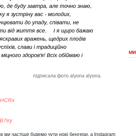
аю, де буду завтра, але точно знаю,
у я зустрiну вас - молодих,
цювати до упаду, спiвати, не
ти вiд життя все. ⠀ I я щиро бажаю
 яскравих вражень, щедрих плодiв
спiхiв, слави i традицiйно
МИ
iцного здоров'я! Всiх обiймаю і
підписала фото alyona alyona.
_AHCRx
PB7ey
в ми частіше будемо чути нові бенгери, а Instagram