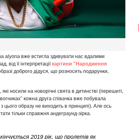
a alyona вже встигла здивувати нас вдалими
д, від її інтерпретації
картини "Народження
образі доброго дідуся, що розносить подарунки,
 які носили на новорічні свята в дитинстві (перешиті,
х вогниках" кожна друга співачка вже побувала
з цього образу не виходить в принципі). Але ось
тати тільки справжня андеграунд-зірка.
акiнчується 2019 рiк, що пролетiв як