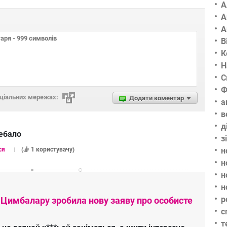
А
А
А
В
К
Н
С
Ф
оціальних мережах:
Додати коментар
а
в
д
ебало
з
ся
(
1 користувачу
)
н
н
н
н
р
 Цимбалару зробила нову заяву про особисте
с
т