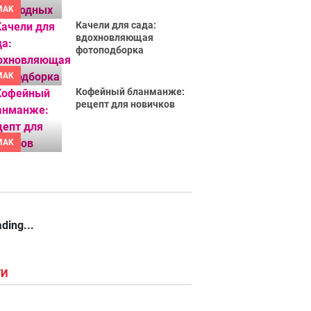
MAK
Качели для сада:
вдохновляющая
фотоподборка
MAK
Кофейный бланманже:
рецепт для новичков
MAK
ding...
ГИ