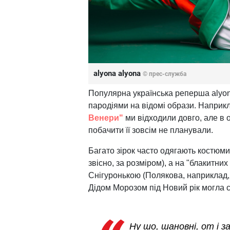
alyona alyona
© прес-служба
Популярна українська реперша alyon
пародіями на відомі образи. Наприкла
Венери"
ми відходили довго, але в 
побачити її зовсім не планували.
Багато зірок часто одягають костюми,
звісно, за розміром), а на "блакитни
Снігуронькою (Полякова, наприклад, 
Дідом Морозом під Новий рік могла с
Ну шо, шановні, от і з