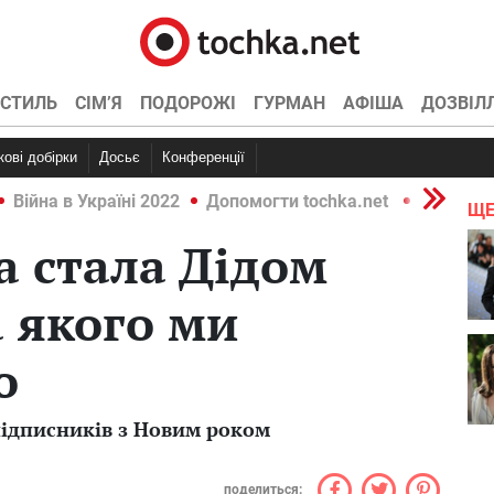
СТИЛЬ
СІМ’Я
ПОДОРОЖІ
ГУРМАН
АФІША
ДОЗВІЛ
ркові добірки
Досьє
Конференції
Війна в Україні 2022
Допомогти tochka.net
Війна в У
ЩЕ
a стала Дідом
 якого ми
о
підписників з Новим роком
поделиться: