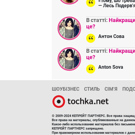
«Тому, шо треба
— Лесь Подерв'
В статті:
Найкращий
це?
Антон Сова
В статті:
Найкращий
це?
Anton Sova
ШОУБІЗНЕС
СТИЛЬ
СІМ’Я
ПОД
© 2009-2024 КЕПРЕЙТ ПАРТНЕРС. Все права защищ
Все права на материалы, опубликованные на данн
Какое-либо использование материалов без письмен
КЕПРЕЙТ ПАРТНЕРС запрещено.
При правомерном использовании материалов с данно