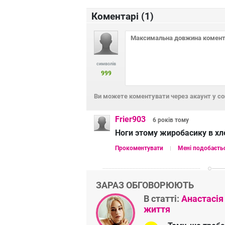
Коментарі (
1
)
символів
999
Ви можете коментувати через акаунт у с
Frier903
6 років
тому
Ноги этому жиробасику в хл
Прокоментувати
Мені подобаєть
ЗАРАЗ ОБГОВОРЮЮТЬ
В статті:
Анастасія
життя