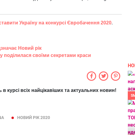
дставити Україну на конкурсі Євробачення 2020
.
дзначає Новий рік
су поділилася своїми секретами краси
НО
ь в курсі всіх найцікавіших та актуальних новин!
S
NA
НОВИЙ РІК 2020