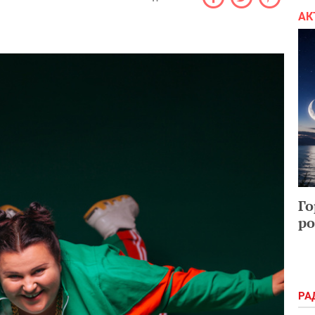
АК
Го
ро
РА