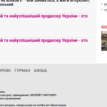
 не всякой х***ьой заніматься, а жити інтєрєсно»,
у
янський
ч
 та найуспішніший продюсер України - хто
MU
 та найуспішніший продюсер України - хто
ОРОЖІ
ГУРМАН
АФІША
ены.
ом ресурсе, принадлежат КЕПРЕЙТ ПАРТНЕРС.
ного разрешения
го ресурса, гиперссылка на tochka.net обязательна.