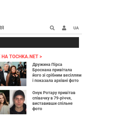
ЛЯ
UA
країні 2022
 НА TOCHKA.NET
Дружина Пірса
Броснана привітала
його зі срібним весіллям
і показала архівні фото
Онук Ротару привітав
співачку в 79-річчя,
виставивши спільне
фото