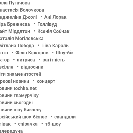
лла Пугачова
настасія Волочкова
нджеліна Джолі
Ані Лорак
іра Брежнєва
Голлівуд
ейт Міддлтон
Ксенія Собчак
аталія Могілевська
вітлана Лобода
Тіна Кароль
ото
Філіп Кіркоров
Шоу-біз
ктор
актриса
вагітність
есілля
відносини
іти знаменитостей
іркові новини
концерт
овини tochka.net
овини гламурчіку
овини сьогодні
овини шоу бизнесу
осійський шоу-бізнес
скандали
півак
співачка
тб-шоу
елеведуча