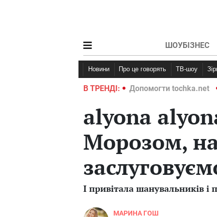
ШОУБІЗНЕС
Новини
Про це говорять
ТВ-шоу
Зі
ochka.net
Війна в Україні 2022
В ТРЕНДІ:
Допомогти tochka.net
alyona alyon
Морозом, на
заслуговуєм
І привітала шанувальників і 
МАРИНА ГОШ