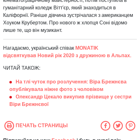
кінематографічному майстерності, потім поступила в
гуманітарний коледж Вітт'єр, який знаходиться в
Каліфорнії. Раніше дівчина зустрічалася з американцем
Хоуком Крубертом. Про нового ж хлопця Соні відомо
лише те, що він музикант.
Нагадаємо, український співак
MONATIK
відсвяткував Новий рік 2020 з дружиною в Альпах.
ЧИТАЙ ТАКОЖ:
На тлі чуток про розлучення: Віра Брежнєва
опублікувала ніжне фото з чоловіком
Олександр Цекало викупив прізвище у сестри
Віри Брежнєвої
ПЕЧАТЬ СТРАНИЦЫ