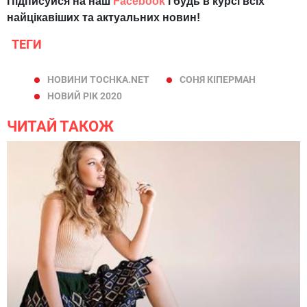
Підписуйся на наш
Facebook
і будь в курсі всіх
найцікавіших та актуальних новин!
ТЕГИ
НОВИНИ TOCHKA.NET
СОНЯ КІПЕРМАН
НОВИЙ РІК 2020
ЧИТАЙ ТАКОЖ