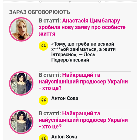
ЗАРАЗ ОБГОВОРЮЮТЬ
В статті:
Анастасія Цимбалару
зробила нову заяву про особисте
життя
«Тому, шо треба не всякой
х***ьой заніматься, а жити
інтєрєсно», — Лесь
Подерв'янський
В статті:
Найкращий та
найуспішніший продюсер України
- хто це?
Антон Сова
В статті:
Найкращий та
найуспішніший продюсер України
- хто це?
Anton Sova