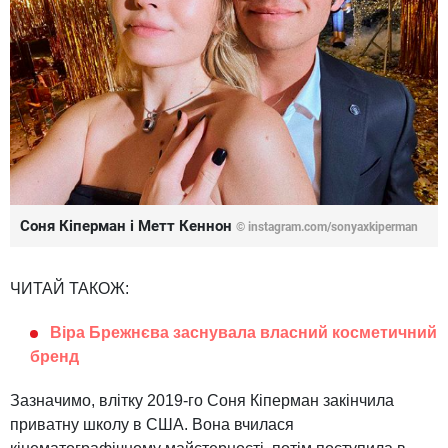
Соня Кіперман і Метт Кеннон
©
instagram.com/sonyaxkiperman
ЧИТАЙ ТАКОЖ:
Віра Брежнєва заснувала власний косметичний
бренд
Зазначимо, влітку 2019-го Соня Кіперман закінчила
приватну школу в США. Вона вчилася