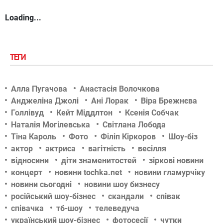
Loading...
ТЕГИ
Алла Пугачова
Анастасія Волочкова
Анджеліна Джолі
Ані Лорак
Віра Брежнєва
Голлівуд
Кейт Міддлтон
Ксенія Собчак
Наталія Могілевська
Світлана Лобода
Тіна Кароль
Фото
Філіп Кіркоров
Шоу-біз
актор
актриса
вагітність
весілля
відносини
діти знаменитостей
зіркові новини
концерт
новини tochka.net
новини гламурчіку
новини сьогодні
новини шоу бизнесу
російський шоу-бізнес
скандали
співак
співачка
тб-шоу
телеведуча
український шоу-бізнес
фотосесії
чутки