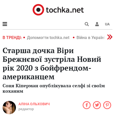
UA
країні 2022
В ТРЕНДІ:
Допомогти tochka.net
Війна в Україні 202
Старша дочка Віри
Брежнєвої зустріла Новий
рік 2020 з бойфрендом-
американцем
Соня Кіперман опублікувала селфі зі своїм
коханим
АЛІНА ОЛЬХОВИЧ
редактор