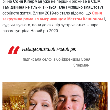
річна
Соня Кіперман
уже не перший рік живе в США.
Там дівчина не тільки вчиться, але і успішно влаштовує
особисте життя. Влітку 2019-го стало відомо, що
Соня
закрутила роман з американцем Меттом Кенноном
і,
судячи з усього, вони до сих пір зустрічаються - пара
разом зустріла Новий рік 2020.
Найщасливіший Новий рік
підписала селфі з бойфрендом Соня
Кіперман.