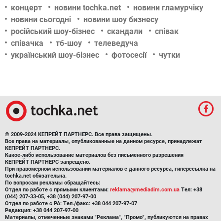
концерт
новини tochka.net
новини гламурчіку
новини сьогодні
новини шоу бизнесу
російський шоу-бізнес
скандали
співак
співачка
тб-шоу
телеведуча
український шоу-бізнес
фотосесії
чутки
© 2009-2024 КЕПРЕЙТ ПАРТНЕРС. Все права защищены.
Все права на материалы, опубликованные на данном ресурсе, принадлежат
КЕПРЕЙТ ПАРТНЕРС.
Какое-либо использование материалов без письменного разрешения
КЕПРЕЙТ ПАРТНЕРС запрещено.
При правомерном использовании материалов с данного ресурса, гиперссылка на
tochka.net обязательна.
По вопросам рекламы обращайтесь:
Отдел по работе с прямыми клиентами:
reklama@mediadim.com.ua
Тел: +38
(044) 207-33-05, +38 (044) 207-97-00
Отдел по работе с РА: Тел./факс: +38 044 207-97-07
Редакция: +38 044 207-97-00
Материалы, отмеченные знаками "Реклама", "Промо", публикуются на правах