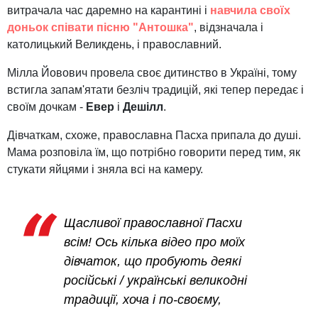
витрачала час даремно на карантині і
навчила своїх
доньок співати пісню "Антошка"
, відзначала і
католицький Великдень, і православний.
Мілла Йовович провела своє дитинство в Україні, тому
встигла запам'ятати безліч традицій, які тепер передає і
своїм дочкам -
Евер
і
Дешілл
.
Дівчаткам, схоже, православна Пасха припала до душі.
Мама розповіла їм, що потрібно говорити перед тим, як
стукати яйцями і зняла всі на камеру.
Щасливої ​​православної Пасхи
всім! Ось кілька відео про моїх
дівчаток, що пробують деякі
російські / українські великодні
традиції, хоча і по-своєму,