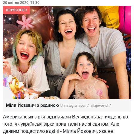
20 квітня 2020, 11:30
ШОУБІЗНЕС
Міли Йовович з родиною
© instagram.com/millajovovich/
Американські зірки відзначали Великдень за тиждень до
того, як українські зірки привітали нас зі святом. Але
деяким пощастило вдвічі - Мілла Йовович, яка не