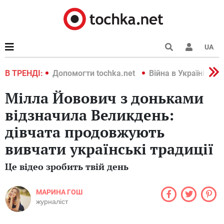
UA
країні 2022
В ТРЕНДІ:
Допомогти tochka.net
Війна в Україні 202
Мілла Йовович з доньками
відзначила Великдень:
дівчата продовжують
вивчати українські традиції
Це відео зробить твій день
МАРИНА ГОШ
журналіст