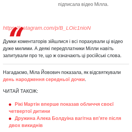
підписала відео Мілла.
https://instagram.com/p/B_LOic1nioN
Думки коментаторів зійшлися і всі порахували ці відео
дуже милими. А деякі передплатники Мілли навіть
запитували про те, що ж означають ці російські слова.
Нагадаємо, Міла Йовович показала, як відсвяткували
день народження середньої дочки
.
ЧИТАЙ ТАКОЖ:
Рікі Мартін вперше показав обличчя своєї
четвертої дитини
Дружина Алека Болдуіна вагітна вп'яте після
двох викиднів