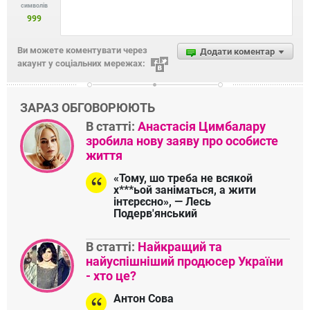
символів
999
Ви можете коментувати через
Додати коментар
акаунт у соціальних мережах:
ЗАРАЗ ОБГОВОРЮЮТЬ
В статті:
Анастасія Цимбалару
зробила нову заяву про особисте
життя
«Тому, шо треба не всякой
х***ьой заніматься, а жити
інтєрєсно», — Лесь
Подерв'янський
В статті:
Найкращий та
найуспішніший продюсер України
- хто це?
Антон Сова