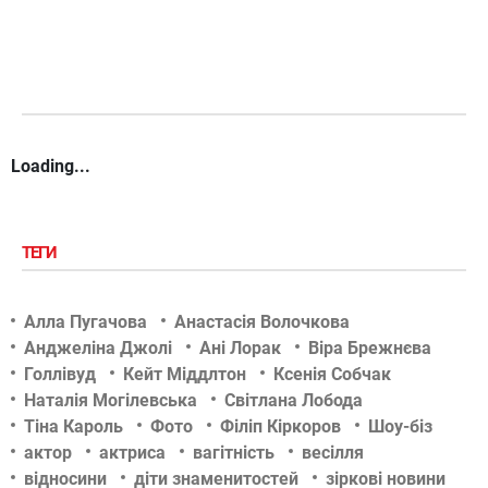
Loading...
ТЕГИ
Алла Пугачова
Анастасія Волочкова
Анджеліна Джолі
Ані Лорак
Віра Брежнєва
Голлівуд
Кейт Міддлтон
Ксенія Собчак
Наталія Могілевська
Світлана Лобода
Тіна Кароль
Фото
Філіп Кіркоров
Шоу-біз
актор
актриса
вагітність
весілля
відносини
діти знаменитостей
зіркові новини